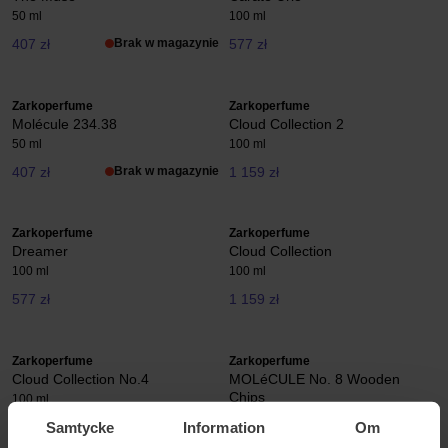
50 ml
100 ml
407 zł
Brak w magazynie
577 zł
Zarkoperfume
Zarkoperfume
Molécule 234.38
Cloud Collection 2
50 ml
100 ml
407 zł
Brak w magazynie
1 159 zł
Zarkoperfume
Zarkoperfume
Dreamer
Cloud Collection
100 ml
100 ml
577 zł
1 159 zł
Zarkoperfume
Zarkoperfume
Cloud Collection No.4
MOLéCULE No. 8 Wooden
Chips
100 ml
100 ml
Samtycke
Information
Om
1 159 zł
577 zł