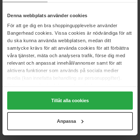
Denna webbplats använder cookies
Zarkoperfume
Zarkoperfume
Midnight Oil
Molécule C-18 The Beach
För att ge dig en bra shoppingupplevelse använder
100 ml
100 ml
Bangerhead cookies. Vissa cookies är nödvändiga för att
572 zł
Brak w magazynie
577 zł
du ska kunna använda webbplatsen, medan ditt
samtycke krävs för att använda cookies för att förbättra
våra tjänster, mäta och analysera trafik, förse dig med
Zarkoperfume
Zarkoperfume
relevant och anpassat innehåll/annonser samt för att
Oud'ish
Purple MOLéCULE 070.07
aktivera funktioner som används på sociala medier
100 ml
100 ml
media (kan innefatta behandling av personuppgifter).
577 zł
577 zł
Data som samlas in delas med cookieleverantören.
Genom att trycka på "Tillåt alla cookies" accepterar du
Zarkoperfume
alla cookies, medan du under "Detaljer" kan anpassa
Tillåt alla cookies
Youth
användningen av cookies. Du kan när som helst återkalla
100 ml
ditt samtycke. För mer information se vår Cookie Policy
577 zł
Anpassa
samt vår Integritetspolicy.