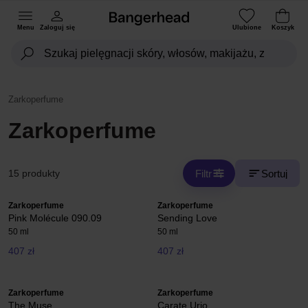
Menu
Zaloguj się
Ulubione
Koszyk
Zarkoperfume
Zarkoperfume
Filtr
Sortuj
15 produkty
Zarkoperfume
Zarkoperfume
Pink Molécule 090.09
Sending Love
50 ml
50 ml
407 zł
407 zł
Zarkoperfume
Zarkoperfume
The Muse
Carate Urio