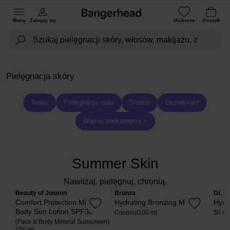
Menu
Zaloguj się
Ulubione
Koszyk
Pielęgnacja skóry
Twarz
Pielęgnacja ciała
Slonce
Dezodorant
Więcej podkategorii +
Summer Skin
Nawilżaj, pielęgnuj, chronią.
Beauty of Joseon
Bronza
Dr. C
Comfort Protection Mineral
Hydrating Bronzing Mist
Hyal
Body Sun Lotion SPF30
Coconut
100 ml
50 ml
(Face & Body Mineral Sunscreen)
150 ml