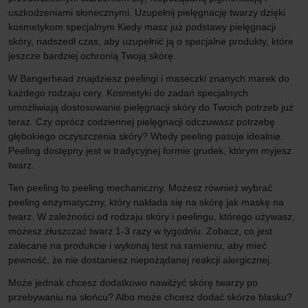
uszkodzeniami słonecznymi. Uzupełnij pielęgnację twarzy dzięki
kosmetykom specjalnym Kiedy masz już podstawy pielęgnacji
skóry, nadszedł czas, aby uzupełnić ją o specjalne produkty, które
jeszcze bardziej ochronią Twoją skórę.
W Bangerhead znajdziesz peelingi i maseczki znanych marek do
każdego rodzaju cery. Kosmetyki do zadań specjalnych
umożliwiają dostosowanie pielęgnacji skóry do Twoich potrzeb już
teraz. Czy oprócz codziennej pielęgnacji odczuwasz potrzebę
głębokiego oczyszczenia skóry? Wtedy peeling pasuje idealnie.
Peeling dostępny jest w tradycyjnej formie grudek, którym myjesz
twarz.
Ten peeling to peeling mechaniczny. Możesz również wybrać
peeling enzymatyczny, który nakłada się na skórę jak maskę na
twarz. W zależności od rodzaju skóry i peelingu, którego używasz,
możesz złuszczać twarz 1-3 razy w tygodniu. Zobacz, co jest
zalecane na produkcie i wykonaj test na ramieniu, aby mieć
pewność, że nie dostaniesz niepożądanej reakcji alergicznej.
Może jednak chcesz dodatkowo nawilżyć skórę twarzy po
przebywaniu na słońcu? Albo może chcesz dodać skórze blasku?