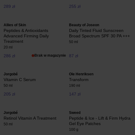
289 zł
255 zł
Allies of Skin
Beauty of Joseon
Peptides & Antioxidants
Daily Tinted Fluid Sunscreen
Advanced Firming Daily
Broad Spectrum SPF 30 PA +++
Treatment
50 ml
20 ml
286 zł
Brak w magazynie
87 zł
Jorgobé
Ole Henriksen
Vitamin C Serum
Transform
50 ml
190 ml
205 zł
147 zł
Jorgobé
Sweed
Retinol Vitamin A Treatment
Peptide & Ice - Lift & Firm Hydra
Gel Eye Patches
50 ml
100 g