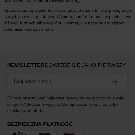
nawilżenie i ochronie przeciwsłonecznej.
Opakowania są często kolorowe, gdyż chodzi o to, aby pielęgnacja
skóry była swoistą zabawą. Wybieraj spośród masek w płachcie we
różnych formach albo wypróbuj kosmetyki z najpopularniejszym
składnikiem śluzu ślimaka.
NEWSLETTER
DOWIEDZ SIĘ JAKO PIERWSZY
Chcesz otrzymywać najlepsze beauty newsy prosto do swojej
skrzynki? Będziemy wysyłać Ci najnowsze trendy, porady i
ekskluzywne oferty!
BEZPIECZNA PŁATNOŚĆ