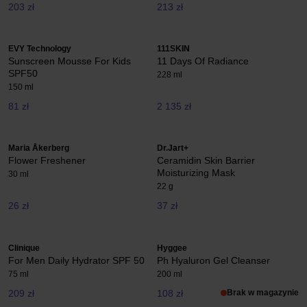
203 zł
213 zł
EVY Technology
111SKIN
Sunscreen Mousse For Kids
11 Days Of Radiance
SPF50
228 ml
150 ml
81 zł
2 135 zł
Maria Åkerberg
Dr.Jart+
Flower Freshener
Ceramidin Skin Barrier
Moisturizing Mask
30 ml
22 g
26 zł
37 zł
Clinique
Hyggee
For Men Daily Hydrator SPF 50
Ph Hyaluron Gel Cleanser
75 ml
200 ml
209 zł
108 zł
Brak w magazynie