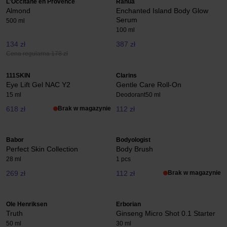
L'Occitane en Provence
Rahua
Almond
Enchanted Island Body Glow
Serum
500 ml
100 ml
134 zł
387 zł
Cena regularna 178 zł
111SKIN
Clarins
Eye Lift Gel NAC Y2
Gentle Care Roll-On
15 ml
Deodorant
50 ml
618 zł
Brak w magazynie
112 zł
Babor
Bodyologist
Perfect Skin Collection
Body Brush
28 ml
1 pcs
269 zł
112 zł
Brak w magazynie
Ole Henriksen
Erborian
Truth
Ginseng Micro Shot 0.1 Starter
50 ml
30 ml