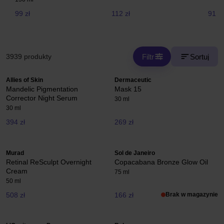
99 zł
112 zł
91 zł
Filtr
Sortuj
3939 produkty
Allies of Skin
Dermaceutic
Mandelic Pigmentation
Mask 15
Corrector Night Serum
30 ml
30 ml
394 zł
269 zł
Murad
Sol de Janeiro
Retinal ReSculpt Overnight
Copacabana Bronze Glow Oil
Cream
75 ml
50 ml
508 zł
166 zł
Brak w magazynie