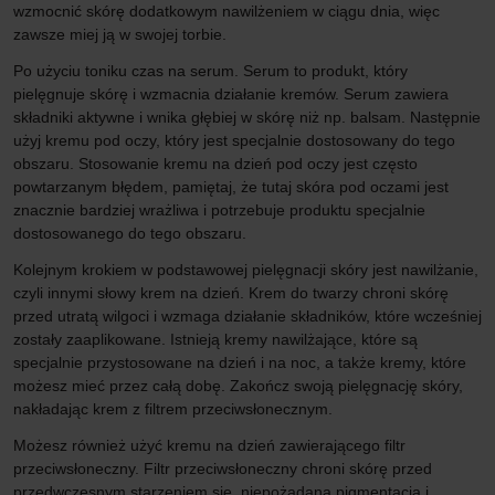
wzmocnić skórę dodatkowym nawilżeniem w ciągu dnia, więc
zawsze miej ją w swojej torbie.
Po użyciu toniku czas na serum. Serum to produkt, który
pielęgnuje skórę i wzmacnia działanie kremów. Serum zawiera
składniki aktywne i wnika głębiej w skórę niż np. balsam. Następnie
użyj kremu pod oczy, który jest specjalnie dostosowany do tego
obszaru. Stosowanie kremu na dzień pod oczy jest często
powtarzanym błędem, pamiętaj, że tutaj skóra pod oczami jest
znacznie bardziej wrażliwa i potrzebuje produktu specjalnie
dostosowanego do tego obszaru.
Kolejnym krokiem w podstawowej pielęgnacji skóry jest nawilżanie,
czyli innymi słowy krem na dzień. Krem do twarzy chroni skórę
przed utratą wilgoci i wzmaga działanie składników, które wcześniej
zostały zaaplikowane. Istnieją kremy nawilżające, które są
specjalnie przystosowane na dzień i na noc, a także kremy, które
możesz mieć przez całą dobę. Zakończ swoją pielęgnację skóry,
nakładając krem z filtrem przeciwsłonecznym.
Możesz również użyć kremu na dzień zawierającego filtr
przeciwsłoneczny. Filtr przeciwsłoneczny chroni skórę przed
przedwczesnym starzeniem się, niepożądaną pigmentacją i