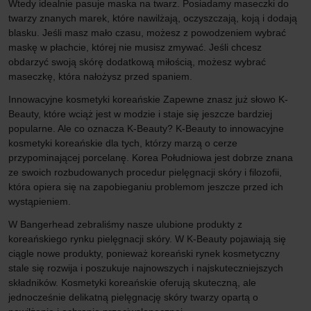
Wtedy idealnie pasuje maska ​​na twarz. Posiadamy maseczki do
twarzy znanych marek, które nawilżają, oczyszczają, koją i dodają
blasku. Jeśli masz mało czasu, możesz z powodzeniem wybrać
maskę w płachcie, której nie musisz zmywać. Jeśli chcesz
obdarzyć swoją skórę dodatkową miłością, możesz wybrać
maseczkę, która nałożysz przed spaniem.
Innowacyjne kosmetyki koreańskie Zapewne znasz już słowo K-
Beauty, które wciąż jest w modzie i staje się jeszcze bardziej
popularne. Ale co oznacza K-Beauty? K-Beauty to innowacyjne
kosmetyki koreańskie dla tych, którzy marzą o cerze
przypominającej porcelanę. Korea Południowa jest dobrze znana
ze swoich rozbudowanych procedur pielęgnacji skóry i filozofii,
która opiera się na zapobieganiu problemom jeszcze przed ich
wystąpieniem.
W Bangerhead zebraliśmy nasze ulubione produkty z
koreańskiego rynku pielęgnacji skóry. W K-Beauty pojawiają się
ciągle nowe produkty, ponieważ koreański rynek kosmetyczny
stale się rozwija i poszukuje najnowszych i najskuteczniejszych
składników. Kosmetyki koreańskie oferują skuteczną, ale
jednocześnie delikatną pielęgnację skóry twarzy opartą o