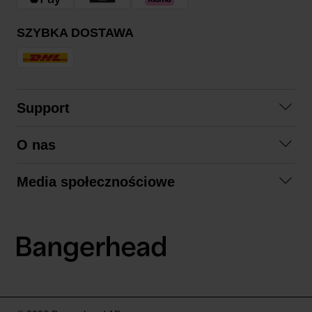
SZYBKA DOSTAWA
Support
Skontaktuj się z nami
O nas
Pytania i odpowiedzi
Współpraca
Regulamin zakupów
Media społecznościowe
Zrównoważony rozwój
Formy zwrotu
Facebook
Formy i czas dostawy
Polityka prywatności
Instagram
LinkedIn