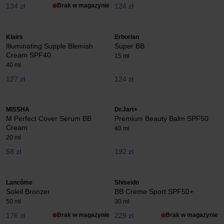
134 zł
Brak w magazynie
124 zł
Klairs
Erborian
Illuminating Supple Blemish
Super BB
Cream SPF40
15 ml
40 ml
127 zł
124 zł
MISSHA
Dr.Jart+
M Perfect Cover Serum BB
Premium Beauty Balm SPF50
Cream
40 ml
20 ml
58 zł
192 zł
Lancôme
Shiseido
Soleil Bronzer
BB Creme Sport SPF50+
50 ml
30 ml
176 zł
Brak w magazynie
229 zł
Brak w magazynie