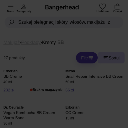
Menu
Zaloguj się
Ulubione
Koszyk
Makijaż
Podkłady
Kremy BB
Filtr
Sortuj
27 produkty
Erborian
Mizon
BB Créme
Snail Repair Intensive BB Cream
40 ml
50 ml
232 zł
Brak w magazynie
66 zł
Dr. Ceuracle
Erborian
Vegan Kombucha BB Cream
CC Creme
Warm Sand
15 ml
30 ml