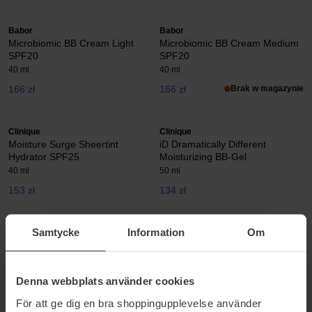
Babor
Babor
Microbiomic BB Cream Light
Microbiomic BB Cream Medium
SPF20
SPF20
40 ml
40 ml
166 zł
166 zł
Brak w magazynie
Clinique
Clinique
Moisture Surge Sheertint
iD Dramatically Different
Hydrator SPF25
Moisturizing BB-Gel
40 ml
50 ml
153 zł
134 zł
Samtycke
Information
Om
L'Oréal Paris
MAC Cosmetics
BB C'est Magic
Strobe Dewy Skin Tint
30 ml
30 ml
73 zł
180 zł
Denna webbplats använder cookies
För att ge dig en bra shoppingupplevelse använder