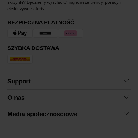
skrzynki? Będziemy wysyłać Ci najnowsze trendy, porady i
ekskluzywne oferty!
BEZPIECZNA PŁATNOŚĆ
SZYBKA DOSTAWA
Support
Skontaktuj się z nami
O nas
Pytania i odpowiedzi
Współpraca
Regulamin zakupów
Media społecznościowe
Zrównoważony rozwój
Formy zwrotu
Facebook
Formy i czas dostawy
Polityka prywatności
Instagram