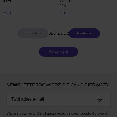
Cushion
30 ml
15 g
73 zł
176 zł
Strona 1 z 2
Następna
Pokaż więcej
NEWSLETTER
DOWIEDZ SIĘ JAKO PIERWSZY
Chcesz otrzymywać najlepsze beauty newsy prosto do swojej