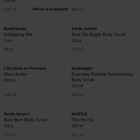
200 ml
182 zł
Brak w magazynie
689 zł
Bondi Sands
Sol de Janeiro
Exfoliating Mitt
Bom Dia Bright Body Scrub
1 pcs
220 g
38 zł
213 zł
L'Occitane en Provence
Bodyologist
Shea Butter
Everyday Polisher Antioxidizing
Body Scrub
200 ml
200 ml
149 zł
163 zł
Sol de Janeiro
MANTLE
Bum Bum Body Scrub
The Hot Ex
220 g
200 ml
213 zł
112 zł