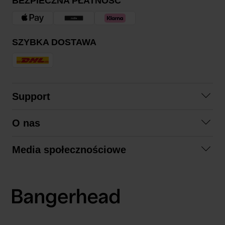
BEZPIECZNA PŁATNOŚĆ
SZYBKA DOSTAWA
Support
Skontaktuj się z nami
O nas
Pytania i odpowiedzi
Współpraca
Regulamin zakupów
Media społecznościowe
Zrównoważony rozwój
Formy zwrotu
Facebook
Formy i czas dostawy
Polityka prywatności
Instagram
LinkedIn