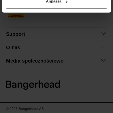
Anpassa
samt vår Integritetspolicy.
SZYBKA DOSTAWA
Support
Skontaktuj się z nami
O nas
Pytania i odpowiedzi
Współpraca
Regulamin zakupów
Media społecznościowe
Zrównoważony rozwój
Formy zwrotu
Facebook
Formy i czas dostawy
Polityka prywatności
Instagram
LinkedIn
© 2026 Bangerhead AB