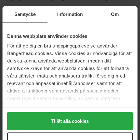
Przejdź do B
Samtycke
Information
Om
Denna webbplats använder cookies
För att ge dig en bra shoppingupplevelse använder
Bangerhead cookies. Vissa cookies är nödvändiga för att
du ska kunna använda webbplatsen, medan ditt
NEWSLETTER
DOWIEDZ SIĘ JAKO PIERWSZY
samtycke krävs för att använda cookies för att förbättra
våra tjänster, mäta och analysera trafik, förse dig med
relevant och anpassat innehåll/annonser samt för att
aktivera funktioner som används på sociala medier
Chcesz otrzymywać najlepsze beauty newsy prosto do swojej
media (kan innefatta behandling av personuppgifter).
skrzynki? Będziemy wysyłać Ci najnowsze trendy, porady i
Data som samlas in delas med cookieleverantören.
ekskluzywne oferty!
Genom att trycka på "Tillåt alla cookies" accepterar du
alla cookies, medan du under "Detaljer" kan anpassa
Tillåt alla cookies
BEZPIECZNA PŁATNOŚĆ
användningen av cookies. Du kan när som helst återkalla
ditt samtycke. För mer information se vår Cookie Policy