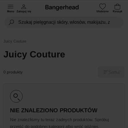
Menu
Zaloguj się
Ulubione
Koszyk
Juicy Couture
Juicy Couture
Sortuj
0 produkty
NIE ZNALEZIONO PRODUKTÓW
Nie znaleźliśmy tu teraz żadnych produktów. Spróbuj
przejść do podobnej kategorii albo wróć później.