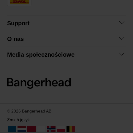
Support
Skontaktuj się z nami
O nas
Pytania i odpowiedzi
Współpraca
Regulamin zakupów
Media społecznościowe
Zrównoważony rozwój
Formy zwrotu
Facebook
Formy i czas dostawy
Polityka prywatności
Instagram
LinkedIn
© 2026 Bangerhead AB
Zmień język