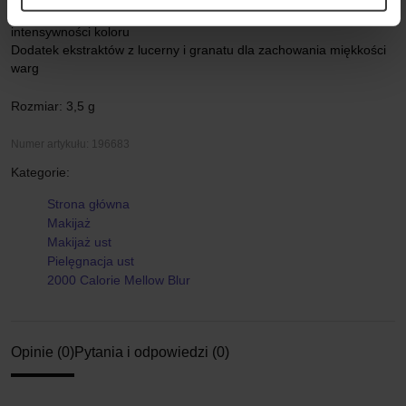
Możliwość budowania pigmentu, co pozwala na łatwą zmianę
intensywności koloru
Dodatek ekstraktów z lucerny i granatu dla zachowania miękkości
warg
Rozmiar: 3,5 g
Numer artykułu: 196683
Kategorie:
Strona główna
Makijaż
Makijaż ust
Pielęgnacja ust
2000 Calorie Mellow Blur
Opinie (0)
Pytania i odpowiedzi (0)