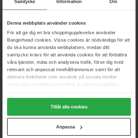
Samtycke
Information
Om
Denna webbplats använder cookies
För att ge dig en bra shoppingupplevelse använder
NEWSLETTER
DOWIEDZ SIĘ JAKO PIERWSZY
Bangerhead cookies. Vissa cookies är nödvändiga för att
du ska kunna använda webbplatsen, medan ditt
samtycke krävs för att använda cookies för att förbättra
våra tjänster, mäta och analysera trafik, förse dig med
Chcesz otrzymywać najlepsze beauty newsy prosto do swojej
relevant och anpassat innehåll/annonser samt för att
skrzynki? Będziemy wysyłać Ci najnowsze trendy, porady i
aktivera funktioner som används på sociala medier
ekskluzywne oferty!
media (kan innefatta behandling av personuppgifter).
Data som samlas in delas med cookieleverantören.
BEZPIECZNA PŁATNOŚĆ
Genom att trycka på "Tillåt alla cookies" accepterar du
alla cookies, medan du under "Detaljer" kan anpassa
Tillåt alla cookies
användningen av cookies. Du kan när som helst återkalla
SZYBKA DOSTAWA
ditt samtycke. För mer information se vår Cookie Policy
Anpassa
samt vår Integritetspolicy.