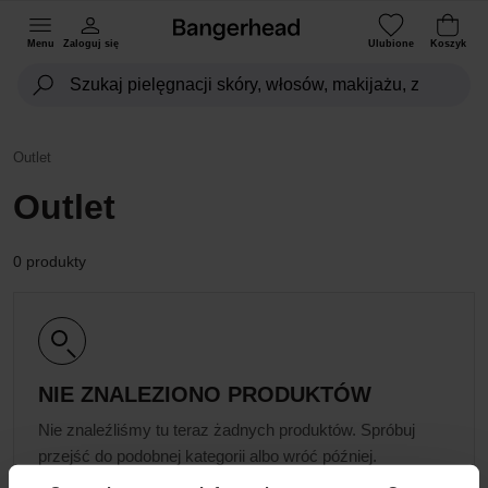
Menu
Zaloguj się
Ulubione
Koszyk
Outlet
Outlet
0 produkty
NIE ZNALEZIONO PRODUKTÓW
Nie znaleźliśmy tu teraz żadnych produktów. Spróbuj
przejść do podobnej kategorii albo wróć później.