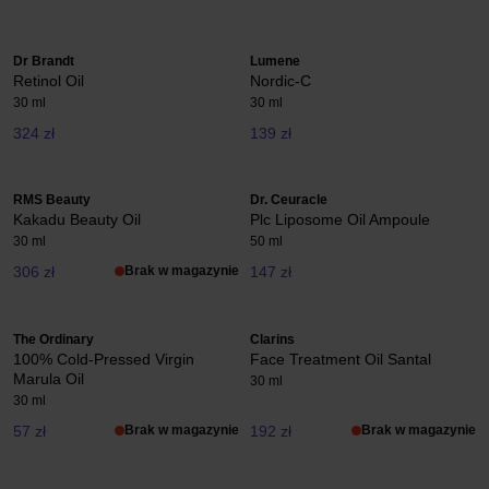
Dr Brandt
Lumene
Retinol Oil
Nordic-C
30 ml
30 ml
324 zł
139 zł
RMS Beauty
Dr. Ceuracle
Kakadu Beauty Oil
Plc Liposome Oil Ampoule
30 ml
50 ml
306 zł
Brak w magazynie
147 zł
The Ordinary
Clarins
100% Cold-Pressed Virgin
Face Treatment Oil Santal
Marula Oil
30 ml
30 ml
57 zł
Brak w magazynie
192 zł
Brak w magazynie