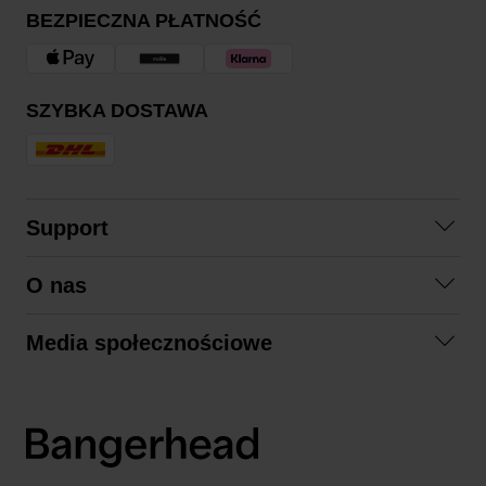
BEZPIECZNA PŁATNOŚĆ
SZYBKA DOSTAWA
Support
Skontaktuj się z nami
O nas
Pytania i odpowiedzi
Współpraca
Regulamin zakupów
Media społecznościowe
Zrównoważony rozwój
Formy zwrotu
Facebook
Formy i czas dostawy
Polityka prywatności
Instagram
LinkedIn