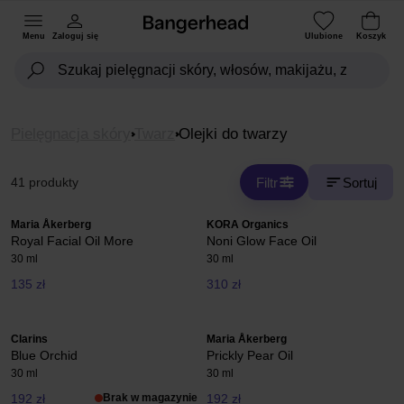
Menu
Zaloguj się
Ulubione
Koszyk
Pielęgnacja skóry
Twarz
Olejki do twarzy
Filtr
Sortuj
41 produkty
Maria Åkerberg
KORA Organics
Royal Facial Oil More
Noni Glow Face Oil
30 ml
30 ml
135 zł
310 zł
Clarins
Maria Åkerberg
Blue Orchid
Prickly Pear Oil
30 ml
30 ml
192 zł
Brak w magazynie
192 zł