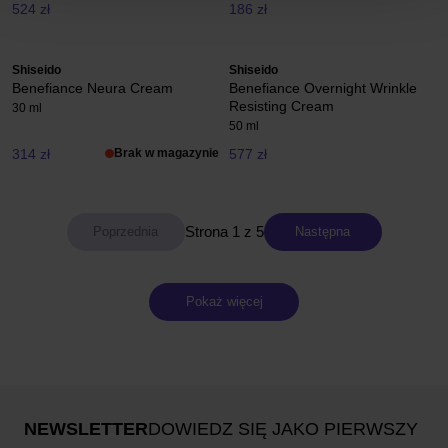
524 zł
186 zł
Shiseido
Shiseido
Benefiance Neura Cream
Benefiance Overnight Wrinkle
Resisting Cream
30 ml
50 ml
314 zł
Brak w magazynie
577 zł
Strona 1 z 5
Następna
Pokaż więcej
NEWSLETTER
DOWIEDZ SIĘ JAKO PIERWSZY