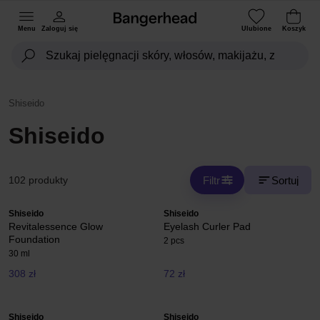
Menu
Zaloguj się
Ulubione
Koszyk
Shiseido
Shiseido
Filtr
Sortuj
102 produkty
Shiseido
Shiseido
Revitalessence Glow
Eyelash Curler Pad
Foundation
2 pcs
30 ml
308 zł
72 zł
Shiseido
Shiseido