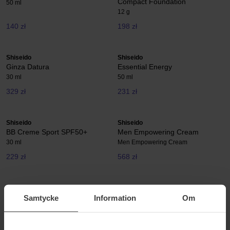
Compact Foundation
50 ml
12 g
140 zł
198 zł
Shiseido
Shiseido
Ginza Datura
Essential Energy
30 ml
50 ml
329 zł
231 zł
Shiseido
Shiseido
BB Creme Sport SPF50+
Men Empowering Cream
30 ml
Men Empowering Cream
229 zł
568 zł
Shiseido
Shiseido
Vital Perfection Uplifting &
Benefiance Neura Wrinkle
Samtycke
Information
Om
Firming Express Eye Mask
Smoothing Eye Cream
12 pcs
15 ml