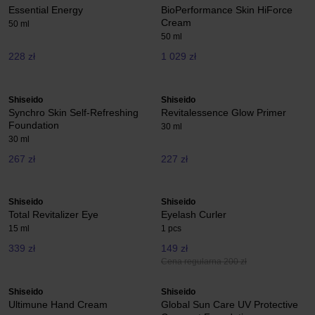
Essential Energy
BioPerformance Skin HiForce
Cream
50 ml
50 ml
228 zł
1 029 zł
Shiseido
Shiseido
Synchro Skin Self-Refreshing
Revitalessence Glow Primer
Foundation
30 ml
30 ml
267 zł
227 zł
Shiseido
Shiseido
Total Revitalizer Eye
Eyelash Curler
15 ml
1 pcs
339 zł
149 zł
Cena regularna 200 zł
Shiseido
Shiseido
Ultimune Hand Cream
Global Sun Care UV Protective