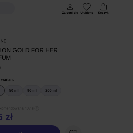
Zaloguj się
Ulubione
Koszyk
NNE
LION GOLD FOR HER
FUM
m
 wariant
l
50 ml
90 ml
200 ml
ekomendowana 407 zł
 zł