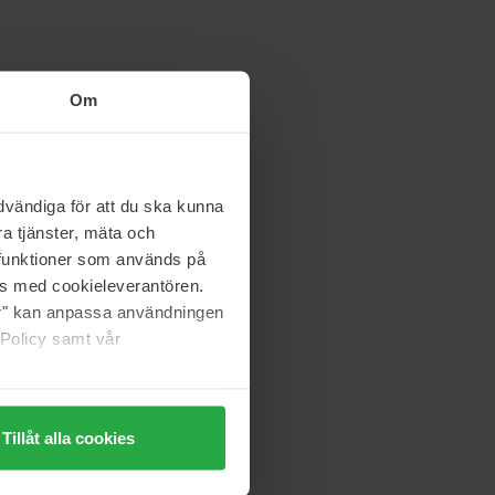
Om
vändiga för att du ska kunna
a tjänster, mäta och
a funktioner som används på
as med cookieleverantören.
jer" kan anpassa användningen
 Policy samt vår
Tillåt alla cookies