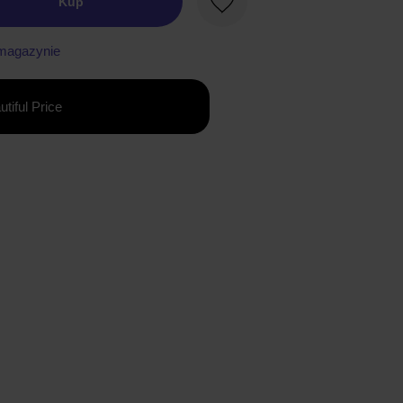
Kup
Ulubione
magazynie
utiful Price