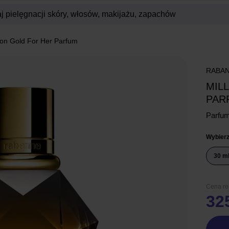
lion Gold For Her Parfum
RABA
MIL
PAR
Parfu
Wybierz
30 m
Cena r
325