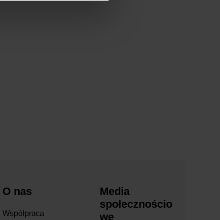
O nas
Media
społecznościo
Współpraca
we