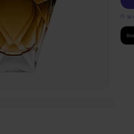
W 
Bea