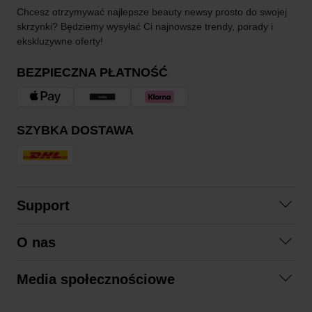
Chcesz otrzymywać najlepsze beauty newsy prosto do swojej
skrzynki? Będziemy wysyłać Ci najnowsze trendy, porady i
ekskluzywne oferty!
BEZPIECZNA PŁATNOŚĆ
SZYBKA DOSTAWA
Support
Skontaktuj się z nami
O nas
Pytania i odpowiedzi
Współpraca
Regulamin zakupów
Media społecznościowe
Zrównoważony rozwój
Formy zwrotu
Facebook
Formy i czas dostawy