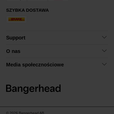
SZYBKA DOSTAWA
Support
Skontaktuj się z nami
O nas
Pytania i odpowiedzi
Współpraca
Regulamin zakupów
Media społecznościowe
Zrównoważony rozwój
Formy zwrotu
Facebook
Formy i czas dostawy
Polityka prywatności
Instagram
LinkedIn
© 2026 Bangerhead AB