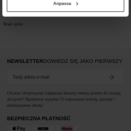
Opinie (0)
Pytania i odpowiedzi (0)
Anpassa
samt vår Integritetspolicy.
Brak opinii
NEWSLETTER
DOWIEDZ SIĘ JAKO PIERWSZY
Chcesz otrzymywać najlepsze beauty newsy prosto do swojej
skrzynki? Będziemy wysyłać Ci najnowsze trendy, porady i
ekskluzywne oferty!
BEZPIECZNA PŁATNOŚĆ