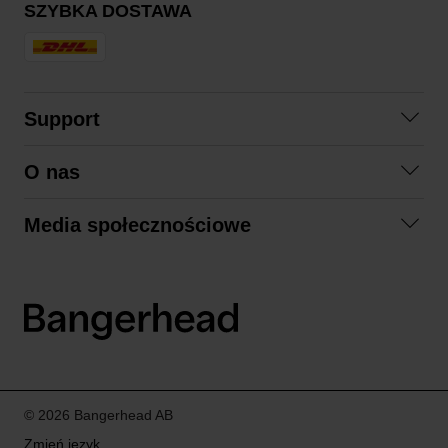
SZYBKA DOSTAWA
Support
Skontaktuj się z nami
O nas
Pytania i odpowiedzi
Współpraca
Regulamin zakupów
Media społecznościowe
Zrównoważony rozwój
Formy zwrotu
Facebook
Formy i czas dostawy
Polityka prywatności
Instagram
LinkedIn
© 2026 Bangerhead AB
Zmień język