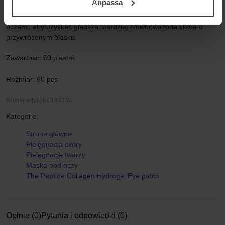
Anpassa
Integritetspolicy.
Idealny dla osób, które chca intensywnie pielegnowac skóre pod
oczami, aby uzyskac gladsza, bardziej zrównowazona skóre o
przywróconym blasku.
Zawartosc: 60 plastró
Rozmiar: 60 pcs
Numer artykułu: 192336
Kategorie:
Strona główna
Pielęgnacja skóry
Pielęgnacja twarzy
Maska pod oczy
The Peptide Collagen Hydrogel Eye patch
Opinie (0)
Pytania i odpowiedzi (0)