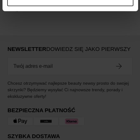
Brak opinii
NEWSLETTER
DOWIEDZ SIĘ JAKO PIERWSZY
Chcesz otrzymywać najlepsze beauty newsy prosto do swojej
skrzynki? Będziemy wysyłać Ci najnowsze trendy, porady i
ekskluzywne oferty!
BEZPIECZNA PŁATNOŚĆ
SZYBKA DOSTAWA