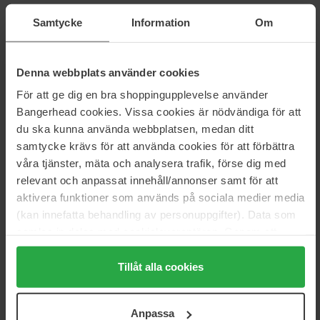
Wycofano
Samtycke
Information
Om
Informacje
Denna webbplats använder cookies
För att ge dig en bra shoppingupplevelse använder
Rozmiar: 2 ml
Bangerhead cookies. Vissa cookies är nödvändiga för att
Numer artykułu: 51835
du ska kunna använda webbplatsen, medan ditt
samtycke krävs för att använda cookies för att förbättra
Kategorie:
våra tjänster, mäta och analysera trafik, förse dig med
Strona główna
relevant och anpassat innehåll/annonser samt för att
Makijaż
aktivera funktioner som används på sociala medier media
Brwi
(kan innefatta behandling av personuppgifter). Data som
Żele do brwi
samlas in delas med cookieleverantören. Genom att
Just Browsing
trycka på "Tillåt alla cookies" accepterar du alla cookies,
medan du under "Detaljer" kan anpassa användningen av
Tillåt alla cookies
cookies. Du kan när som helst återkalla ditt samtycke.
Opinie (0)
Pytania i odpowiedzi (0)
För mer information se vår Cookie Policy samt vår
Anpassa
Integritetspolicy.