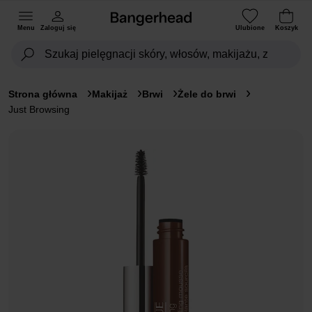
Menu
Zaloguj się
Ulubione
Koszyk
Strona główna
Makijaż
Brwi
Żele do brwi
Just Browsing