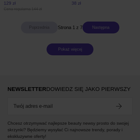
129 zł
38 zł
Cena regularna 144 zł
Strona 1 z 7
Następna
Pokaż więcej
NEWSLETTER
DOWIEDZ SIĘ JAKO PIERWSZY
Chcesz otrzymywać najlepsze beauty newsy prosto do swojej
skrzynki? Będziemy wysyłać Ci najnowsze trendy, porady i
ekskluzywne oferty!