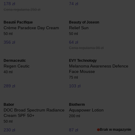
178 zł
74 zł
Cena regularna 250 zł
Beauté Pacifique
Beauty of Joseon
Crème Paradoxe Day Cream
Relief Sun
50 ml
50 ml
356 zł
64 zł
Cena regularna 96 zł
Dermaceutic
EVY Technology
Regen Ceutic
Melanoma Awareness Defence
Face Mousse
40 ml
75 ml
289 zł
103 zł
Babor
Biotherm
DOC Broad Spectrum Radiance
Aquapower Lotion
Cream SPF 50+
200 ml
50 ml
230 zł
87 zł
Brak w magazynie