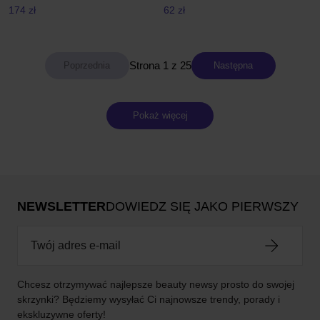
174 zł
62 zł
Strona 1 z 25
Następna
Pokaż więcej
NEWSLETTER
DOWIEDZ SIĘ JAKO PIERWSZY
Chcesz otrzymywać najlepsze beauty newsy prosto do swojej
skrzynki? Będziemy wysyłać Ci najnowsze trendy, porady i
ekskluzywne oferty!