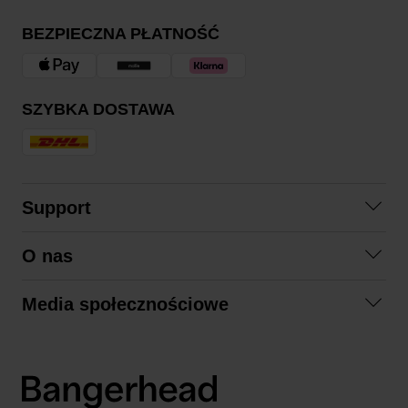
BEZPIECZNA PŁATNOŚĆ
SZYBKA DOSTAWA
Support
Skontaktuj się z nami
O nas
Pytania i odpowiedzi
Współpraca
Regulamin zakupów
Media społecznościowe
Zrównoważony rozwój
Formy zwrotu
Facebook
Formy i czas dostawy
Polityka prywatności
Instagram
LinkedIn