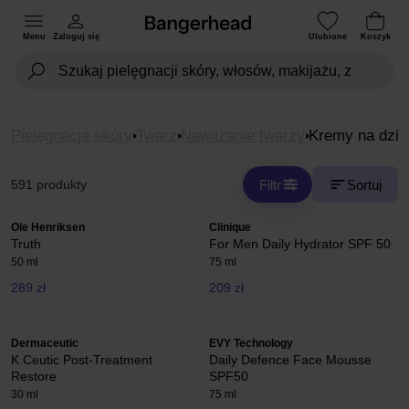
Menu
Zaloguj się
Ulubione
Koszyk
Pielęgnacja skóry
Twarz
Nawilżanie twarzy
Kremy na dzie
Filtr
Sortuj
591 produkty
Ole Henriksen
Clinique
Truth
For Men Daily Hydrator SPF 50
50 ml
75 ml
289 zł
209 zł
Dermaceutic
EVY Technology
K Ceutic Post-Treatment
Daily Defence Face Mousse
Restore
SPF50
30 ml
75 ml