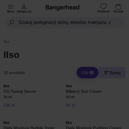
Menu
Zaloguj się
Ulubione
Koszyk
Ilso
Ilso
Filtr
Sortuj
10 produkty
Ilso
Ilso
CG Toning Serum
Bilberry Sun Cream
30 ml
50 ml
130 zł
91 zł
Ilso
Ilso
Daily Moisture Bubble Toner
Daily Moisture Pudding Cream