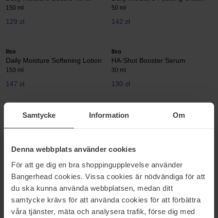
150 ml
50 ml
129 zł
142 zł
Ilso
Ilso
Daily Moisture Softening Lotion
HA-Shot Booster Serum
150 ml
30 ml
147 zł
130 zł
Ilso
Ilso
Samtycke
Information
Om
Moringa Tightening Pore Serum
Natural Mild Cleansing Oil
30 ml
200 ml
134 zł
129 zł
Denna webbplats använder cookies
För att ge dig en bra shoppingupplevelse använder
Bangerhead cookies. Vissa cookies är nödvändiga för att
Ilso
Ilso
Sensitive Bubble Relaxing
ER Firming Serum
du ska kunna använda webbplatsen, medan ditt
Cleanser
30 ml
samtycke krävs för att använda cookies för att förbättra
200 g
våra tjänster, mäta och analysera trafik, förse dig med
96 zł
158 zł