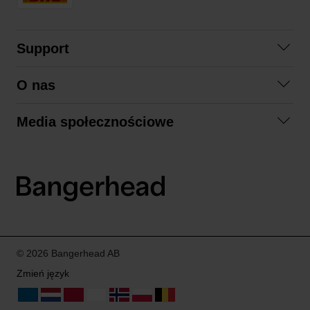
Support
Skontaktuj się z nami
O nas
Pytania i odpowiedzi
Współpraca
Regulamin zakupów
Media społecznościowe
Zrównoważony rozwój
Formy zwrotu
Facebook
Formy i czas dostawy
Polityka prywatności
Instagram
LinkedIn
© 2026 Bangerhead AB
Zmień język