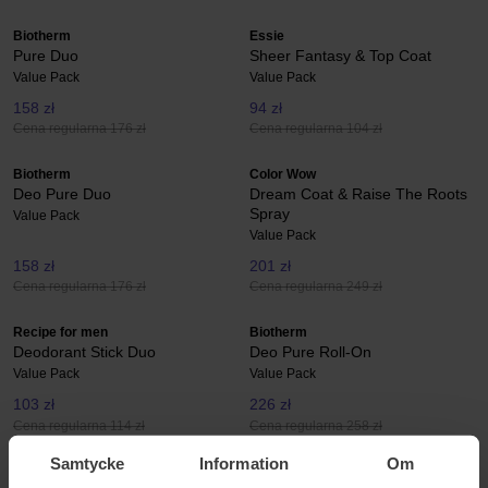
Biotherm
Essie
Pure Duo
Sheer Fantasy & Top Coat
Value Pack
Value Pack
158 zł
94 zł
Cena regularna 176 zł
Cena regularna 104 zł
Biotherm
Color Wow
Deo Pure Duo
Dream Coat & Raise The Roots
Spray
Value Pack
Value Pack
158 zł
201 zł
Cena regularna 176 zł
Cena regularna 249 zł
Recipe for men
Biotherm
Deodorant Stick Duo
Deo Pure Roll-On
Value Pack
Value Pack
103 zł
226 zł
Cena regularna 114 zł
Cena regularna 258 zł
Samtycke
Information
Om
Aveda
Dermalogica