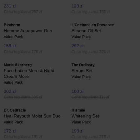
231 zł
120 zł
Cena regularna 257 zł
Cena regularna 150 zł
Biotherm
L'Occitane en Provence
Homme Aquapower Duo
Almond Oil Set
Value Pack
Value Pack
158 zł
292 zł
Cena regularna 176 zł
Cena regularna 324 zł
Maria Åkerberg
The Ordinary
Face Lotion More & Night
Serum Set
Cream More
Value Pack
Value Pack
302 zł
100 zł
Cena regularna 335 zł
Cena regularna 111 zł
Dr. Ceuracle
Hismile
Hyal Reyouth Moist Sun Duo
Whitening Set
Value Pack
Value Pack
172 zł
193 zł
Cena regularna 191 zł
Cena regularna 215 zł