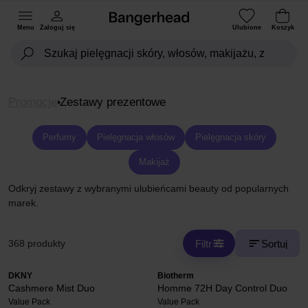
Menu
Zaloguj się
Ulubione
Koszyk
Promocje
Zestawy prezentowe
Perfumy
Pielęgnacja włosów
Pielęgnacja skóry
Makijaż
Odkryj zestawy z wybranymi ulubieńcami beauty od popularnych
marek.
Filtr
Sortuj
368 produkty
DKNY
Biotherm
Cashmere Mist Duo
Homme 72H Day Control Duo
Value Pack
Value Pack