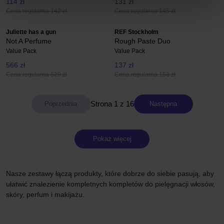
114 zł
131 zł
Cena regularna 142 zł
Cena regularna 145 zł
Juliette has a gun
REF Stockholm
Not A Perfume
Rough Paste Duo
Value Pack
Value Pack
566 zł
137 zł
Cena regularna 629 zł
Cena regularna 153 zł
Strona 1 z 16
Następna
Pokaż więcej
Nasze zestawy łączą produkty, które dobrze do siebie pasują, aby
ułatwić znalezienie kompletnych kompletów do pielęgnacji włosów,
skóry, perfum i makijażu.