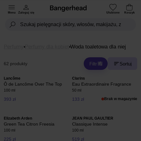
Menu
Zaloguj się
Ulubione
Koszyk
Perfumy
Perfumy dla kobiet
Woda toaletowa dla niej
Filtr
Sortuj
62 produkty
Lancôme
Clarins
Ô de Lancôme Over The Top
Eau Extraordinaire Fragrance
100 ml
50 ml
393 zł
133 zł
Brak w magazynie
Elizabeth Arden
JEAN PAUL GAULTIER
Green Tea Citron Freesia
Classique Intense
100 ml
100 ml
225 zł
519 zł