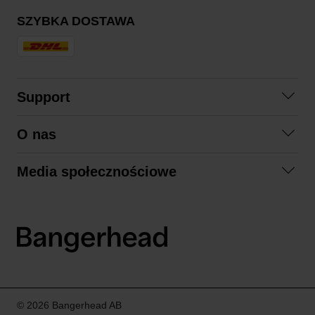
SZYBKA DOSTAWA
Support
Skontaktuj się z nami
O nas
Pytania i odpowiedzi
Współpraca
Regulamin zakupów
Media społecznościowe
Zrównoważony rozwój
Formy zwrotu
Facebook
Formy i czas dostawy
Polityka prywatności
Instagram
LinkedIn
© 2026 Bangerhead AB