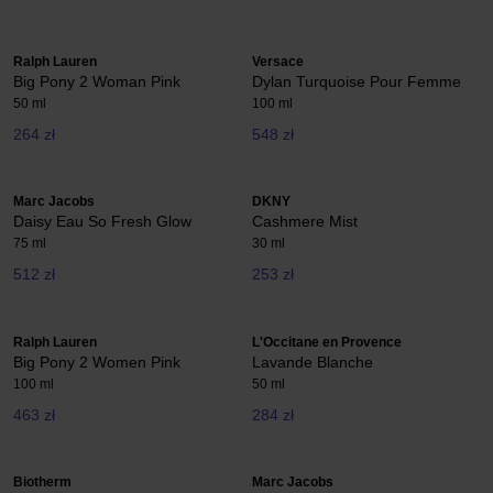
Ralph Lauren
Versace
Big Pony 2 Woman Pink
Dylan Turquoise Pour Femme
50 ml
100 ml
264 zł
548 zł
Marc Jacobs
DKNY
Daisy Eau So Fresh Glow
Cashmere Mist
75 ml
30 ml
512 zł
253 zł
Ralph Lauren
L'Occitane en Provence
Big Pony 2 Women Pink
Lavande Blanche
100 ml
50 ml
463 zł
284 zł
Biotherm
Marc Jacobs