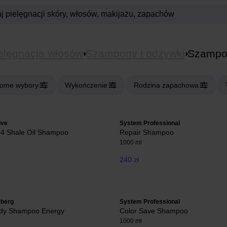
elęgnacja włosów
Szampony i odżywki
Szampo
ome wybory
Wykończenie
Rodzina zapachowa
ive
System Professional
 4 Shale Oil Shampoo
Repair Shampoo
1000 ml
240 zł
rberg
System Professional
ody Shampoo Energy
Color Save Shampoo
1000 ml