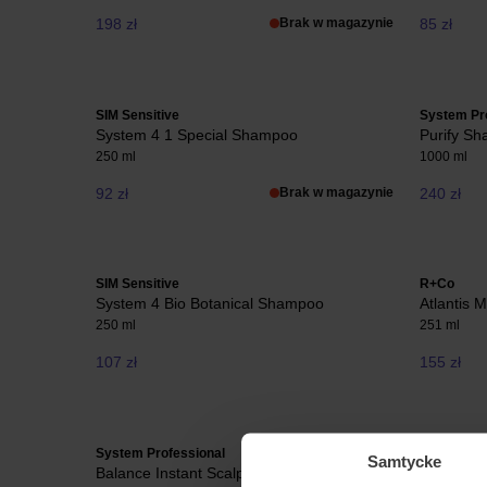
198 zł
Brak w magazynie
85 zł
SIM Sensitive
System Pr
System 4 1 Special Shampoo
Purify S
250 ml
1000 ml
92 zł
Brak w magazynie
240 zł
SIM Sensitive
R+Co
System 4 Bio Botanical Shampoo
Atlantis 
250 ml
251 ml
107 zł
155 zł
System Professional
Briogeo
Samtycke
Balance Instant Scalp Restore
Don't Des