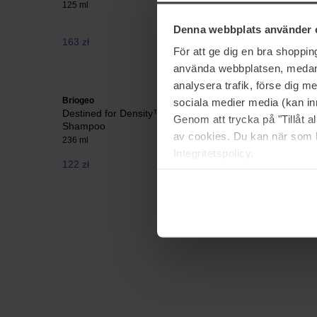
Shampoo
125 ml
473 ml
Denna webbplats använder 
163 zł
184 zł
För att ge dig en bra shoppi
använda webbplatsen, medan d
analysera trafik, förse dig 
Briogeo
System Pr
sociala medier media (kan in
Destined for Density™ Peptide Density
Man Ene
Genom att trycka på "Tillåt 
Shampoo
1000 ml
av cookies. Du kan när som h
236 ml
Integritetspolicy.
122 zł
244 zł