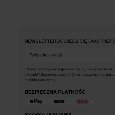
NEWSLETTER
DOWIEDZ SIĘ JAKO PIER
Chcesz otrzymywać najlepsze beauty newsy prosto do 
skrzynki? Będziemy wysyłać Ci najnowsze trendy, porad
ekskluzywne oferty!
BEZPIECZNA PŁATNOŚĆ
SZYBKA DOSTAWA