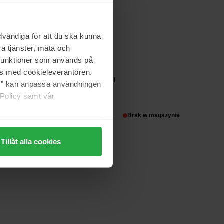
250 ml
114 zł
vändiga för att du ska kunna
a tjänster, mäta och
a funktioner som används på
SIM Sensitive
as med cookieleverantören.
oo
System 4 Bio Botanical
jer" kan anpassa användningen
500 ml
 Policy samt vår
148 zł
Brak w magazynie
Tillåt alla cookies