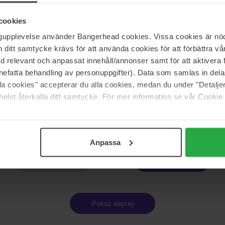
500 ml
cookies
130 zł
ngupplevelse använder Bangerhead cookies. Vissa cookies är nöd
itt samtycke krävs för att använda cookies för att förbättra vår
med relevant och anpassat innehåll/annonser samt för att aktiver
ofessional
Sebastian Professional
nefatta behandling av personuppgifter). Data som samlas in del
rgy Shampoo
Penetraitt Rescue Repair Shamp
alla cookies" accepterar du alla cookies, medan du under "Detal
1000 ml
elst återkalla ditt samtycke. För mer information se vår Cookie
Brak w magazynie
293 zł
Anpassa
Strona 1 z 13
Następna
Pokaż więcej