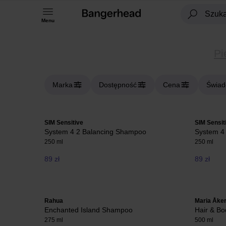
Menu
Pi
Marka
Dostępność
Cena
Świad
SIM Sensitive
SIM Sensit
System 4 2 Balancing Shampoo
System 4
250 ml
250 ml
89 zł
89 zł
Rahua
Maria Åke
Enchanted Island Shampoo
Hair & B
275 ml
500 ml