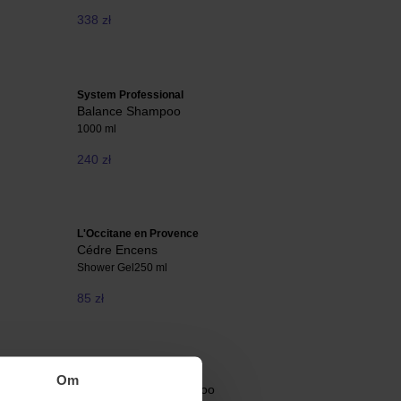
338 zł
System Professional
Balance Shampoo
1000 ml
240 zł
L'Occitane en Provence
Cédre Encens
Shower Gel
250 ml
85 zł
Color Wow
Om
Color Security Shampoo