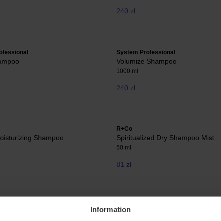
240 zł
ofessional
System Professional
hampoo
Volumize Shampoo
1000 ml
240 zł
R+Co
Moisturizing Shampoo
Spiritualized Dry Shampoo Mist
50 ml
81 zł
SIM Sensitive
Information
pair, Repair!™ Super Moisture
System 4 3 Mild Shampoo