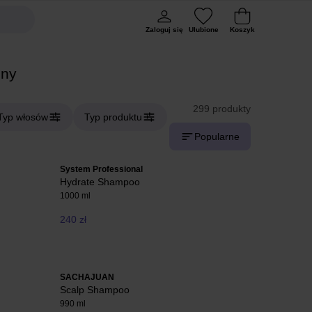
Zaloguj się
Ulubione
Koszyk
ny
299 produkty
Typ włosów
Typ produktu
Popularne
System Professional
Hydrate Shampoo
1000 ml
240 zł
SACHAJUAN
Scalp Shampoo
990 ml