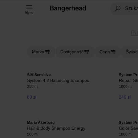
Menu
Pi
Marka
Dostępność
Cena
Świad
SIM Sensitive
System Pr
System 4 2 Balancing Shampoo
Repair S
250 ml
1000 ml
89 zł
240 zł
Maria Åkerberg
System Pr
Hair & Body Shampoo Energy
Color Sa
500 ml
1000 ml