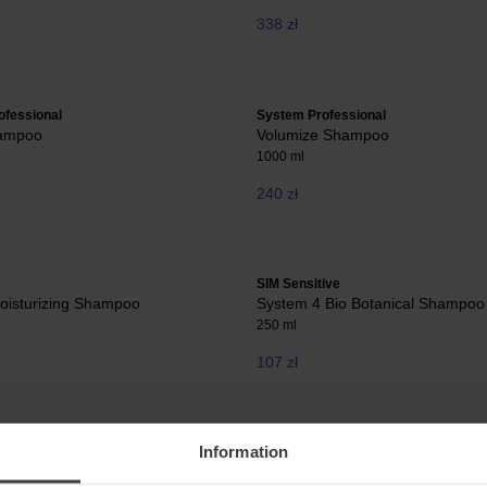
338 zł
ofessional
System Professional
hampoo
Volumize Shampoo
1000 ml
240 zł
SIM Sensitive
Moisturizing Shampoo
System 4 Bio Botanical Shampoo
250 ml
107 zł
Information
ofessional
SIM Sensitive
rgy Shampoo
System 4 3 Mild Shampoo