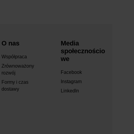
O nas
Media
społecznościo
Współpraca
we
Zrównoważony
Facebook
rozwój
Instagram
Formy i czas
dostawy
LinkedIn