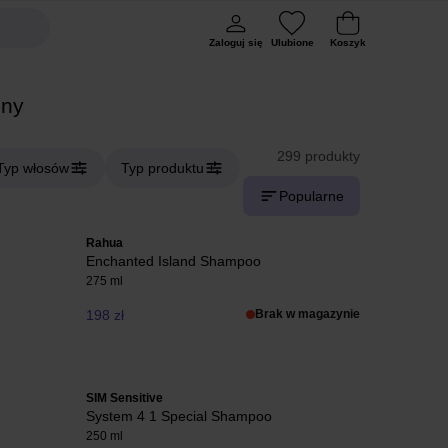
Zaloguj się
Ulubione
Koszyk
ny
299 produkty
Typ włosów
Typ produktu
Popularne
Rahua
Enchanted Island Shampoo
275 ml
198 zł
Brak w magazynie
SIM Sensitive
System 4 1 Special Shampoo
250 ml