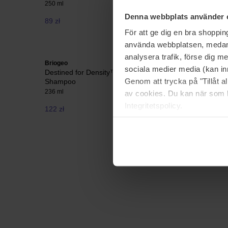
250 ml
1000 ml
Denna webbplats använder 
89 zł
244 zł
För att ge dig en bra shoppi
använda webbplatsen, medan d
analysera trafik, förse dig 
Briogeo
System Pr
sociala medier media (kan in
Destined for Density™ Peptide Density
LuxeBlo
Genom att trycka på "Tillåt 
Shampoo
1000 ml
236 ml
av cookies. Du kan när som h
Integritetspolicy.
122 zł
240 zł