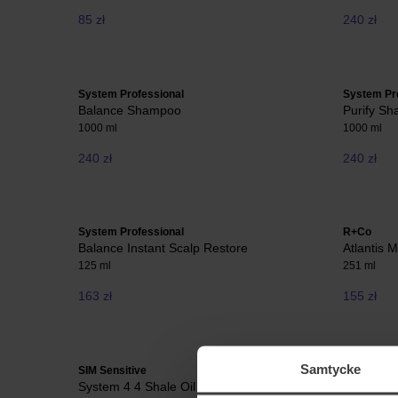
85 zł
240 zł
System Professional
System Pr
Balance Shampoo
Purify S
1000 ml
1000 ml
240 zł
240 zł
System Professional
R+Co
Balance Instant Scalp Restore
Atlantis 
125 ml
251 ml
163 zł
155 zł
Samtycke
SIM Sensitive
System Pr
System 4 4 Shale Oil Shampoo
Man Ene