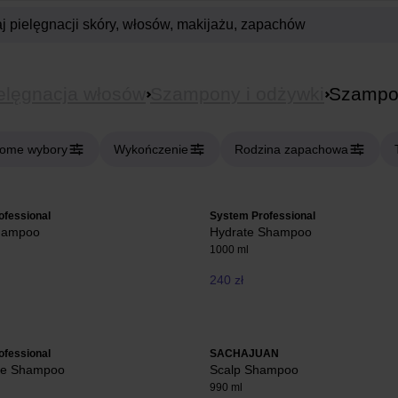
elęgnacja włosów
Szampony i odżywki
Szampo
ome wybory
Wykończenie
Rodzina zapachowa
ofessional
System Professional
hampoo
Hydrate Shampoo
1000 ml
240 zł
ofessional
SACHAJUAN
ve Shampoo
Scalp Shampoo
990 ml