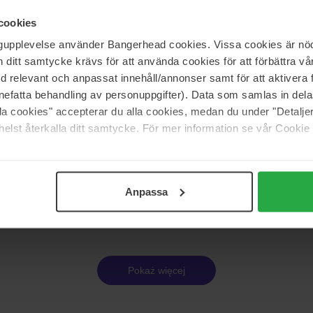
500 ml
cookies
Brak w magazynie
130 zł
ngupplevelse använder Bangerhead cookies. Vissa cookies är nöd
itt samtycke krävs för att använda cookies för att förbättra vår
med relevant och anpassat innehåll/annonser samt för att aktiver
ofessional
R+Co
nefatta behandling av personuppgifter). Data som samlas in del
nd Shampoo
TELEVISION Perfect Hair Shamp
alla cookies" accepterar du alla cookies, medan du under "Detal
60 ml
elst återkalla ditt samtycke. För mer information se vår Cookie
77 zł
Anpassa
Strona 1 z 13
Następna
Pokaż więcej