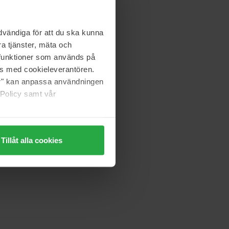
1000 ml
293 zł
vändiga för att du ska kunna
a tjänster, mäta och
a funktioner som används på
L'Occitane en Provence
as med cookieleverantören.
oo
Aromachologie
jer" kan anpassa användningen
300 ml
 Policy samt vår
110 zł
Tillåt alla cookies