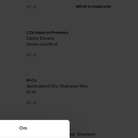
92 zł
Brak w magazynie
L'Occitane en Provence
Cédre Encens
Shower Gel
250 ml
85 zł
R+Co
Spiritualized Dry Shampoo Mist
50 ml
81 zł
Om
Sebastian Professional
Penetraitt Rescue Repair Shampoo