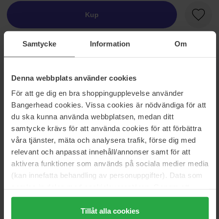
Kup
Ulubio
W magazynie
Samtycke
Information
Om
Informacje
Denna webbplats använder cookies
Powiew kwiatowej świeżości przeplata się z bursztynem i
För att ge dig en bra shoppingupplevelse använder
drewnem, przekazując słodycz i kobiecość w nowym,
Bangerhead cookies. Vissa cookies är nödvändiga för att
nowoczesnym języku.
du ska kunna använda webbplatsen, medan ditt
samtycke krävs för att använda cookies för att förbättra
Rozmiar: 30 ml
våra tjänster, mäta och analysera trafik, förse dig med
relevant och anpassat innehåll/annonser samt för att
Numer artykułu: 18911
aktivera funktioner som används på sociala medier media
Kategorie:
(kan innefatta behandling av personuppgifter). Data som
Strona główna
samlas in delas med cookieleverantören. Genom att
Perfumy
trycka på "Tillåt alla cookies" accepterar du alla cookies,
Perfumy damskie
medan du under "Detaljer" kan anpassa användningen av
Tillåt alla cookies
Zen