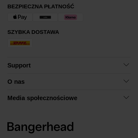
BEZPIECZNA PŁATNOŚĆ
SZYBKA DOSTAWA
Support
Skontaktuj się z nami
O nas
Pytania i odpowiedzi
Współpraca
Regulamin zakupów
Media społecznościowe
Zrównoważony rozwój
Formy zwrotu
Facebook
Formy i czas dostawy
Polityka prywatności
Instagram
LinkedIn