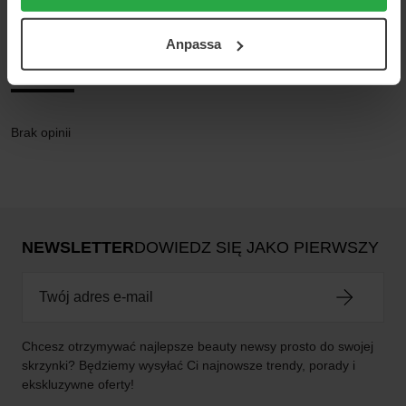
cookies. Du kan när som helst återkalla ditt samtycke.
För mer information se vår Cookie Policy samt vår
Anpassa
Integritetspolicy.
Opinie (0)
Pytania i odpowiedzi (0)
Brak opinii
NEWSLETTER
DOWIEDZ SIĘ JAKO PIERWSZY
Chcesz otrzymywać najlepsze beauty newsy prosto do swojej
skrzynki? Będziemy wysyłać Ci najnowsze trendy, porady i
ekskluzywne oferty!