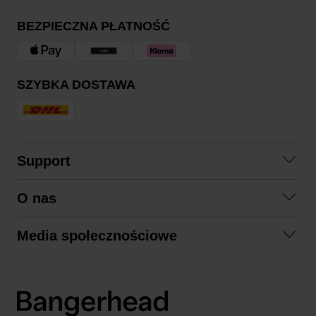
BEZPIECZNA PŁATNOŚĆ
SZYBKA DOSTAWA
Support
Skontaktuj się z nami
O nas
Pytania i odpowiedzi
Współpraca
Regulamin zakupów
Media społecznościowe
Zrównoważony rozwój
Formy zwrotu
Facebook
Formy i czas dostawy
Polityka prywatności
Instagram
LinkedIn