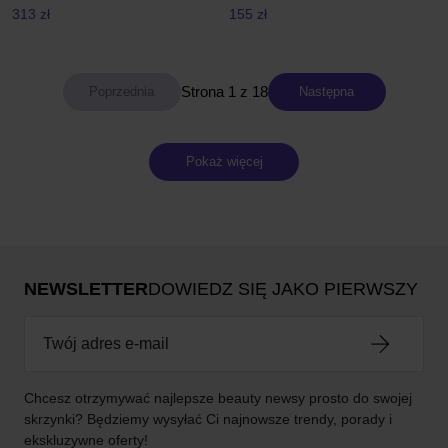
313 zł
155 zł
Strona 1 z 18
Następna
Pokaż więcej
NEWSLETTER
DOWIEDZ SIĘ JAKO PIERWSZY
Chcesz otrzymywać najlepsze beauty newsy prosto do swojej
skrzynki? Będziemy wysyłać Ci najnowsze trendy, porady i
ekskluzywne oferty!