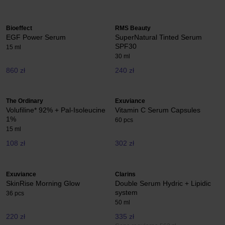
Bioeffect
RMS Beauty
EGF Power Serum
SuperNatural Tinted Serum
SPF30
15 ml
30 ml
860 zł
240 zł
The Ordinary
Exuviance
Volufiline* 92% + Pal-Isoleucine
Vitamin C Serum Capsules
1%
60 pcs
15 ml
108 zł
302 zł
Exuviance
Clarins
SkinRise Morning Glow
Double Serum Hydric + Lipidic
system
36 pcs
50 ml
220 zł
335 zł