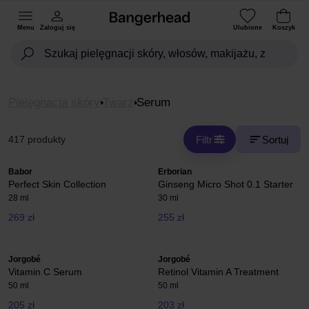
Menu
Zaloguj się
Ulubione
Koszyk
Pielęgnacja skóry
Twarz
Serum
Filtr
Sortuj
417 produkty
Babor
Erborian
Perfect Skin Collection
Ginseng Micro Shot 0.1 Starter
28 ml
30 ml
269 zł
255 zł
Jorgobé
Jorgobé
Vitamin C Serum
Retinol Vitamin A Treatment
50 ml
50 ml
205 zł
203 zł