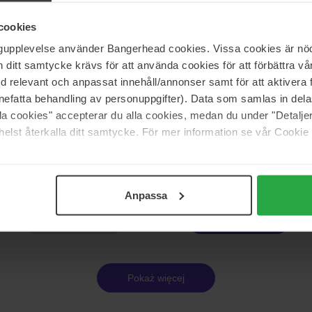
15 ml
cookies
450 zł
Brak w
ngupplevelse använder Bangerhead cookies. Vissa cookies är nöd
Cena regularna 645 zł
itt samtycke krävs för att använda cookies för att förbättra vår
med relevant och anpassat innehåll/annonser samt för att aktiver
KORA Organics
nefatta behandling av personuppgifter). Data som samlas in del
ive Glow Serum
Turmeric Glow Drops Niacinamid
alla cookies" accepterar du alla cookies, medan du under "Detal
Alternative Serum
elst återkalla ditt samtycke. För mer information se vår Cookie
10 ml
155 zł
Anpassa
Strona 1 z 18
Następna
Pokaż więcej