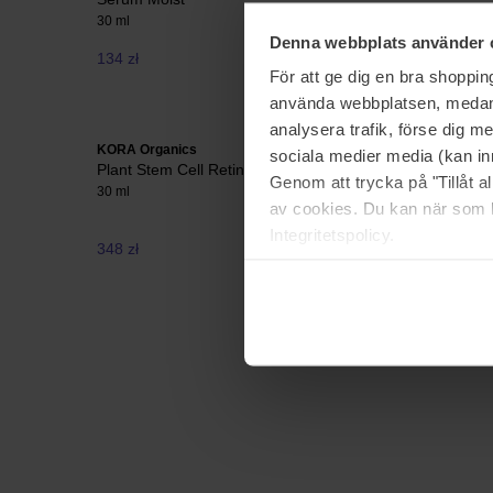
30 ml
30 ml
Denna webbplats använder 
134 zł
115 zł
För att ge dig en bra shoppi
använda webbplatsen, medan d
analysera trafik, förse dig 
KORA Organics
Clarins
sociala medier media (kan in
Plant Stem Cell Retinol Alternative Serum
Multi-Act
Genom att trycka på "Tillåt 
30 ml
30 ml
av cookies. Du kan när som h
Integritetspolicy.
348 zł
306 zł