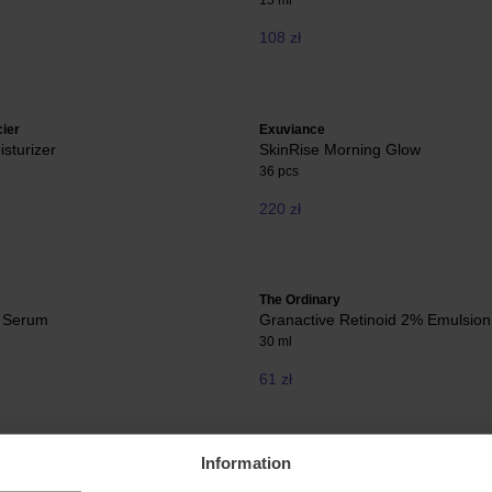
15 ml
108 zł
ier
Exuviance
isturizer
SkinRise Morning Glow
36 pcs
220 zł
The Ordinary
 Serum
Granactive Retinoid 2% Emulsion
30 ml
61 zł
Information
wonder
Bioeffect
N Firming Serum
EGF Serum