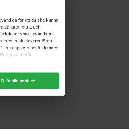
50 ml
 magazynie
81 zł
vändiga för att du ska kunna
Cena regularna 116 zł
a tjänster, mäta och
a funktioner som används på
Erborian
as med cookieleverantören.
e
Skin Therapy
jer" kan anpassa användningen
30 ml
 Policy samt vår
275 zł
Tillåt alla cookies