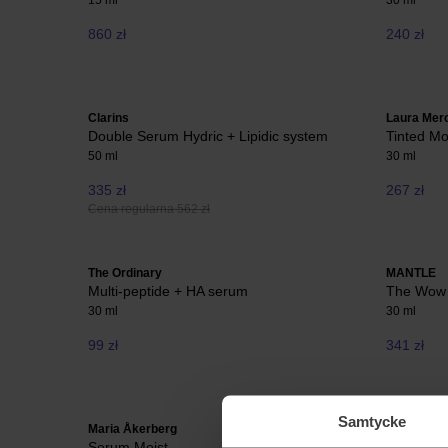
15 ml
30 ml
860 zł
240 zł
Clarins
Laura Merc
Double Serum Hydric + Lipidic system
Tinted Mo
50 ml
30 ml
335 zł
267 zł
Cena regularna 562 zł
The Ordinary
MANTLE
Multi-peptide + HA serum
The Wow
30 ml
30 ml
99 zł
341 zł
Samtycke
Maria Åkerberg
haruharu 
Serum Moist
Rose PDR