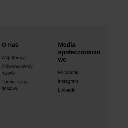
O nas
Media
społecznościo
Współpraca
we
Zrównoważony
Facebook
rozwój
Instagram
Formy i czas
dostawy
LinkedIn