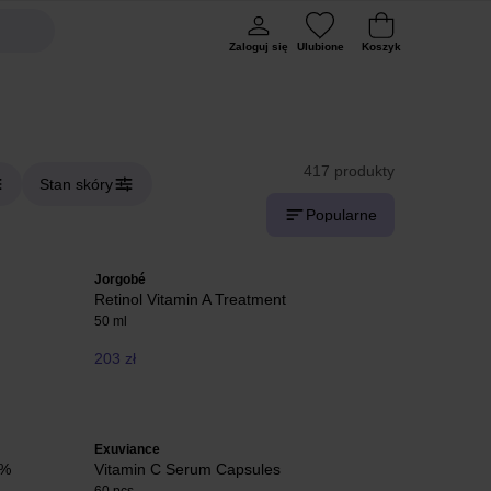
Zaloguj się
Ulubione
Koszyk
417 produkty
Stan skóry
Popularne
Jorgobé
Retinol Vitamin A Treatment
50 ml
203 zł
Exuviance
1%
Vitamin C Serum Capsules