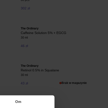
60 pcs
302 zł
The Ordinary
Caffeine Solution 5% + EGCG
30 ml
46 zł
The Ordinary
Retinol 0.5% in Squalane
30 ml
43 zł
Brak w magazynie
Om
Jorgobé
Niacinamide Serum