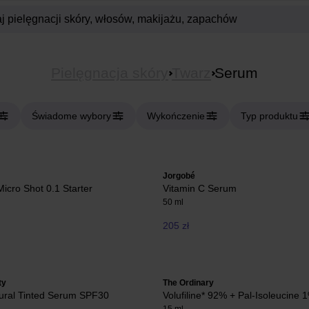
Pielęgnacja skóry
Twarz
Serum
Świadome wybory
Wykończenie
Typ produktu
Jorgobé
icro Shot 0.1 Starter
Vitamin C Serum
50 ml
205 zł
ty
The Ordinary
ural Tinted Serum SPF30
Volufiline* 92% + Pal-Isoleucine 