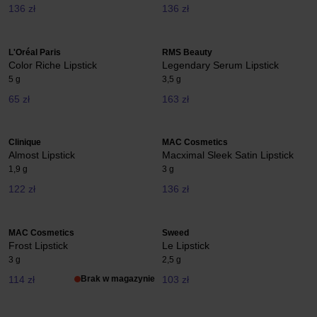
136 zł
136 zł
L'Oréal Paris
RMS Beauty
Color Riche Lipstick
Legendary Serum Lipstick
5 g
3,5 g
65 zł
163 zł
Clinique
MAC Cosmetics
Almost Lipstick
Macximal Sleek Satin Lipstick
1,9 g
3 g
122 zł
136 zł
MAC Cosmetics
Sweed
Frost Lipstick
Le Lipstick
3 g
2,5 g
114 zł
Brak w magazynie
103 zł