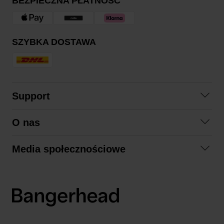
BEZPIECZNA PŁATNOŚĆ
SZYBKA DOSTAWA
Support
Skontaktuj się z nami
O nas
Pytania i odpowiedzi
Współpraca
Regulamin zakupów
Media społecznościowe
Zrównoważony rozwój
Formy zwrotu
Facebook
Formy i czas dostawy
Polityka prywatności
Instagram
LinkedIn