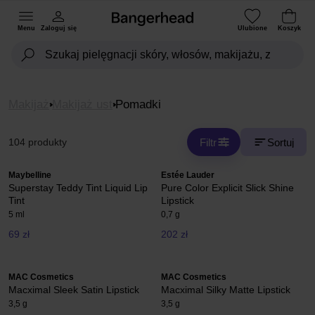
Menu
Zaloguj się
Ulubione
Koszyk
Makijaż
Makijaż ust
Pomadki
Filtr
Sortuj
104 produkty
Maybelline
Estée Lauder
Superstay Teddy Tint Liquid Lip
Pure Color Explicit Slick Shine
Tint
Lipstick
5 ml
0,7 g
69 zł
202 zł
MAC Cosmetics
MAC Cosmetics
Macximal Sleek Satin Lipstick
Macximal Silky Matte Lipstick
3,5 g
3,5 g