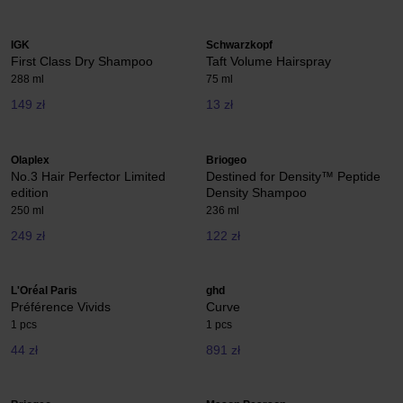
IGK
Schwarzkopf
First Class Dry Shampoo
Taft Volume Hairspray
288 ml
75 ml
149 zł
13 zł
Olaplex
Briogeo
No.3 Hair Perfector Limited
Destined for Density™ Peptide
edition
Density Shampoo
250 ml
236 ml
249 zł
122 zł
L'Oréal Paris
ghd
Préférence Vivids
Curve
1 pcs
1 pcs
44 zł
891 zł