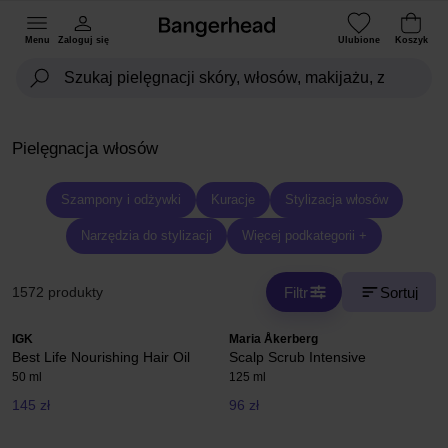
Menu
Zaloguj się
Ulubione
Koszyk
Pielęgnacja włosów
Szampony i odżywki
Kuracje
Stylizacja włosów
Narzędzia do stylizacji
Więcej podkategorii +
Filtr
Sortuj
1572 produkty
IGK
Maria Åkerberg
Best Life Nourishing Hair Oil
Scalp Scrub Intensive
50 ml
125 ml
145 zł
96 zł