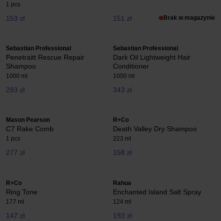
1 pcs
153 zł
151 zł
Brak w magazynie
Sebastian Professional
Sebastian Professional
Penetraitt Rescue Repair
Dark Oil Lightweight Hair
Shampoo
Conditioner
1000 ml
1000 ml
293 zł
343 zł
Mason Pearson
R+Co
C7 Rake Comb
Death Valley Dry Shampoo
1 pcs
223 ml
277 zł
158 zł
R+Co
Rahua
Ring Tone
Enchanted Island Salt Spray
177 ml
124 ml
147 zł
193 zł