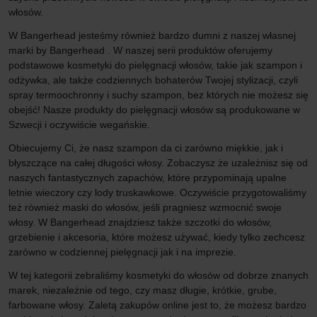
włosów.
W Bangerhead jesteśmy również bardzo dumni z naszej własnej
marki by Bangerhead . W naszej serii produktów oferujemy
podstawowe kosmetyki do pielęgnacji włosów, takie jak szampon i
odżywka, ale także codziennych bohaterów Twojej stylizacji, czyli
spray termoochronny i suchy szampon, bez których nie możesz się
obejść! Nasze produkty do pielęgnacji włosów są produkowane w
Szwecji i oczywiście wegańskie.
Obiecujemy Ci, że nasz szampon da ci zarówno miękkie, jak i
błyszczące na całej długości włosy. Zobaczysz że uzależnisz się od
naszych fantastycznych zapachów, które przypominają upalne
letnie wieczory czy lody truskawkowe. Oczywiście przygotowaliśmy
też również maski do włosów, jeśli pragniesz wzmocnić swoje
włosy. W Bangerhead znajdziesz także szczotki do włosów,
grzebienie i akcesoria, które możesz używać, kiedy tylko zechcesz
zarówno w codziennej pielęgnacji jak i na imprezie.
W tej kategorii zebraliśmy kosmetyki do włosów od dobrze znanych
marek, niezależnie od tego, czy masz długie, krótkie, grube,
farbowane włosy. Zaletą zakupów online jest to, że możesz bardzo