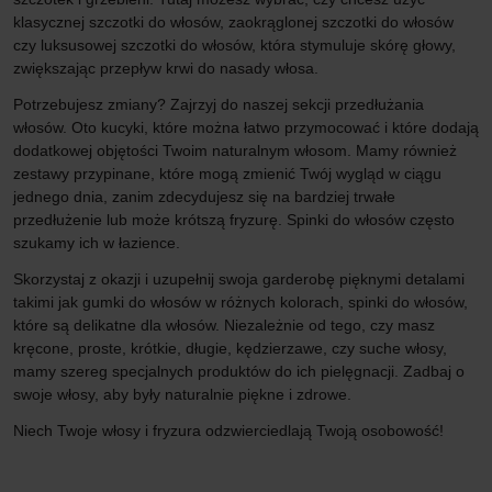
klasycznej szczotki do włosów, zaokrąglonej szczotki do włosów
czy luksusowej szczotki do włosów, która stymuluje skórę głowy,
zwiększając przepływ krwi do nasady włosa.
Potrzebujesz zmiany? Zajrzyj do naszej sekcji przedłużania
włosów. Oto kucyki, które można łatwo przymocować i które dodają
dodatkowej objętości Twoim naturalnym włosom. Mamy również
zestawy przypinane, które mogą zmienić Twój wygląd w ciągu
jednego dnia, zanim zdecydujesz się na bardziej trwałe
przedłużenie lub może krótszą fryzurę. Spinki do włosów często
szukamy ich w łazience.
Skorzystaj z okazji i uzupełnij swoja garderobę pięknymi detalami
takimi jak gumki do włosów w różnych kolorach, spinki do włosów,
które są delikatne dla włosów. Niezależnie od tego, czy masz
kręcone, proste, krótkie, długie, kędzierzawe, czy suche włosy,
mamy szereg specjalnych produktów do ich pielęgnacji. Zadbaj o
swoje włosy, aby były naturalnie piękne i zdrowe.
Niech Twoje włosy i fryzura odzwierciedlają Twoją osobowość!