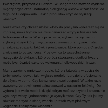
zwierzętom, przyrodzie i ludziom. W Bangerhead możesz wybierać
między organiczną i naturalną pielęgnacją włosów w zależności od
tego, co Ci odpowiada. Jakich produktów użyć do stylizacji
włosów?
Niezależnie czy chcesz ułożyć włosy do pracy lub wybierasz się na
imprezę, nowa fryzura nie musi oznaczać wizyty u fryzjera lub
farbowania włosów. Wręcz przeciwnie, wybierz narzędzia do
stylizacji, dzięki którym wyczarujesz wymarzona fryzurę. Tutaj
znajdziesz suszarki, lokówki i prostownice, które pomogą Ci zrobić
z włosami to co zechcesz. Prostownica to wszechstronne
narzędzie do stylizacji, które oprócz stworzenia gładkiej fryzury
może być również użyte do wykonania hollywoodzkich fryzur.
Mamy zarówno mniejsze modele, które z łatwością wrzucisz do
torby weekendowej, jak i większe modele, bardziej profesjonalne
do użycia w domu. Czy lubisz rano dłużej pospać? W takim razie
uważamy, że powinieneś zainwestować w suszarko-lokówkę! Do
wyboru jest wiele modeli, dzięki którym możesz szybko i skutecznie
wysuszyć włosy i jednocześnie je wystylizować. Czy Ty, tak jak my,
również marzysz o słonej wodzie i prawdziwym plażowym
wyglądzie z falującymi włosami?