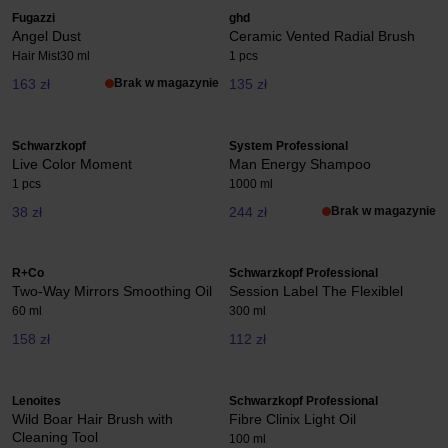
Fugazzi
ghd
Angel Dust
Ceramic Vented Radial Brush
Hair Mist
30 ml
1 pcs
163 zł
Brak w magazynie
135 zł
Schwarzkopf
System Professional
Live Color Moment
Man Energy Shampoo
1 pcs
1000 ml
38 zł
244 zł
Brak w magazynie
R+Co
Schwarzkopf Professional
Two-Way Mirrors Smoothing Oil
Session Label The Flexiblel
60 ml
300 ml
158 zł
112 zł
Lenoites
Schwarzkopf Professional
Wild Boar Hair Brush with
Fibre Clinix Light Oil
Cleaning Tool
100 ml