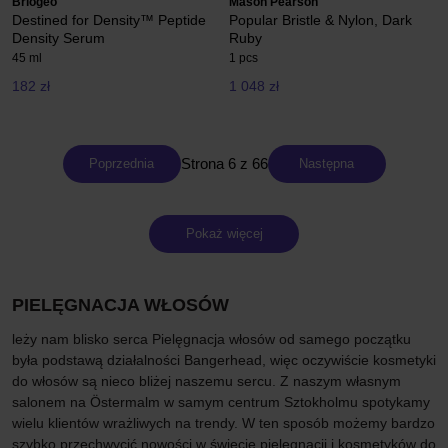
Briogeo
Mason Pearson
Destined for Density™ Peptide
Popular Bristle & Nylon, Dark
Density Serum
Ruby
45 ml
1 pcs
182 zł
1 048 zł
Strona 6 z 66
Poprzednia
Następna
Pokaż więcej
PIELĘGNACJA WŁOSÓW
leży nam blisko serca Pielęgnacja włosów od samego początku
była podstawą działalności Bangerhead, więc oczywiście kosmetyki
do włosów są nieco bliżej naszemu sercu. Z naszym własnym
salonem na Östermalm w samym centrum Sztokholmu spotykamy
wielu klientów wrażliwych na trendy. W ten sposób możemy bardzo
szybko przechwycić nowości w świecie pielęgnacji i kosmetyków do