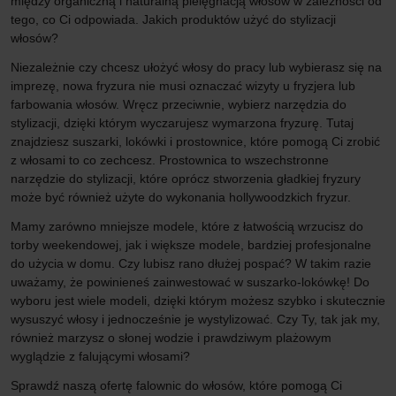
między organiczną i naturalną pielęgnacją włosów w zależności od
tego, co Ci odpowiada. Jakich produktów użyć do stylizacji
włosów?
Niezależnie czy chcesz ułożyć włosy do pracy lub wybierasz się na
imprezę, nowa fryzura nie musi oznaczać wizyty u fryzjera lub
farbowania włosów. Wręcz przeciwnie, wybierz narzędzia do
stylizacji, dzięki którym wyczarujesz wymarzona fryzurę. Tutaj
znajdziesz suszarki, lokówki i prostownice, które pomogą Ci zrobić
z włosami to co zechcesz. Prostownica to wszechstronne
narzędzie do stylizacji, które oprócz stworzenia gładkiej fryzury
może być również użyte do wykonania hollywoodzkich fryzur.
Mamy zarówno mniejsze modele, które z łatwością wrzucisz do
torby weekendowej, jak i większe modele, bardziej profesjonalne
do użycia w domu. Czy lubisz rano dłużej pospać? W takim razie
uważamy, że powinieneś zainwestować w suszarko-lokówkę! Do
wyboru jest wiele modeli, dzięki którym możesz szybko i skutecznie
wysuszyć włosy i jednocześnie je wystylizować. Czy Ty, tak jak my,
również marzysz o słonej wodzie i prawdziwym plażowym
wyglądzie z falującymi włosami?
Sprawdź naszą ofertę falownic do włosów, które pomogą Ci