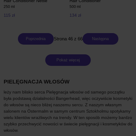
Hair Conditioner Nettle
Hair Conditioner
250 ml
500 ml
115 zł
134 zł
Strona 46 z 66
Poprzednia
Następna
Pokaż więcej
PIELĘGNACJA WŁOSÓW
leży nam blisko serca Pielęgnacja włosów od samego początku
była podstawą działalności Bangerhead, więc oczywiście kosmetyki
do włosów są nieco bliżej naszemu sercu. Z naszym własnym
salonem na Östermalm w samym centrum Sztokholmu spotykamy
wielu klientów wrażliwych na trendy. W ten sposób możemy bardzo
szybko przechwycić nowości w świecie pielęgnacji i kosmetyków do
włosów.