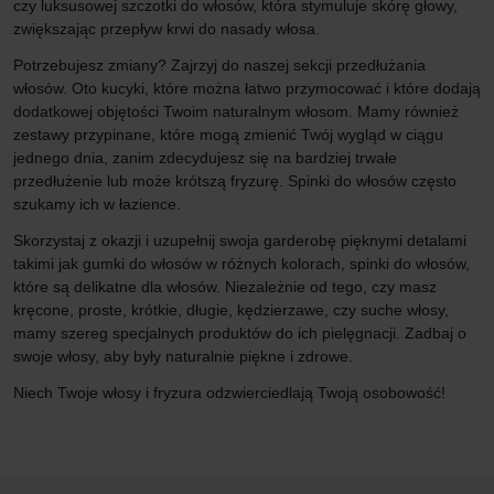
czy luksusowej szczotki do włosów, która stymuluje skórę głowy,
zwiększając przepływ krwi do nasady włosa.
Potrzebujesz zmiany? Zajrzyj do naszej sekcji przedłużania
włosów. Oto kucyki, które można łatwo przymocować i które dodają
dodatkowej objętości Twoim naturalnym włosom. Mamy również
zestawy przypinane, które mogą zmienić Twój wygląd w ciągu
jednego dnia, zanim zdecydujesz się na bardziej trwałe
przedłużenie lub może krótszą fryzurę. Spinki do włosów często
szukamy ich w łazience.
Skorzystaj z okazji i uzupełnij swoja garderobę pięknymi detalami
takimi jak gumki do włosów w różnych kolorach, spinki do włosów,
które są delikatne dla włosów. Niezależnie od tego, czy masz
kręcone, proste, krótkie, długie, kędzierzawe, czy suche włosy,
mamy szereg specjalnych produktów do ich pielęgnacji. Zadbaj o
swoje włosy, aby były naturalnie piękne i zdrowe.
Niech Twoje włosy i fryzura odzwierciedlają Twoją osobowość!