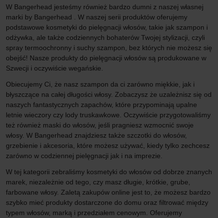
W Bangerhead jesteśmy również bardzo dumni z naszej własnej
marki by Bangerhead . W naszej serii produktów oferujemy
podstawowe kosmetyki do pielęgnacji włosów, takie jak szampon i
odżywka, ale także codziennych bohaterów Twojej stylizacji, czyli
spray termoochronny i suchy szampon, bez których nie możesz się
obejść! Nasze produkty do pielęgnacji włosów są produkowane w
Szwecji i oczywiście wegańskie.
Obiecujemy Ci, że nasz szampon da ci zarówno miękkie, jak i
błyszczące na całej długości włosy. Zobaczysz że uzależnisz się od
naszych fantastycznych zapachów, które przypominają upalne
letnie wieczory czy lody truskawkowe. Oczywiście przygotowaliśmy
też również maski do włosów, jeśli pragniesz wzmocnić swoje
włosy. W Bangerhead znajdziesz także szczotki do włosów,
grzebienie i akcesoria, które możesz używać, kiedy tylko zechcesz
zarówno w codziennej pielęgnacji jak i na imprezie.
W tej kategorii zebraliśmy kosmetyki do włosów od dobrze znanych
marek, niezależnie od tego, czy masz długie, krótkie, grube,
farbowane włosy. Zaletą zakupów online jest to, że możesz bardzo
szybko mieć produkty dostarczone do domu oraz filtrować między
typem włosów, marką i przedziałem cenowym. Oferujemy