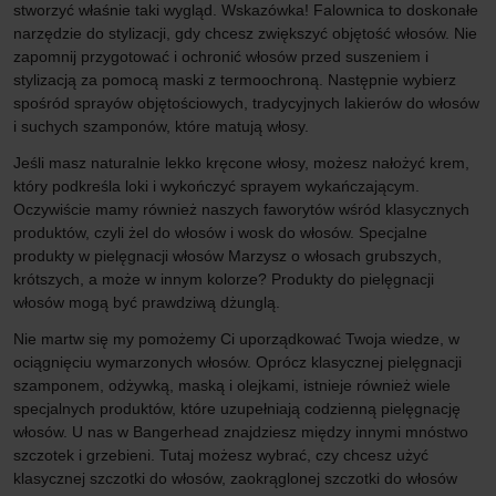
stworzyć właśnie taki wygląd. Wskazówka! Falownica to doskonałe
narzędzie do stylizacji, gdy chcesz zwiększyć objętość włosów. Nie
zapomnij przygotować i ochronić włosów przed suszeniem i
stylizacją za pomocą maski z termoochroną. Następnie wybierz
spośród sprayów objętościowych, tradycyjnych lakierów do włosów
i suchych szamponów, które matują włosy.
Jeśli masz naturalnie lekko kręcone włosy, możesz nałożyć krem,
który podkreśla loki i wykończyć sprayem wykańczającym.
Oczywiście mamy również naszych faworytów wśród klasycznych
produktów, czyli żel do włosów i wosk do włosów. Specjalne
produkty w pielęgnacji włosów Marzysz o włosach grubszych,
krótszych, a może w innym kolorze? Produkty do pielęgnacji
włosów mogą być prawdziwą dżunglą.
Nie martw się my pomożemy Ci uporządkować Twoja wiedze, w
ociągnięciu wymarzonych włosów. Oprócz klasycznej pielęgnacji
szamponem, odżywką, maską i olejkami, istnieje również wiele
specjalnych produktów, które uzupełniają codzienną pielęgnację
włosów. U nas w Bangerhead znajdziesz między innymi mnóstwo
szczotek i grzebieni. Tutaj możesz wybrać, czy chcesz użyć
klasycznej szczotki do włosów, zaokrąglonej szczotki do włosów