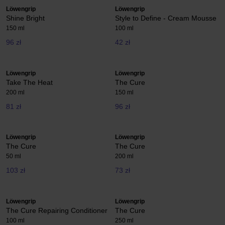
Löwengrip
Löwengrip
Shine Bright
Style to Define - Cream Mousse
150 ml
100 ml
96 zł
42 zł
Löwengrip
Löwengrip
Take The Heat
The Cure
200 ml
150 ml
81 zł
96 zł
Löwengrip
Löwengrip
The Cure
The Cure
50 ml
200 ml
103 zł
73 zł
Löwengrip
Löwengrip
The Cure Repairing Conditioner
The Cure
100 ml
250 ml