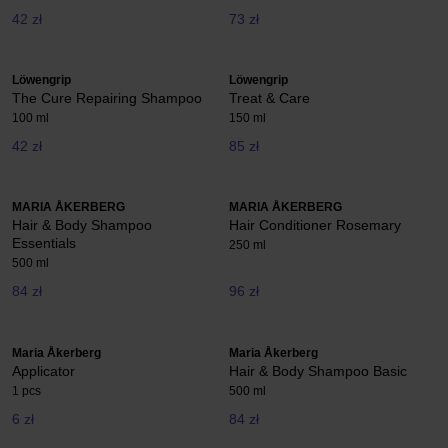
42 zł
73 zł
Löwengrip
Löwengrip
The Cure Repairing Shampoo
Treat & Care
100 ml
150 ml
42 zł
85 zł
MARIA ÅKERBERG
MARIA ÅKERBERG
Hair & Body Shampoo
Hair Conditioner Rosemary
Essentials
250 ml
500 ml
84 zł
96 zł
Maria Åkerberg
Maria Åkerberg
Applicator
Hair & Body Shampoo Basic
1 pcs
500 ml
6 zł
84 zł