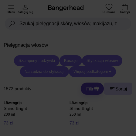
Menu
Zaloguj się
Ulubione
Koszyk
Pielęgnacja włosów
Szampony i odżywki
Kuracje
Stylizacja włosów
Narzędzia do stylizacji
Więcej podkategorii +
Filtr
Sortuj
1572 produkty
Löwengrip
Löwengrip
Shine Bright
Shine Bright
200 ml
250 ml
73 zł
73 zł