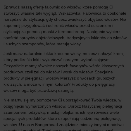
Sprawdź naszą ofertę falownic do włosów, które pomogą Ci
stworzyć właśnie taki wygląd. Wskazówka! Falownica to doskonałe
narzędzie do stylizacji, gdy chcesz zwiększyć objętość włosów. Nie
zapomnij przygotować i ochronić włosów przed suszeniem i
stylizacją za pomocą maski z termoochroną. Następnie wybierz
spośród sprayów objętościowych, tradycyjnych lakierów do włosów
i suchych szamponów, które matują włosy.
Jeśli masz naturalnie lekko kręcone włosy, możesz nałożyć krem,
który podkreśla loki i wykończyć sprayem wykańczającym.
Oczywiście mamy również naszych faworytów wśród klasycznych
produktów, czyli żel do włosów i wosk do włosów. Specjalne
produkty w pielęgnacji włosów Marzysz o włosach grubszych,
krótszych, a może w innym kolorze? Produkty do pielęgnacji
włosów mogą być prawdziwą dżunglą.
Nie martw się my pomożemy Ci uporządkować Twoja wiedze, w
ociągnięciu wymarzonych włosów. Oprócz klasycznej pielęgnacji
szamponem, odżywką, maską i olejkami, istnieje również wiele
specjalnych produktów, które uzupełniają codzienną pielęgnację
włosów. U nas w Bangerhead znajdziesz między innymi mnóstwo
szczotek i grzebieni. Tutaj możesz wybrać, czy chcesz użyć