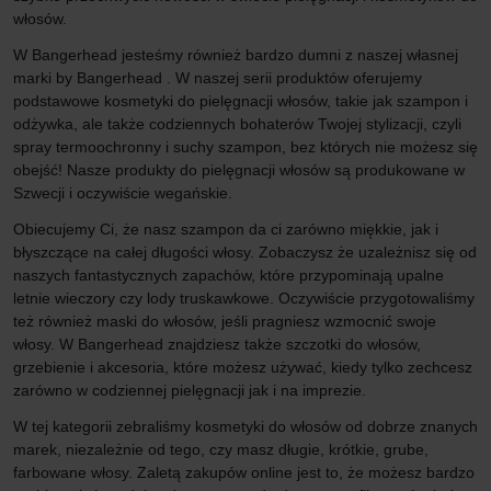
włosów.
W Bangerhead jesteśmy również bardzo dumni z naszej własnej
marki by Bangerhead . W naszej serii produktów oferujemy
podstawowe kosmetyki do pielęgnacji włosów, takie jak szampon i
odżywka, ale także codziennych bohaterów Twojej stylizacji, czyli
spray termoochronny i suchy szampon, bez których nie możesz się
obejść! Nasze produkty do pielęgnacji włosów są produkowane w
Szwecji i oczywiście wegańskie.
Obiecujemy Ci, że nasz szampon da ci zarówno miękkie, jak i
błyszczące na całej długości włosy. Zobaczysz że uzależnisz się od
naszych fantastycznych zapachów, które przypominają upalne
letnie wieczory czy lody truskawkowe. Oczywiście przygotowaliśmy
też również maski do włosów, jeśli pragniesz wzmocnić swoje
włosy. W Bangerhead znajdziesz także szczotki do włosów,
grzebienie i akcesoria, które możesz używać, kiedy tylko zechcesz
zarówno w codziennej pielęgnacji jak i na imprezie.
W tej kategorii zebraliśmy kosmetyki do włosów od dobrze znanych
marek, niezależnie od tego, czy masz długie, krótkie, grube,
farbowane włosy. Zaletą zakupów online jest to, że możesz bardzo