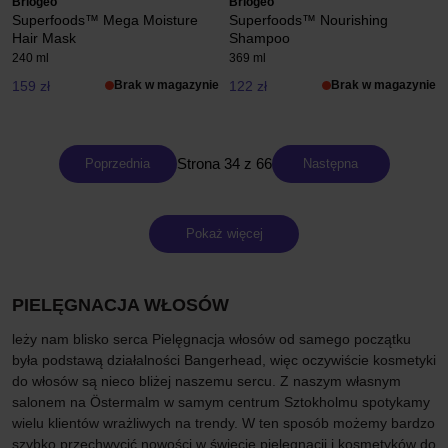
Briogeo
Briogeo
Superfoods™ Mega Moisture
Superfoods™ Nourishing
Hair Mask
Shampoo
240 ml
369 ml
159 zł
Brak w magazynie
122 zł
Brak w magazynie
Strona 34 z 66
Poprzednia
Następna
Pokaż więcej
PIELĘGNACJA WŁOSÓW
leży nam blisko serca Pielęgnacja włosów od samego początku
była podstawą działalności Bangerhead, więc oczywiście kosmetyki
do włosów są nieco bliżej naszemu sercu. Z naszym własnym
salonem na Östermalm w samym centrum Sztokholmu spotykamy
wielu klientów wrażliwych na trendy. W ten sposób możemy bardzo
szybko przechwycić nowości w świecie pielęgnacji i kosmetyków do