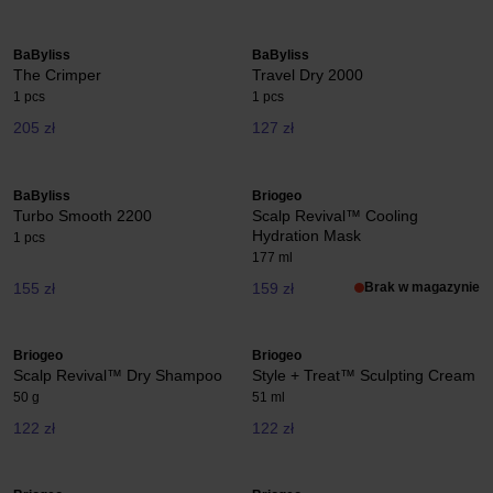
BaByliss
BaByliss
The Crimper
Travel Dry 2000
1 pcs
1 pcs
205 zł
127 zł
BaByliss
Briogeo
Turbo Smooth 2200
Scalp Revival™ Cooling
Hydration Mask
1 pcs
177 ml
155 zł
159 zł
Brak w magazynie
Briogeo
Briogeo
Scalp Revival™ Dry Shampoo
Style + Treat™ Sculpting Cream
50 g
51 ml
122 zł
122 zł