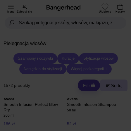
Menu
Zaloguj się
Ulubione
Koszyk
Pielęgnacja włosów
Szampony i odżywki
Kuracje
Stylizacja włosów
Narzędzia do stylizacji
Więcej podkategorii +
Filtr
Sortuj
1572 produkty
Aveda
Aveda
Smooth Infusion Perfect Blow
Smooth Infusion Shampoo
Dry
50 ml
200 ml
186 zł
52 zł