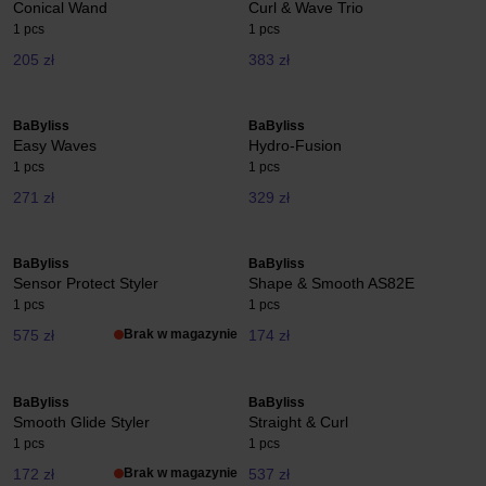
Conical Wand
Curl & Wave Trio
1 pcs
1 pcs
205 zł
383 zł
BaByliss
BaByliss
Easy Waves
Hydro-Fusion
1 pcs
1 pcs
271 zł
329 zł
BaByliss
BaByliss
Sensor Protect Styler
Shape & Smooth AS82E
1 pcs
1 pcs
575 zł
Brak w magazynie
174 zł
BaByliss
BaByliss
Smooth Glide Styler
Straight & Curl
1 pcs
1 pcs
172 zł
Brak w magazynie
537 zł