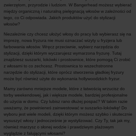
zwierzętom, przyrodzie i ludziom. W Bangerhead możesz wybierać
między organiczną i naturalną pielęgnacją włosów w zależności od
tego, co Ci odpowiada. Jakich produktów użyć do stylizacji
włosów?
Niezależnie czy chcesz ułożyć włosy do pracy lub wybierasz się na
imprezę, nowa fryzura nie musi oznaczać wizyty u fryzjera lub
farbowania włosów. Wręcz przeciwnie, wybierz narzędzia do
stylizacji, dzięki którym wyczarujesz wymarzona fryzurę. Tutaj
znajdziesz suszarki, lokówki i prostownice, które pomogą Ci zrobić
z włosami to co zechcesz. Prostownica to wszechstronne
narzędzie do stylizacji, które oprócz stworzenia gładkiej fryzury
może być również użyte do wykonania hollywoodzkich fryzur.
Mamy zarówno mniejsze modele, które z łatwością wrzucisz do
torby weekendowej, jak i większe modele, bardziej profesjonalne
do użycia w domu. Czy lubisz rano dłużej pospać? W takim razie
uważamy, że powinieneś zainwestować w suszarko-lokówkę! Do
wyboru jest wiele modeli, dzięki którym możesz szybko i skutecznie
wysuszyć włosy i jednocześnie je wystylizować. Czy Ty, tak jak my,
również marzysz o słonej wodzie i prawdziwym plażowym
wyglądzie z falującymi włosami?