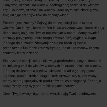
klasycznej szczotki do włosów, zaokrąglonej szczotki do włosów
czy luksusowej szczotki do włosów, która stymuluje skórę głowy,
zwiększając przepływ krwi do nasady włosa.
Potrzebujesz zmiany? Zajrzyj do naszej sekcji przedłużania
włosów. Oto kucyki, które można łatwo przymocować i które dodają
dodatkowej objętości Twoim naturalnym włosom. Mamy również
zestawy przypinane, które mogą zmienić Twój wygląd w ciągu
jednego dnia, zanim zdecydujesz się na bardziej trwałe
przedłużenie lub może krótszą fryzurę. Spinki do włosów często
szukamy ich w łazience.
Skorzystaj z okazji i uzupełnij swoja garderobę pięknymi detalami
takimi jak gumki do włosów w różnych kolorach, spinki do włosów,
które są delikatne dla włosów. Niezależnie od tego, czy masz
kręcone, proste, krótkie, długie, kędzierzawe, czy suche włosy,
mamy szereg specjalnych produktów do ich pielęgnacji. Zadbaj o
swoje włosy, aby były naturalnie piękne i zdrowe.
Niech Twoje włosy i fryzura odzwierciedlają Twoją osobowość!