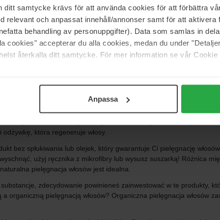
często o rutynie pielęgnacji skóry, uważamy, że jest to tak samo ważn
itt samtycke krävs för att använda cookies för att förbättra vår
 Często zadawane pytanie, jak często należy myć włosy? To jak często 
med relevant och anpassat innehåll/annonser samt för att aktiver
em, oczyszczasz skórę głowy z naturalnych tłuszczów, przez co stają
nefatta behandling av personuppgifter). Data som samlas in del
tygodniu. Jeśli potrzebujesz tylko odświeżyć swoje włosy, zalecamy za
alla cookies" accepterar du alla cookies, medan du under "Detal
ling do skóry głowy. Istnieje wiele opcji do wyboru, więc sprawdź, c
elst återkalla ditt samtycke. För mer information se vår Cookie
aska do włosów. Maska odżywia i pielęgnuje włosy. Masz tu wiele opcj
asz rozdwojone końcówki. Jeśli masz mało czasu, szybko działająca ma
nie.
Anpassa
ywka. Odżywka zamyka strukturę włosa i powinna być użyta na samym ko
arki w oparciu o ulubione produkty i nie musisz wybierać szamponu i od
 odżywkę, która regeneruje włosy.
dukt bez spłukiwania lub olejek, który gwarantuje Ci pielęgnację włosó
yschnąć, użyj ręcznika z mikrofibry lub wysusz suszarką! Różnica mi
naturalna pielęgnacja włosów jest idealna.
 substancje, zdecydowanie powinieneś zainwestować w te produkty, kt
ą a organiczną pielęgnacją włosów? Organiczna pielęgnacja włosów zawi