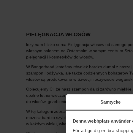
PIELĘGNACJA WŁOSÓW
leży nam blisko serca Pielęgnacja włosów od samego po
własnym salonem na Östermalm w samym centrum Sztokh
pielęgnacji i kosmetyków do włosów.
W Bangerhead jesteśmy również bardzo dumni z naszej wł
szampon i odżywka, ale także codziennych bohaterów Twoj
włosów są produkowane w Szwecji i oczywiście wegański
Obiecujemy Ci, że nasz szampon da ci zarówno miękkie, j
upalne letnie wieczory czy lody truskawkowe. Oczywiści
Samtycke
do włosów, grzebienie i akcesoria, które możesz używać, 
W tej kategorii zebraliśmy kosmetyki do włosów od dobrze
możesz bardzo szybko mieć produkty dostarczone do dom
Denna webbplats använder 
w każdym wieku, witamy w naszym kącie z kosmetykami d
För att ge dig en bra shoppi