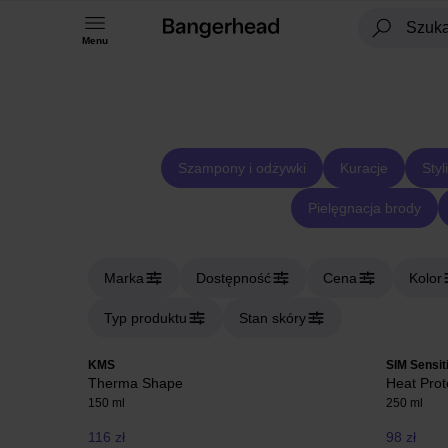
Menu
Szampony i odżywki
Kuracje
Styl
Pielęgnacja brody
Marka
Dostępność
Cena
Kolor
Typ produktu
Stan skóry
KMS
SIM Sensit
Therma Shape
Heat Prot
150 ml
250 ml
116 zł
98 zł