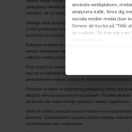
Stwórz swoja rutynę pielęgnacji włosów Mówi się bardzo 
använda webbplatsen, medan d
pielęgnacji włosów jest ich oczyszczenie, czyli szampon.
analysera trafik, förse dig 
wiedzieć, że za każdym razem, gdy myjesz włosy szampon
sociala medier media (kan in
Dlatego wielu fryzjerów zaleca mycie włosów 1-2 razy w 
Genom att trycka på "Tillåt 
zrobić gruntowne oczyszczenie włosów, możesz dodać pee
av cookies. Du kan när som h
przed lub po umyciu szamponem.
Integritetspolicy.
Kolejnym krokiem w codziennej pielęgnacji włosów jest m
świeżo farbowane włosy lub intensywnie nawilżyć, gdy m
nałożyć maskę podczas kąpieli lub ciesz się chwilą w sau
Krok trzeci lub czwarty po peelingu skory głowy to odż
zacznij od identyfikacji rodzaju włosów. Możesz łączyć m
powodzeniem wybrać szampon, który działa nawilżająco i
Ostatnim krokiem w codziennej pielęgnacji skóry jest pro
długość włosów osuszonych ręcznikiem. Pozwól włosom w
po prostu nie masz ochoty wybierać i wtedy organiczna i 
Jeśli nie chcesz narażać swoich włosów na niepotrzebne
planecie. Zastanawiasz się jaka różnica między naturaln
certyfikowane jako organiczne.