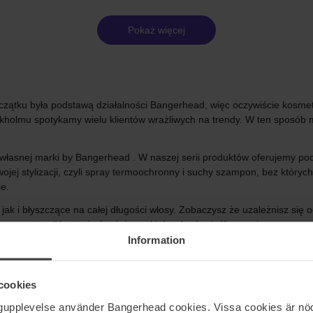
Pokaż więcej
czątku była podstawą działalności Bangerhead, więc oczywiście kosmet
olmu spotykamy wielu klientów wrażliwych na trendy. W ten sposób 
asnej marki by Bangerhead . W naszej serii produktów oferujemy pods
ej stylizacji, czyli spray termoochronny i suchy szampon, bez których
e.
ak i błyszczące na całej długości włosy. Zobaczysz że uzależnisz się
e przygotowaliśmy też również maski do włosów, jeśli pragniesz wzmocn
Information
kiedy tylko zechcesz zarówno w codziennej pielęgnacji jak i na imprezi
 znanych marek, niezależnie od tego, czy masz długie, krótkie, grube,
u oraz filtrować między typem włosów, marką i przedziałem cenowym.
cookies
o pielęgnacji włosów!
ngupplevelse använder Bangerhead cookies. Vissa cookies är nöd