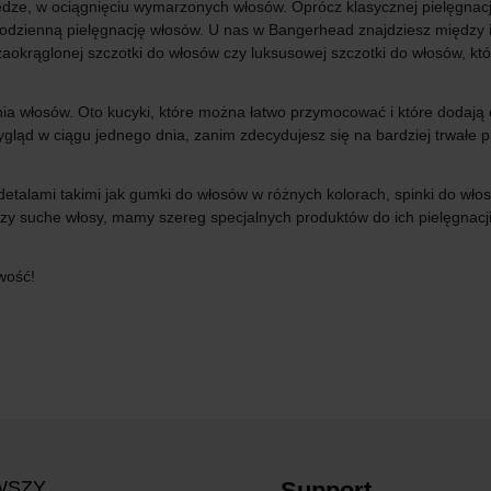
e, w ociągnięciu wymarzonych włosów. Oprócz klasycznej pielęgnacji
 codzienną pielęgnację włosów. U nas w Bangerhead znajdziesz między 
zaokrąglonej szczotki do włosów czy luksusowej szczotki do włosów, któ
ania włosów. Oto kucyki, które można łatwo przymocować i które doda
ląd w ciągu jednego dnia, zanim zdecydujesz się na bardziej trwałe p
 detalami takimi jak gumki do włosów w różnych kolorach, spinki do włos
czy suche włosy, mamy szereg specjalnych produktów do ich pielęgnacji.
wość!
WSZY
Support