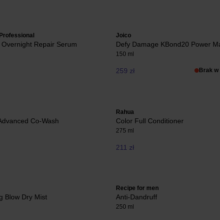
Professional
Joico
t Overnight Repair Serum
Defy Damage KBond20 Power M
150 ml
259 zł
Brak w
Rahua
 Advanced Co-Wash
Color Full Conditioner
275 ml
211 zł
Recipe for men
g Blow Dry Mist
Anti-Dandruff
250 ml