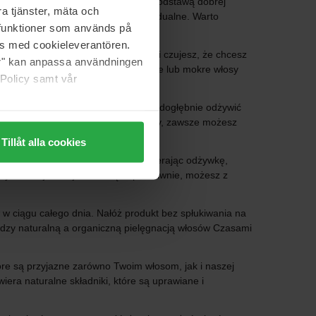
e, w przypadku pielęgnacji włosów. Podstawą dobrej
a tjänster, mäta och
myjesz włosy, jest oczywiście indywidualne. Warto
a funktioner som används på
 się suche.
as med cookieleverantören.
inwestowanie w suchy szampon. Jeśli czujesz, że chcesz
jer" kan anpassa användningen
zy produkt ma być nakładany na suche lub mokre włosy
 Policy samt vår
i do wyboru, czy na przykład chcesz dogłębnie odżywić
ska będzie idealna. Z drugiej strony, zawsze możesz
Tillåt alla cookies
ńcu tylko na długości włosów. Wybierając odżywkę,
żywki z tej samej serii. Wręcz przeciwnie, możesz z
w w ciągu całego dnia. Nałóż produkt bez spłukiwania na
ędzy naturalną a organiczną pielęgnacją włosów Czasami
óre są przyjazne zarówno Twoim włosom, jak i naszej
era naturalne składniki, które są uprawiane i