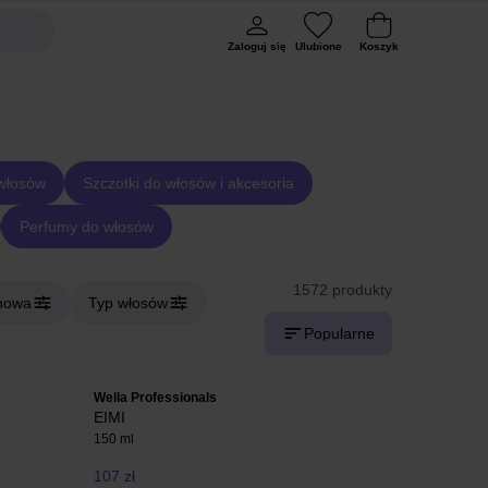
Zaloguj się
Ulubione
Koszyk
 włosów
Szczotki do włosów i akcesoria
Perfumy do włosów
1572 produkty
howa
Typ włosów
Popularne
Wella Professionals
EIMI
150 ml
107 zł