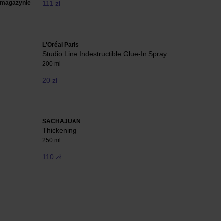
 magazynie
111 zł
L'Oréal Paris
Studio Line Indestructible Glue-In Spray
200 ml
20 zł
SACHAJUAN
Thickening
250 ml
110 zł