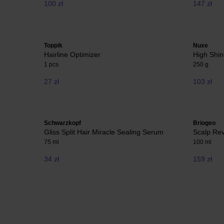
100 zł
147 zł
Toppik
Nuxe
Hairline Optimizer
High Shi
1 pcs
250 g
27 zł
103 zł
Schwarzkopf
Briogeo
Gliss Split Hair Miracle Sealing Serum
Scalp Re
75 ml
100 ml
34 zł
159 zł