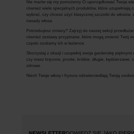
Nie martw się my pomożemy Ci uporządkować Twoja wiedz
również wiele specjalnych produktów, które uzupełniają
wybrać, czy chcesz użyć klasycznej szczotki do włosów, 
nasady włosa.
Potrzebujesz zmiany? Zajrzyj do naszej sekcji przedłuż
również zestawy przypinane, które mogą zmienić Twój wyg
często szukamy ich w łazience.
Skorzystaj z okazji i uzupełnij swoja garderobę pięknymi
czy masz kręcone, proste, krótkie, długie, kędzierzawe, 
zdrowe.
Niech Twoje włosy i fryzura odzwierciedlają Twoją osobo
NEWSLETTER
DOWIEDZ SIĘ JAKO PIER