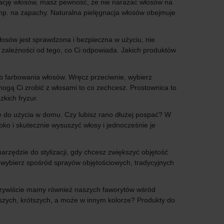
gnację włosów, masz pewność, że nie narażać włosów na
 np. na zapachy. Naturalna pielęgnacja włosów obejmuje
włosów jest sprawdzona i bezpieczna w użyciu, nie
 zależności od tego, co Ci odpowiada. Jakich produktów
lub farbowania włosów. Wręcz przeciwnie, wybierz
omogą Ci zrobić z włosami to co zechcesz. Prostownica to
kich fryzur.
e do użycia w domu. Czy lubisz rano dłużej pospać? W
ko i skutecznie wysuszyć włosy i jednocześnie je
rzędzie do stylizacji, gdy chcesz zwiększyć objętość
 wybierz spośród sprayów objętościowych, tradycyjnych
Oczywiście mamy również naszych faworytów wśród
bszych, krótszych, a może w innym kolorze? Produkty do