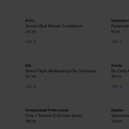
R+Co
Sebastian 
Sunset Blvd Blonde Conditioner
Penetrait
251 ml
95 ml
158 zł
184 zł
IGK
Aveda
Direct Flight Multitasking Dry Shampoo
Be Curly
307 ml
350 ml
145 zł
298 zł
Schwarzkopf Professional
Olaplex
Osis + Texture Craft Hair Spray
Volumizin
300 ml
150 ml