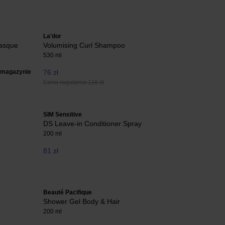
La'dor
asque
Volumising Curl Shampoo
530 ml
 magazynie
76 zł
Cena regularna 116 zł
SIM Sensitive
DS Leave-in Conditioner Spray
200 ml
81 zł
Beauté Pacifique
Shower Gel Body & Hair
200 ml