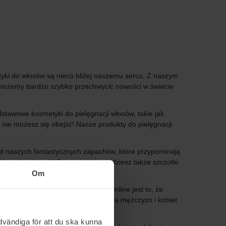
yki do włosów są nieco bliżej naszemu sercu. Z naszym
możemy bardzo szybko przechwycić nowości w świecie
tawowe kosmetyki do pielęgnacji włosów, takie jak
 nie możesz się obejść! Nasze produkty do pielęgnacji
 od naszych fantastycznych zapachów, które przypominają
ić swoje włosy. W Bangerhead znajdziesz także szczotki
Om
e.
 farbowane włosy. Zaletą zakupów online jest to, że
 Oferujemy kosmetyki do włosów dla mężczyzn i kobiet
vändiga för att du ska kunna