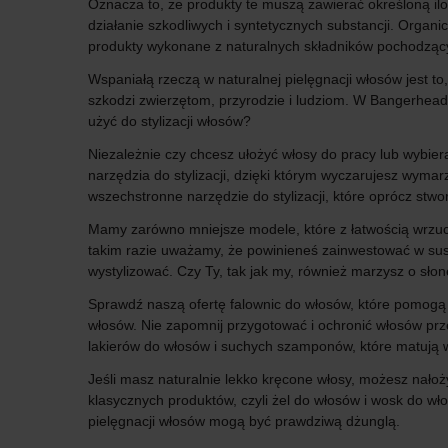
Oznacza to, że produkty te muszą zawierać określoną il
działanie szkodliwych i syntetycznych substancji. Organ
produkty wykonane z naturalnych składników pochodzący
Wspaniałą rzeczą w naturalnej pielęgnacji włosów jest to
szkodzi zwierzętom, przyrodzie i ludziom. W Bangerhead
użyć do stylizacji włosów?
Niezależnie czy chcesz ułożyć włosy do pracy lub wybier
narzędzia do stylizacji, dzięki którym wyczarujesz wymar
wszechstronne narzędzie do stylizacji, które oprócz stwo
Mamy zarówno mniejsze modele, które z łatwością wrzuci
takim razie uważamy, że powinieneś zainwestować w susz
wystylizować. Czy Ty, tak jak my, również marzysz o sł
Sprawdź naszą ofertę falownic do włosów, które pomogą C
włosów. Nie zapomnij przygotować i ochronić włosów prz
lakierów do włosów i suchych szamponów, które matują w
Jeśli masz naturalnie lekko kręcone włosy, możesz nał
klasycznych produktów, czyli żel do włosów i wosk do w
pielęgnacji włosów mogą być prawdziwą dżunglą.