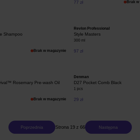
77 zł
Brak w
Revlon Professional
ne Shampoo
Style Masters
300 ml
Brak w magazynie
97 zł
Denman
vival™ Rosemary Pre-wash Oil
D27 Pocket Comb Black
1 pcs
Brak w magazynie
29 zł
Strona 19 z 66
Poprzednia
Następna