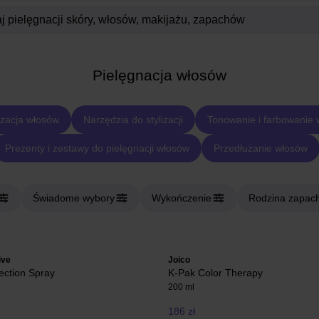
Pielęgnacja włosów
izacja włosów
Narzędzia do stylizacji
Tonowanie i farbowanie
Prezenty i zestawy do pielęgnacji włosów
Przedłużanie włosów
Świadome wybory
Wykończenie
Rodzina zapac
ive
Joico
ection Spray
K-Pak Color Therapy
200 ml
186 zł