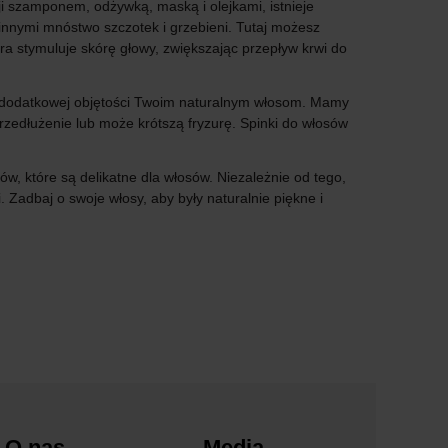
 szamponem, odżywką, maską i olejkami, istnieje
innymi mnóstwo szczotek i grzebieni. Tutaj możesz
ra stymuluje skórę głowy, zwiększając przepływ krwi do
ją dodatkowej objętości Twoim naturalnym włosom. Mamy
rzedłużenie lub może krótszą fryzurę. Spinki do włosów
ów, które są delikatne dla włosów. Niezależnie od tego,
 Zadbaj o swoje włosy, aby były naturalnie piękne i
O nas
Media