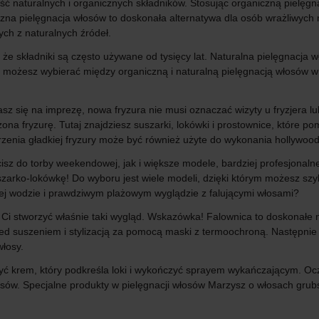
ość naturalnych i organicznych składników. Stosując organiczną pielę
iczna pielęgnacja włosów to doskonała alternatywa dla osób wrażliwych
ch z naturalnych źródeł.
, że składniki są często używane od tysięcy lat. Naturalna pielęgnacja 
 możesz wybierać między organiczną i naturalną pielęgnacją włosów w
asz się na imprezę, nowa fryzura nie musi oznaczać wizyty u fryzjera 
zona fryzurę. Tutaj znajdziesz suszarki, lokówki i prostownice, które p
rzenia gładkiej fryzury może być również użyte do wykonania hollywoodz
sz do torby weekendowej, jak i większe modele, bardziej profesjonaln
arko-lokówkę! Do wyboru jest wiele modeli, dzięki którym możesz szyb
onej wodzie i prawdziwym plażowym wyglądzie z falującymi włosami?
i stworzyć właśnie taki wygląd. Wskazówka! Falownica to doskonałe na
ed suszeniem i stylizacją za pomocą maski z termoochroną. Następnie
łosy.
ożyć krem, który podkreśla loki i wykończyć sprayem wykańczającym. 
łosów. Specjalne produkty w pielęgnacji włosów Marzysz o włosach gru