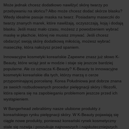
Może jednak chcesz dodatkowo nawilżyć skórę twarzy po
przebywaniu na słońcu? Albo może chcesz dodać skórze blasku?
Wtedy idealnie pasuje maska ​​na twarz. Posiadamy maseczki do
twarzy znanych marek, które nawilżają, oczyszczają, koją i dodają
blasku. Jeśli masz mało czasu, możesz z powodzeniem wybrać
maskę w płachcie, której nie musisz zmywać. Jeśli chcesz
obdarzyć swoją skórę dodatkową miłością, możesz wybrać
maseczkę, która nałożysz przed spaniem.
Innowacyjne kosmetyki koreańskie Zapewne znasz już słowo K-
Beauty, które wciąż jest w modzie i staje się jeszcze bardziej
popularne. Ale co oznacza K-Beauty? K-Beauty to innowacyjne
kosmetyki koreańskie dla tych, którzy marzą o cerze
przypominającej porcelanę. Korea Południowa jest dobrze znana
ze swoich rozbudowanych procedur pielęgnacji skóry i filozofii,
która opiera się na zapobieganiu problemom jeszcze przed ich
wystąpieniem.
W Bangerhead zebraliśmy nasze ulubione produkty z
koreańskiego rynku pielęgnacji skóry. W K-Beauty pojawiają się
ciągle nowe produkty, ponieważ koreański rynek kosmetyczny
stale się rozwija i poszukuje najnowszych i najskuteczniejszych