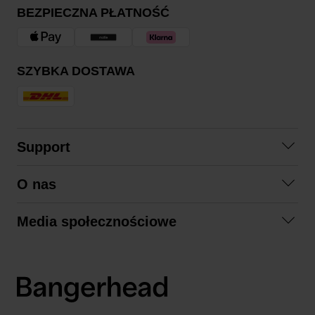
BEZPIECZNA PŁATNOŚĆ
SZYBKA DOSTAWA
Support
Skontaktuj się z nami
O nas
Pytania i odpowiedzi
Współpraca
Regulamin zakupów
Media społecznościowe
Zrównoważony rozwój
Formy zwrotu
Facebook
Formy i czas dostawy
Polityka prywatności
Instagram
LinkedIn