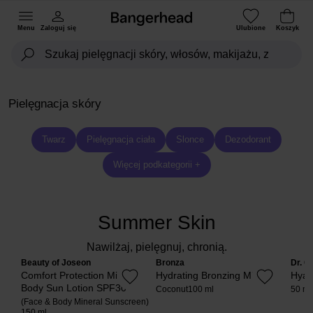
Menu
Zaloguj się
Ulubione
Koszyk
Pielęgnacja skóry
Twarz
Pielęgnacja ciała
Slonce
Dezodorant
Więcej podkategorii +
Summer Skin
Nawilżaj, pielęgnuj, chronią.
Beauty of Joseon
Bronza
Dr. C
Comfort Protection Mineral
Hydrating Bronzing Mist
Hyal
Body Sun Lotion SPF30
Coconut
100 ml
50 ml
(Face & Body Mineral Sunscreen)
150 ml