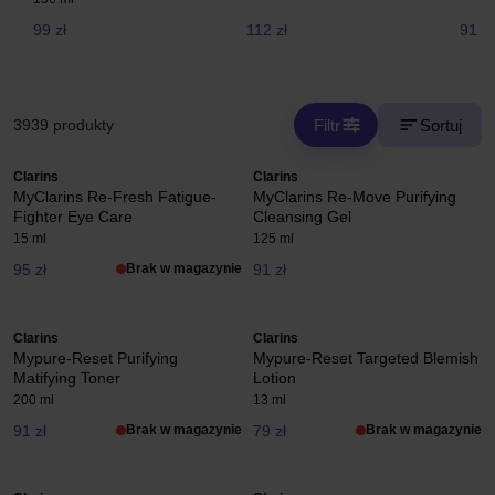
99 zł
112 zł
91 zł
Filtr
Sortuj
3939 produkty
Clarins
Clarins
MyClarins Re-Fresh Fatigue-
MyClarins Re-Move Purifying
Fighter Eye Care
Cleansing Gel
15 ml
125 ml
95 zł
Brak w magazynie
91 zł
Clarins
Clarins
Mypure-Reset Purifying
Mypure-Reset Targeted Blemish
Matifying Toner
Lotion
200 ml
13 ml
91 zł
Brak w magazynie
79 zł
Brak w magazynie