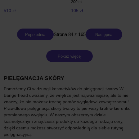
200 ml
510 zł
105 zł
Strona 84 z 165
Poprzednia
Następna
Pokaż więcej
PIELĘGNACJA SKÓRY
Pomożemy Ci w dżungli kosmetyków do pielęgnacji twarzy W
Bangerhead uważamy, że wnętrze jest najważniejsze, ale to nie
znaczy, że nie możesz trochę pomóc wyglądowi zewnętrznemu!
Prawidłowa pielęgnacja skóry twarzy to pierwszy krok w kierunku
promiennego wyglądu. W naszym obszernym dziale
kosmetycznym znajdziesz produkty do każdego rodzaju cery,
dzięki czemu możesz stworzyć odpowiednią dla siebie rutynę
pielęgnacyjną.