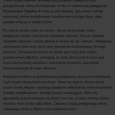
Tonik usuwa również wszelkie pozostałości makijażu oraz
przygotowuje skórę do kolejnego kroku w codziennej pielęgnacji.
Wskazówka! Mgiełka do twarzy jest idealna, gdy masz ochotę
wzmocnić skórę dodatkowym nawilżeniem w ciągu dnia, więc
zawsze miej ją w swojej torbie.
Po użyciu toniku czas na serum. Serum to produkt, który
pielęgnuje skórę i wzmacnia działanie kremów. Serum zawiera
składniki aktywne i wnika głębiej w skórę niż np. balsam. Następnie
użyj kremu pod oczy, który jest specjalnie dostosowany do tego
obszaru. Stosowanie kremu na dzień pod oczy jest często
powtarzanym błędem, pamiętaj, że tutaj skóra pod oczami jest
znacznie bardziej wrażliwa i potrzebuje produktu specjalnie
dostosowanego do tego obszaru.
Kolejnym krokiem w podstawowej pielęgnacji skóry jest nawilżanie,
czyli innymi słowy krem na dzień. Krem do twarzy chroni skórę
przed utratą wilgoci i wzmaga działanie składników, które wcześniej
zostały zaaplikowane. Istnieją kremy nawilżające, które są
specjalnie przystosowane na dzień i na noc, a także kremy, które
możesz mieć przez całą dobę. Zakończ swoją pielęgnację skóry,
nakładając krem z filtrem przeciwsłonecznym.