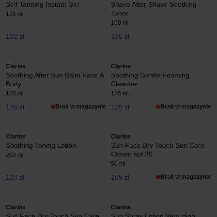
Self Tanning Instant Gel
Shave After Shave Soothing
Toner
125 ml
100 ml
132 zł
326 zł
Clarins
Clarins
Soothing After Sun Balm Face &
Soothing Gentle Foaming
Body
Cleanser
150 ml
125 ml
136 zł
Brak w magazynie
128 zł
Brak w magazynie
Clarins
Clarins
Soothing Toning Lotion
Sun Face Dry Touch Sun Care
Cream spf 30
200 ml
50 ml
128 zł
269 zł
Brak w magazynie
Clarins
Clarins
Sun Face Dry Touch Sun Care
Sun Spray Lotion Very High