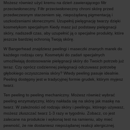
Możesz również użyć kremu na dzień zawierającego filtr
przeciwsłoneczny. Filtr przeciwsłoneczny chroni skórę przed
przedwczesnym starzeniem się, niepożądaną pigmentacją i
uszkodzeniami słonecznymi. Uzupełnij pielęgnację twarzy dzięki
kosmetykom specjalnym Kiedy masz już podstawy pielęgnacji
skóry, nadszedł czas, aby uzupełnić ją o specjalne produkty, które
jeszcze bardziej ochronią Twoją skórę.
W Bangerhead znajdziesz peelingi i maseczki znanych marek do
każdego rodzaju cery. Kosmetyki do zadań specjalnych
umożliwiają dostosowanie pielęgnacji skóry do Twoich potrzeb już
teraz. Czy oprócz codziennej pielęgnacji odczuwasz potrzebę
głębokiego oczyszczenia skóry? Wtedy peeling pasuje idealnie.
Peeling dostępny jest w tradycyjnej formie grudek, którym myjesz
twarz.
Ten peeling to peeling mechaniczny. Możesz również wybrać
peeling enzymatyczny, który nakłada się na skórę jak maskę na
twarz. W zależności od rodzaju skóry i peelingu, którego używasz,
możesz złuszczać twarz 1-3 razy w tygodniu. Zobacz, co jest
zalecane na produkcie i wykonaj test na ramieniu, aby mieć
pewność, że nie dostaniesz niepożądanej reakcji alergicznej.