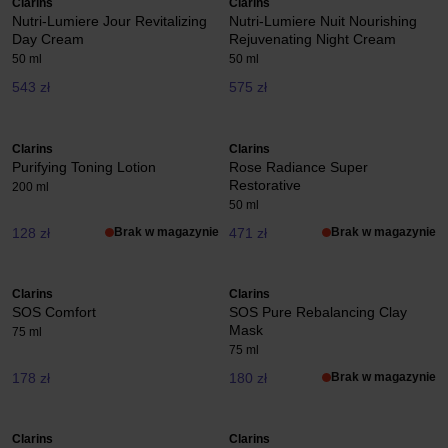
Clarins
Clarins
Nutri-Lumiere Jour Revitalizing
Nutri-Lumiere Nuit Nourishing
Day Cream
Rejuvenating Night Cream
50 ml
50 ml
543 zł
575 zł
Clarins
Clarins
Purifying Toning Lotion
Rose Radiance Super
Restorative
200 ml
50 ml
128 zł
Brak w magazynie
471 zł
Brak w magazynie
Clarins
Clarins
SOS Comfort
SOS Pure Rebalancing Clay
Mask
75 ml
75 ml
178 zł
180 zł
Brak w magazynie
Clarins
Clarins