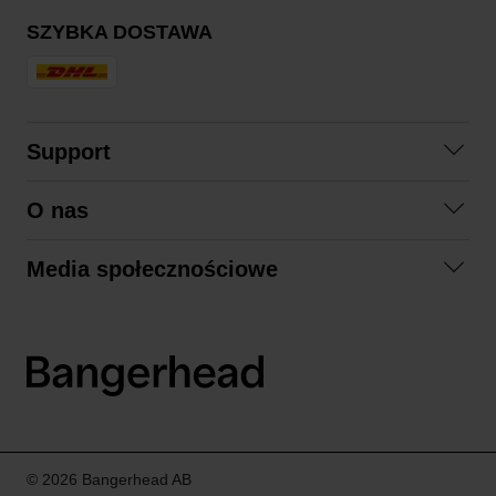
SZYBKA DOSTAWA
Support
Skontaktuj się z nami
O nas
Pytania i odpowiedzi
Współpraca
Regulamin zakupów
Media społecznościowe
Zrównoważony rozwój
Formy zwrotu
Facebook
Formy i czas dostawy
Polityka prywatności
Instagram
LinkedIn
© 2026 Bangerhead AB