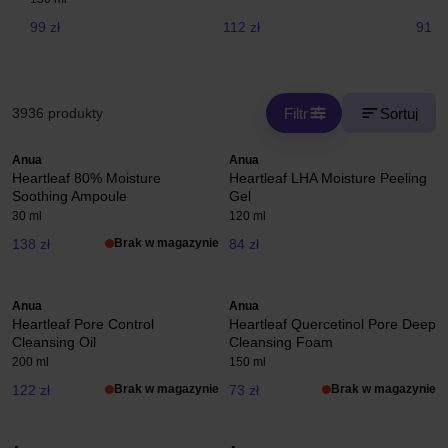
99 zł
112 zł
91 zł
Filtr
Sortuj
3936 produkty
Anua
Anua
Heartleaf 80% Moisture
Heartleaf LHA Moisture Peeling
Soothing Ampoule
Gel
30 ml
120 ml
138 zł
Brak w magazynie
84 zł
Anua
Anua
Heartleaf Pore Control
Heartleaf Quercetinol Pore Deep
Cleansing Oil
Cleansing Foam
200 ml
150 ml
122 zł
Brak w magazynie
73 zł
Brak w magazynie