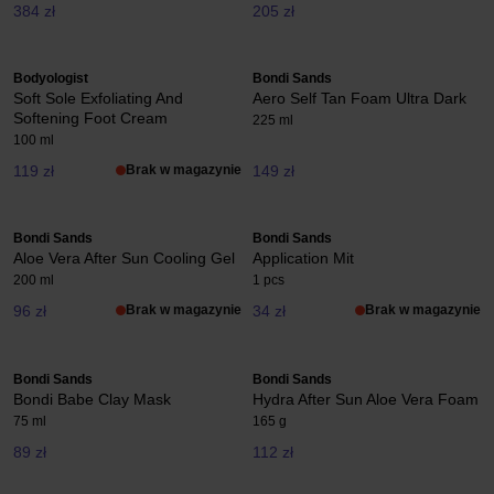
384 zł
205 zł
Bodyologist
Bondi Sands
Soft Sole Exfoliating And
Aero Self Tan Foam Ultra Dark
Softening Foot Cream
225 ml
100 ml
119 zł
Brak w magazynie
149 zł
Bondi Sands
Bondi Sands
Aloe Vera After Sun Cooling Gel
Application Mit
200 ml
1 pcs
96 zł
Brak w magazynie
34 zł
Brak w magazynie
Bondi Sands
Bondi Sands
Bondi Babe Clay Mask
Hydra After Sun Aloe Vera Foam
75 ml
165 g
89 zł
112 zł