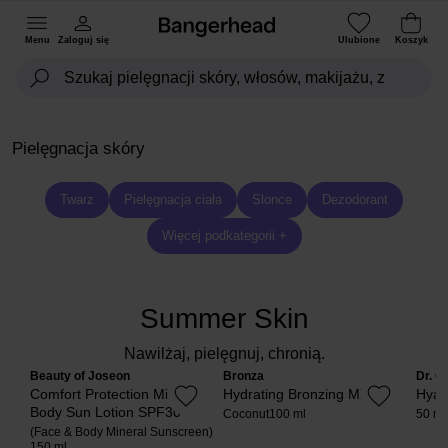
Menu
Zaloguj się
Ulubione
Koszyk
Pielęgnacja skóry
Twarz
Pielęgnacja ciała
Slonce
Dezodorant
Więcej podkategorii +
Summer Skin
Nawilżaj, pielęgnuj, chronią.
Beauty of Joseon
Bronza
Dr. C
Comfort Protection Mineral
Hydrating Bronzing Mist
Hyal
Body Sun Lotion SPF30
Coconut
100 ml
50 ml
(Face & Body Mineral Sunscreen)
150 ml