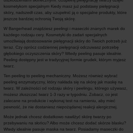
uszkodzeniami słonecznymi. Uzupełnij pielęgnację twarzy dzięki
kosmetykom specjalnym Kiedy masz już podstawy pielęgnacji
skóry, nadszedł czas, aby uzupełnić ją o specjalne produkty, które
jeszcze bardziej ochronią Twoją skórę.
W Bangerhead znajdziesz peelingi i maseczki znanych marek do
każdego rodzaju cery. Kosmetyki do zadań specjalnych
umożliwiają dostosowanie pielęgnacji skóry do Twoich potrzeb już
teraz. Czy oprócz codziennej pielęgnacji odczuwasz potrzebę
głębokiego oczyszczenia skóry? Wtedy peeling pasuje idealnie.
Peeling dostępny jest w tradycyjnej formie grudek, którym myjesz
twarz.
Ten peeling to peeling mechaniczny. Możesz również wybrać
peeling enzymatyczny, który nakłada się na skórę jak maskę na
twarz. W zależności od rodzaju skóry i peelingu, którego używasz,
możesz złuszczać twarz 1-3 razy w tygodniu. Zobacz, co jest
zalecane na produkcie i wykonaj test na ramieniu, aby mieć
pewność, że nie dostaniesz niepożądanej reakcji alergicznej.
Może jednak chcesz dodatkowo nawilżyć skórę twarzy po
przebywaniu na słońcu? Albo może chcesz dodać skórze blasku?
Wtedy idealnie pasuje maska ​​na twarz. Posiadamy maseczki do