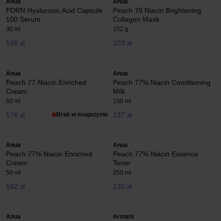
Anua
Anua
PDRN Hyaluronic Acid Capsule
Peach 70 Niacin Brightening
100 Serum
Collagen Mask
30 ml
152 g
166 zł
103 zł
Anua
Anua
Peach 77 Niacin Enriched
Peach 77% Niacin Conditioning
Cream
Milk
50 ml
150 ml
176 zł
Brak w magazynie
127 zł
Anua
Anua
Peach 77% Niacin Enriched
Peach 77% Niacin Essence
Cream
Toner
50 ml
250 ml
162 zł
120 zł
Anua
Armani