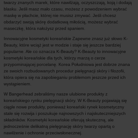
twarzy znanych marek, które nawilżają, oczyszczają, koją i dodają
blasku. Jeśli masz mało czasu, możesz z powodzeniem wybrać
maskę w płachcie, której nie musisz zmywać. Jeśli chcesz
obdarzyć swoją skórę dodatkową miłością, możesz wybrać
maseczkę, która nałożysz przed spaniem.
Innowacyjne kosmetyki koreańskie Zapewne znasz już słowo K-
Beauty, które wciąż jest w modzie i staje się jeszcze bardziej
popularne. Ale co oznacza K-Beauty? K-Beauty to innowacyjne
kosmetyki koreańskie dla tych, którzy marzą o cerze
przypominającej porcelanę. Korea Południowa jest dobrze znana
ze swoich rozbudowanych procedur pielęgnacji skóry i filozofii,
która opiera się na zapobieganiu problemom jeszcze przed ich
wystąpieniem.
W Bangerhead zebraliśmy nasze ulubione produkty z
koreańskiego rynku pielęgnacji skóry. W K-Beauty pojawiają się
ciągle nowe produkty, ponieważ koreański rynek kosmetyczny
stale się rozwija i poszukuje najnowszych i najskuteczniejszych
składników. Kosmetyki koreańskie oferują skuteczną, ale
jednocześnie delikatną pielęgnację skóry twarzy opartą o
nawilżenie i ochronie przeciwsłonecznej.