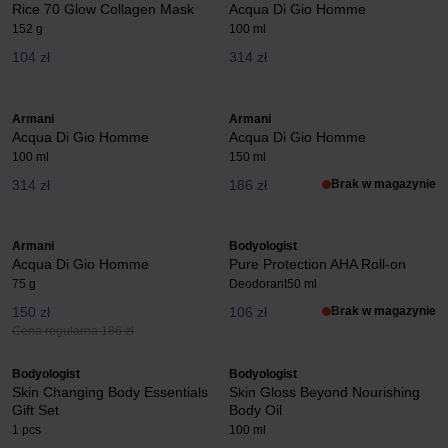
Rice 70 Glow Collagen Mask
Acqua Di Gio Homme
152 g
100 ml
104 zł
314 zł
Armani
Armani
Acqua Di Gio Homme
Acqua Di Gio Homme
100 ml
150 ml
314 zł
186 zł
Brak w magazynie
Armani
Bodyologist
Acqua Di Gio Homme
Pure Protection AHA Roll-on
75 g
Deodorant
50 ml
150 zł
106 zł
Brak w magazynie
Cena regularna 186 zł
Bodyologist
Bodyologist
Skin Changing Body Essentials
Skin Gloss Beyond Nourishing
Gift Set
Body Oil
1 pcs
100 ml