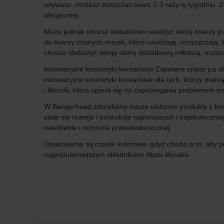
używasz, możesz złuszczać twarz 1-3 razy w tygodniu. Zo
alergicznej.
Może jednak chcesz dodatkowo nawilżyć skórę twarzy po
do twarzy znanych marek, które nawilżają, oczyszczają,
chcesz obdarzyć swoją skórę dodatkową miłością, może
Innowacyjne kosmetyki koreańskie Zapewne znasz już słow
innowacyjne kosmetyki koreańskie dla tych, którzy marz
i filozofii, która opiera się na zapobieganiu problemom j
W Bangerhead zebraliśmy nasze ulubione produkty z kore
stale się rozwija i poszukuje najnowszych i najskuteczni
nawilżenie i ochronie przeciwsłonecznej.
Opakowania są często kolorowe, gdyż chodzi o to, aby p
najpopularniejszym składnikiem śluzu ślimaka.