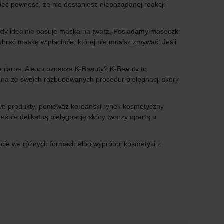
ieć pewność, że nie dostaniesz niepożądanej reakcji
y idealnie pasuje maska ​​na twarz. Posiadamy maseczki
brać maskę w płachcie, której nie musisz zmywać. Jeśli
opularne. Ale co oznacza K-Beauty? K-Beauty to
nana ze swoich rozbudowanych procedur pielęgnacji skóry
owe produkty, ponieważ koreański rynek kosmetyczny
ześnie delikatną pielęgnację skóry twarzy opartą o
hcie we różnych formach albo wypróbuj kosmetyki z