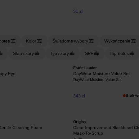
91 zł
notes
Kolor
Świadome wybory
Wykończenie
Stan skóry
Typ skóry
SPF
Top notes
Estée Lauder
rapy Eye
DayWear Moisture Value Set
DayWear Moisture Value Set
343 zł
Brak w
Origins
Gentle Cleasing Foam
Clear Improvement Blackhead Cl
Mask-To-Scrub