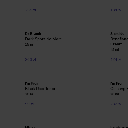
254 zł
134 zł
Dr Brandt
Shiseido
Dark Spots No More
Benefian
Cream
15 ml
15 ml
263 zł
424 zł
I'm From
I'm From
Black Rice Toner
Ginseng 
30 ml
30 ml
59 zł
232 zł
Mizon
haruharu 