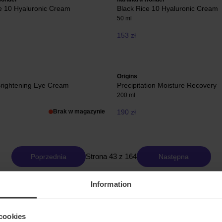
e 10 Hyaluronic Cream
Black Rice 10 Hyaluronic Cream
50 ml
153 zł
Origins
Brightening Eye Cream
Precipitation Moisture Recovery
200 ml
Brak w magazynie
190 zł
Strona 43 z 164
Poprzednia
Następna
Information
Pokaż więcej
cookies