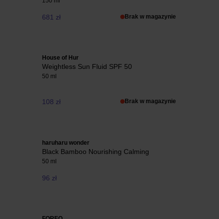
150 ml
681 zł
Brak w magazynie
House of Hur
Weightless Sun Fluid SPF 50
50 ml
108 zł
Brak w magazynie
haruharu wonder
Black Bamboo Nourishing Calming
50 ml
96 zł
FOREO