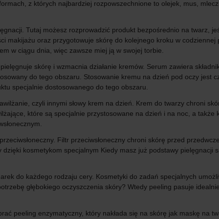
ormach, z których najbardziej rozpowszechnione to olejek, mus, mleczko
elęgnacji. Tutaj możesz rozprowadzić produkt bezpośrednio na twarz, je
i makijażu oraz przygotowuje skórę do kolejnego kroku w codziennej p
 w ciągu dnia, więc zawsze miej ją w swojej torbie.
 pielęgnuje skórę i wzmacnia działanie kremów. Serum zawiera składniki
ostosowany do tego obszaru. Stosowanie kremu na dzień pod oczy jest c
duktu specjalnie dostosowanego do tego obszaru.
wilżanie, czyli innymi słowy krem na dzień. Krem do twarzy chroni skór
wilżające, które są specjalnie przystosowane na dzień i na noc, a takż
ciwsłonecznym.
 przeciwsłoneczny. Filtr przeciwsłoneczny chroni skórę przed przedwc
 dzięki kosmetykom specjalnym Kiedy masz już podstawy pielęgnacji sk
rek do każdego rodzaju cery. Kosmetyki do zadań specjalnych umożliw
potrzebę głębokiego oczyszczenia skóry? Wtedy peeling pasuje idealnie.
ać peeling enzymatyczny, który nakłada się na skórę jak maskę na twa