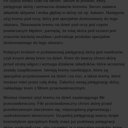
Po użyciu toniku czas na serum. Serum to produkt, który
pielęgnuje skórę i wzmacnia działanie kremów. Serum zawiera
składniki aktywne i wnika głębiej w skórę niż np. balsam. Następnie
użyj kremu pod oczy, który jest specjalnie dostosowany do tego
obszaru. Stosowanie kremu na dzień pod oczy jest często
powtarzanym błędem, pamiętaj, że tutaj skóra pod oczami jest
znacznie bardziej wrażliwa i potrzebuje produktu specjalnie
dostosowanego do tego obszaru.
Kolejnym krokiem w podstawowej pielęgnacji skóry jest nawilżanie,
czyli innymi słowy krem na dzień. Krem do twarzy chroni skórę
przed utratą wilgoci i wzmaga działanie składników, które wcześniej
zostały zaaplikowane. Istnieją kremy nawilżające, które są
specjalnie przystosowane na dzień i na noc, a także kremy, które
możesz mieć przez całą dobę. Zakończ swoją pielęgnację skóry,
nakładając krem z filtrem przeciwsłonecznym.
Możesz również użyć kremu na dzień zawierającego filtr
przeciwsłoneczny. Filtr przeciwsłoneczny chroni skórę przed
przedwczesnym starzeniem się, niepożądaną pigmentacją i
uszkodzeniami słonecznymi. Uzupełnij pielęgnację twarzy dzięki
kosmetykom specjalnym Kiedy masz już podstawy pielęgnacji
skóry, nadszedł czas, aby uzupełnić ją o specjalne produkty, które