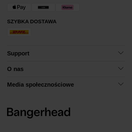
SZYBKA DOSTAWA
Support
Skontaktuj się z nami
O nas
Pytania i odpowiedzi
Współpraca
Regulamin zakupów
Media społecznościowe
Zrównoważony rozwój
Formy zwrotu
Facebook
Formy i czas dostawy
Polityka prywatności
Instagram
LinkedIn