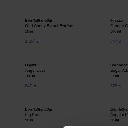
BornToStandOut
Fugazzi
Oud Candy Extrait Extrême
Orange C
50 ml
100 ml
1 267 zł
947 zł
Fugazzi
BornToSta
Angel Dust
Sugar Add
100 ml
15 ml
647 zł
378 zł
BornToStandOut
BornToSta
Fig Porn
Angel´s 
50 ml
50 ml