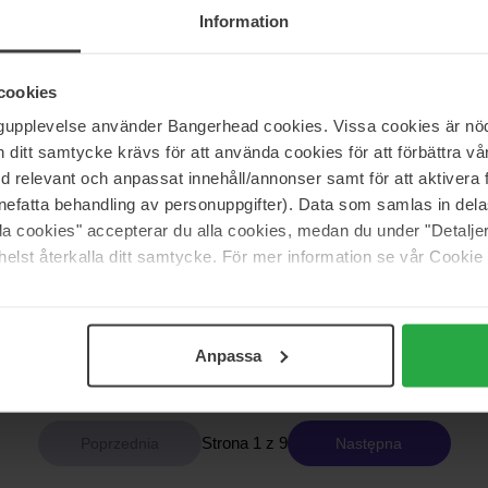
866 zł
Brak w
Information
cookies
ndOut
BornToStandOut
a
Mary-Jane
ngupplevelse använder Bangerhead cookies. Vissa cookies är nöd
50 ml
itt samtycke krävs för att använda cookies för att förbättra vår
med relevant och anpassat innehåll/annonser samt för att aktiver
866 zł
nefatta behandling av personuppgifter). Data som samlas in del
alla cookies" accepterar du alla cookies, medan du under "Detal
elst återkalla ditt samtycke. För mer information se vår Cookie
ndOut
INITIO Parfums Privés
Narcotic Delight
50 ml
978 zł
Anpassa
Strona 1 z 9
Następna