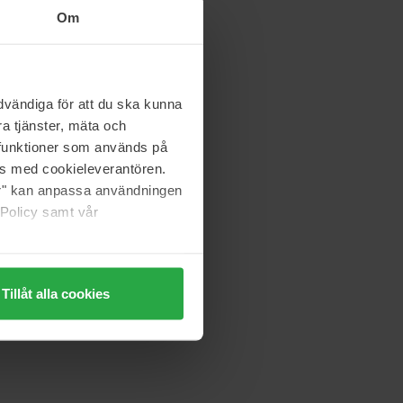
 magazynie
378 zł
Om
BornToStandOut
Naked Laundry
vändiga för att du ska kunna
50 ml
a tjänster, mäta och
a funktioner som används på
866 zł
as med cookieleverantören.
jer" kan anpassa användningen
 Policy samt vår
Fugazzi
Goudh
100 ml
947 zł
Tillåt alla cookies