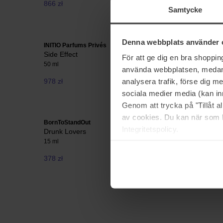
866 zł
866 zł
Samtycke
Denna webbplats använder 
INITIO Parfums Privés
BornToSta
Side Effect
Nanatopi
För att ge dig en bra shoppi
50 ml
50 ml
använda webbplatsen, medan d
analysera trafik, förse dig 
978 zł
866 zł
sociala medier media (kan in
Genom att trycka på "Tillåt 
av cookies. Du kan när som h
BornToStandOut
BornToSta
Integritetspolicy.
Drunk Lovers
L'aminal
15 ml
50 ml
378 zł
Brak w magazynie
866 zł