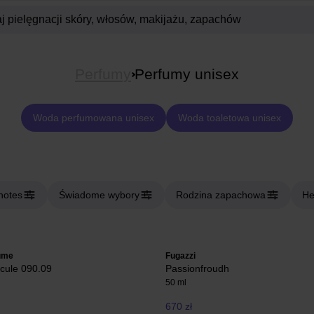
Perfumy
Perfumy unisex
Woda perfumowana unisex
Woda toaletowa unisex
notes
Świadome wybory
Rodzina zapachowa
He
ume
Fugazzi
cule 090.09
Passionfroudh
50 ml
670 zł