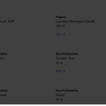
Fugazzi
rush XDP
Laundry Detergent Goudh
500 ml
201 zł
ndOut
BornToStandOut
ict
Smokin' Gun
50 ml
866 zł
ndOut
BornToStandOut
Power
DGAF
50 ml