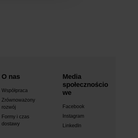
O nas
Media
społecznościo
Współpraca
we
Zrównoważony
Facebook
rozwój
Instagram
Formy i czas
dostawy
LinkedIn