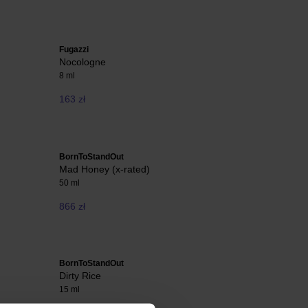
Fugazzi
Nocologne
8 ml
163 zł
BornToStandOut
Mad Honey (x-rated)
50 ml
866 zł
BornToStandOut
Dirty Rice
15 ml