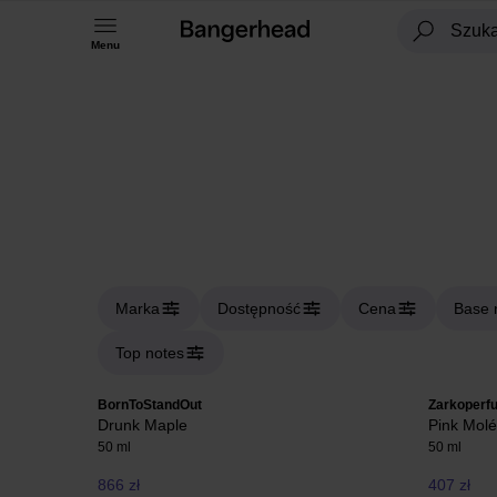
Menu
Marka
Dostępność
Cena
Base 
Top notes
BornToStandOut
Zarkoperf
Drunk Maple
Pink Molé
50 ml
50 ml
866 zł
407 zł