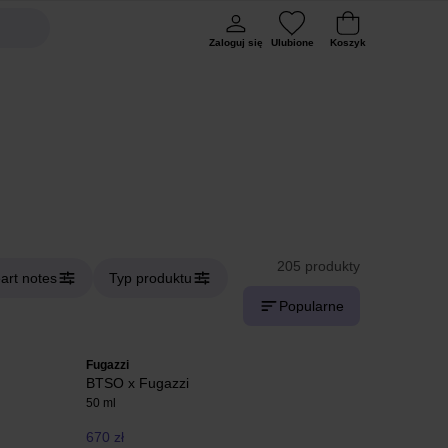
Zaloguj się
Ulubione
Koszyk
205 produkty
art notes
Typ produktu
Popularne
Fugazzi
BTSO x Fugazzi
50 ml
670 zł