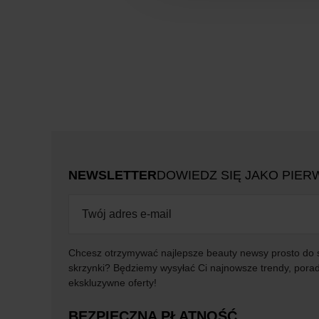
NEWSLETTER
DOWIEDZ SIĘ JAKO PIER
Chcesz otrzymywać najlepsze beauty newsy prosto do 
skrzynki? Będziemy wysyłać Ci najnowsze trendy, porad
ekskluzywne oferty!
BEZPIECZNA PŁATNOŚĆ