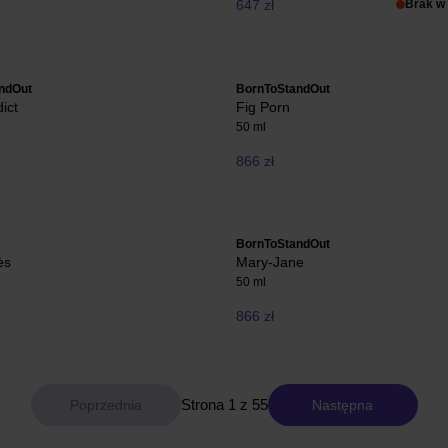
647 zł
Brak w
ndOut
BornToStandOut
ict
Fig Porn
50 ml
866 zł
BornToStandOut
ès
Mary-Jane
50 ml
866 zł
Strona 1 z 55
Następna