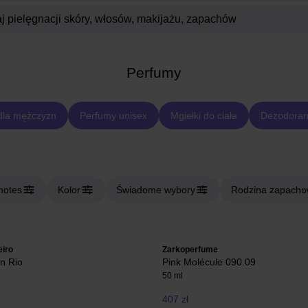
Perfumy
dla mężczyzn
Perfumy unisex
Mgiełki do ciała
Dezodoran
notes
Kolor
Świadome wybory
Rodzina zapach
eiro
Zarkoperfume
n Rio
Pink Molécule 090.09
50 ml
407 zł