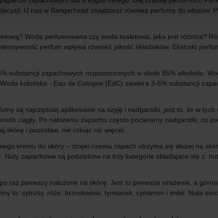
 papierze zapachowym lub u kogoś innego. Daj szansę perfumom! Perf
 decyzji. U nas w Bangerhead znajdziesz również perfumy do włosów. Pr
etową? Woda perfumowana czy woda toaletowa, jaka jest różnica? Różn
 intensywność perfum wpływa również jakość składników. Ekstrakt perfum 
 substancji zapachowych rozpuszczonych w około 85% alkoholu. Woda 
 Woda kolońska - Eau de Cologne (EdC) zawiera 3-5% substancji zapa
my są najczęściej aplikowane na szyję i nadgarstki, jest to, że w ty
posób ciągły. Po nałożeniu zapachu często pocieramy nadgarstki, co po
 skórę i pozostaw, nie robiąc nic więcej.
o kremu do skóry – dzięki czemu zapach utrzyma się dłużej na skórze
 Nuty zapachowe są podzielone na trzy kategorie składające się z: nuty
po raz pierwszy nałożone na skórę. Jest to pierwsze wrażenie, a górna 
iny to: cytrusy, róże, brzoskwinia, tymianek, cynamon i imbir. Nuta se