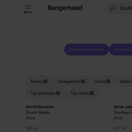
Menu
Perfumy dla kobiet
Perfumy 
Marka
Dostępność
Cena
Base 
Typ produktu
Top notes
BornToStandOut
Sol de Jan
Drunk Maple
Sundays i
50 ml
90 ml
866 zł
127 zł