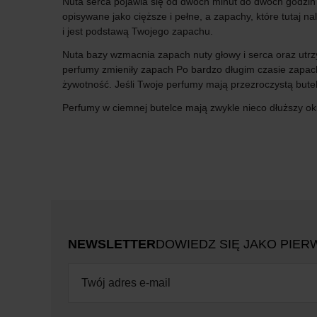
Nuta serca pojawia się od dwóch minut do dwóch godzin 
opisywane jako cięższe i pełne, a zapachy, które tutaj na
i jest podstawą Twojego zapachu.
Nuta bazy wzmacnia zapach nuty głowy i serca oraz utrzy
perfumy zmieniły zapach Po bardzo długim czasie zapa
żywotność. Jeśli Twoje perfumy mają przezroczystą butel
Perfumy w ciemnej butelce mają zwykle nieco dłuższy okr
NEWSLETTER
DOWIEDZ SIĘ JAKO PIER