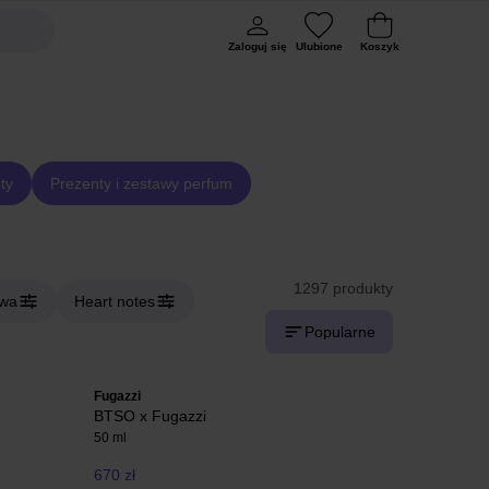
Zaloguj się
Ulubione
Koszyk
ty
Prezenty i zestawy perfum
1297 produkty
owa
Heart notes
Popularne
Fugazzi
BTSO x Fugazzi
50 ml
670 zł