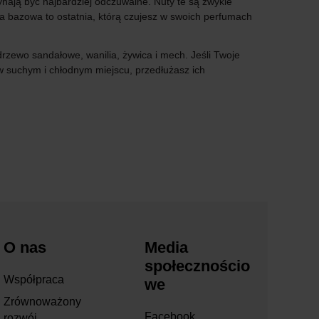
nają być najbardziej odczuwalne. Nuty te są zwykle
Nuta bazowa to ostatnia, którą czujesz w swoich perfumach
rzewo sandałowe, wanilia, żywica i mech. Jeśli Twoje
 suchym i chłodnym miejscu, przedłużasz ich
O nas
Media
społecznościo
Współpraca
we
Zrównoważony
Facebook
rozwój