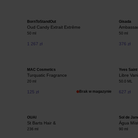
BornToStandOut
Gisada
Oud Candy Extrait Extrême
Ambassa
50 ml
50 ml
1 267 zł
376 zł
MAC Cosmetics
Yves Saint
Turquatic Fragrance
Libre Van
20 ml
50.0 ML
125 zł
Brak w magazynie
627 zł
OUAI
Sol de Jan
St Barts Hair &
Água Míst
236 ml
90 ml