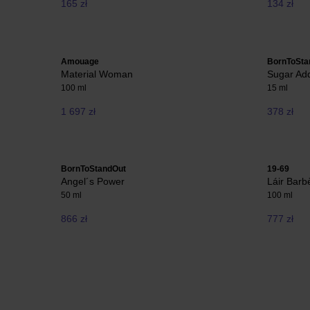
165 zł
134 zł
Amouage
BornToSta
Material Woman
Sugar Add
100 ml
15 ml
1 697 zł
378 zł
BornToStandOut
19-69
Angel´s Power
Láir Barb
50 ml
100 ml
866 zł
777 zł