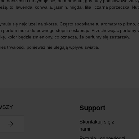
po nałożeniu i utrzymuje się, do momentu, gdy nuty podstawowe zaczy
leżą, to: lawenda, konwalia, jaśmin, migdał, lilia i czarna porzeczka. 
muje się najdłużej na skórze. Często spotykane tu aromaty to piżmo, d
ch perfum może do pewnego stopnia osłabnąć. Przechowując perfumy w
kę, kolor będzie zmieniony, co oznacza, że perfumy się zestarzały.
es trwałości, ponieważ nie ulegają wpływu światła.
WSZY
Support
Skontaktuj się z
nami
Pytania i odpowiedzi