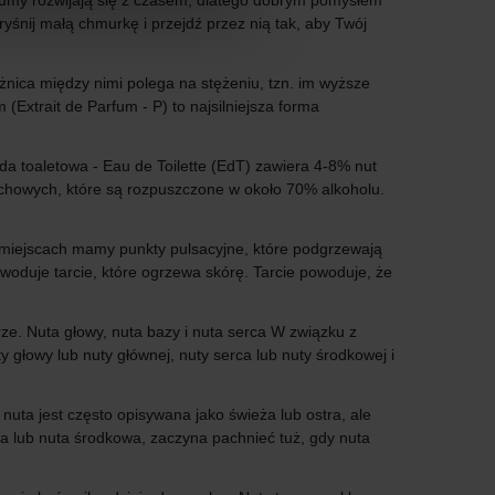
umy rozwijają się z czasem, dlatego dobrym pomysłem
yśnij małą chmurkę i przejdź przez nią tak, aby Twój
ica między nimi polega na stężeniu, tzn. im wyższe
(Extrait de Parfum - P) to najsilniejsza forma
toaletowa - Eau de Toilette (EdT) zawiera 4-8% nut
chowych, które są rozpuszczone w około 70% alkoholu.
ch miejscach mamy punkty pulsacyjne, które podgrzewają
woduje tarcie, które ogrzewa skórę. Tarcie powoduje, że
. Nuta głowy, nuta bazy i nuta serca W związku z
 głowy lub nuty głównej, nuty serca lub nuty środkowej i
nuta jest często opisywana jako świeża lub ostra, ale
rca lub nuta środkowa, zaczyna pachnieć tuż, gdy nuta