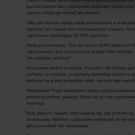
Zapach reaguje na pH skóry i może inaczej pachnieć na
jest odczekanie kilku minut przed podjęciem ostatecznej
zapach odbijał się również we włosach.
Jaka jest różnica między wodą perfumowaną a wodą toal
stężenie, tym zapach jest intensywniejszy i trwalszy. Na
zapachowa zawierająca 15-30% zapachów.
Woda perfumowana - Eau de Parfum (EdP) zawiera 8-15%
zapachowych i jest rozpuszczona w około 80% alkoholu.
Jak nakładać perfumy?
Stosowanie perfum to sztuka. Powodem, dla którego perfu
perfumy, co oznacza, że ​​perfumy wydzielają zapach w s
perfumy tracą swój prawdziwy efekt, zamiast tego spryskaj
Wskazówka! Przed nałożeniem perfum użyj bezzapachoweg
produkcją perfum, zapachy dzielą się na nuty zapachowe.
nuty bazy.
Nuta głowy to zapach, który uwalnia się, gdy perfumy są 
krótkotrwała. Niektóre z zapachów należących do tej rodz
górna przestaje być odczuwalna.