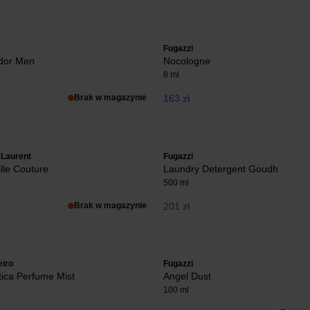
Fugazzi
dor Men
Nocologne
8 ml
Brak w magazynie
163 zł
 Laurent
Fugazzi
ille Couture
Laundry Detergent Goudh
500 ml
Brak w magazynie
201 zł
eiro
Fugazzi
ica Perfume Mist
Angel Dust
100 ml