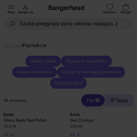
Menu
Zaloguj się
Ulubione
Koszyk
Makijaż
Paznokcie
Lakiery żelowe
Zmywacze do paznokci
Lakiery do paznokci
Kuracje wzmacniająca paznokcie
Bazy pod lakier
Filtr
Sortuj
96 produkty
Essie
Essie
Glass Nails Nail Polish
Gel Couture
13,5 ml
13,5 ml
57 zł
65 zł