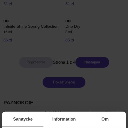
61 zł
31 zł
OPI
OPI
Infinite Shine Spring Collection
Drip Dry
15 ml
8 ml
86 zł
85 zł
Strona 1 z 4
Następna
Pokaż więcej
PAZNOKCIE
To szczegóły tworzą całość W Bangerhead uważamy, że to
szczegóły tworzą całość. Zadbaj i dopieść swoje paznokcie, a to
Samtycke
Information
Om
zdziała cuda w Twoim wyglądzie. W tej kategorii znajdziesz