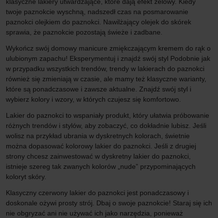
klasyczne lakiery utwardzające, które dają efekt żelowy. Kiedy
twoje paznokcie wyschną, nadszedł czas na posmarowanie
paznokci olejkiem do paznokci. Nawilżający olejek do skórek
sprawia, że ​​paznokcie pozostają świeże i zadbane.
Wykończ swój domowy manicure zmiękczającym kremem do rąk o
ulubionym zapachu! Eksperymentuj i znajdź swój styl Podobnie jak
w przypadku wszystkich trendów, trendy w lakierach do paznokci
również się zmieniają w czasie, ale mamy też klasyczne warianty,
które są ponadczasowe i zawsze aktualne. Znajdź swój styl i
wybierz kolory i wzory, w których czujesz się komfortowo.
Lakier do paznokci to wspaniały produkt, który ułatwia próbowanie
różnych trendów i stylów, aby zobaczyć, co dokładnie lubisz. Jeśli
wolisz na przykład ubrania w dyskretnych kolorach, świetnie
można dopasować kolorowy lakier do paznokci. Jeśli z drugiej
strony chcesz zainwestować w dyskretny lakier do paznokci,
istnieje szereg tak zwanych kolorów „nude” przypominających
koloryt skóry.
Klasyczny czerwony lakier do paznokci jest ponadczasowy i
doskonale ożywi prosty strój. Dbaj o swoje paznokcie! Staraj się ich
nie obgryzać ani nie używać ich jako narzędzia, ponieważ