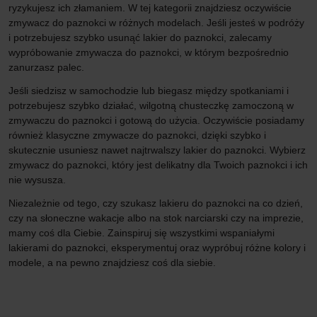
ryzykujesz ich złamaniem. W tej kategorii znajdziesz oczywiście
zmywacz do paznokci w różnych modelach. Jeśli jesteś w podróży
i potrzebujesz szybko usunąć lakier do paznokci, zalecamy
wypróbowanie zmywacza do paznokci, w którym bezpośrednio
zanurzasz palec.
Jeśli siedzisz w samochodzie lub biegasz między spotkaniami i
potrzebujesz szybko działać, wilgotną chusteczkę zamoczoną w
zmywaczu do paznokci i gotową do użycia. Oczywiście posiadamy
również klasyczne zmywacze do paznokci, dzięki szybko i
skutecznie usuniesz nawet najtrwalszy lakier do paznokci. Wybierz
zmywacz do paznokci, który jest delikatny dla Twoich paznokci i ich
nie wysusza.
Niezależnie od tego, czy szukasz lakieru do paznokci na co dzień,
czy na słoneczne wakacje albo na stok narciarski czy na imprezie,
mamy coś dla Ciebie. Zainspiruj się wszystkimi wspaniałymi
lakierami do paznokci, eksperymentuj oraz wypróbuj różne kolory i
modele, a na pewno znajdziesz coś dla siebie.