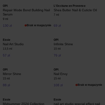
OPI
L'Occitane en Provence
Repair Mode Bond Building Nail
Shea Butter Nail & Cuticle Oil
Serum
7 ml
9 ml
130 zł
Brak w magazynie
69 zł
Essie
OPI
Nail Art Studio
Infinite Shine
13,5 ml
15 ml
57 zł
76 zł
OPI
OPI
Mirror Shine
Nail Envy
15 ml
15 ml
88 zł
108 zł
Brak w magazynie
Essie
Essie
Midsummer 2024 Collection
nail art studio special effect nail