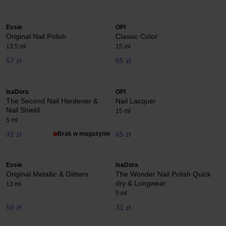
Essie
OPI
Original Nail Polish
Classic Color
13,5 ml
15 ml
57 zł
65 zł
IsaDora
OPI
The Second Nail Hardener &
Nail Lacquer
Nail Shield
15 ml
5 ml
31 zł
Brak w magazynie
65 zł
Essie
IsaDora
Original Metallic & Glitters
The Wonder Nail Polish Quick
dry & Longwear
13 ml
5 ml
58 zł
31 zł