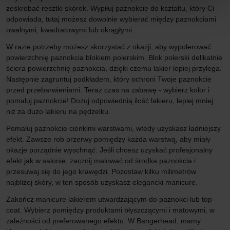
zeskrobać resztki skórek. Wypiłuj paznokcie do kształtu, który Ci
odpowiada, tutaj możesz dowolnie wybierać między paznokciami
owalnymi, kwadratowymi lub okrągłymi.
W razie potrzeby możesz skorzystać z okazji, aby wypolerować
powierzchnię paznokcia blokiem polerskim. Blok polerski delikatnie
ściera powierzchnię paznokcia, dzięki czemu lakier lepiej przylega.
Następnie zagruntuj podkładem, który ochroni Twoje paznokcie
przed przebarwieniami. Teraz czas na zabawę - wybierz kolor i
pomaluj paznokcie! Dozuj odpowiednią ilość lakieru, lepiej mniej
niż za dużo lakieru na pędzelku.
Pomaluj paznokcie cienkimi warstwami, wtedy uzyskasz ładniejszy
efekt. Zawsze rob przerwy pomiędzy każda warstwą, aby miały
okazje porządnie wyschnąć. Jeśli chcesz uzyskać profesjonalny
efekt jak w salonie, zacznij malować od środka paznokcia i
przesuwaj się do jego krawędzi. Pozostaw kilku milimetrów
najbliżej skóry, w ten sposób uzyskasz elegancki manicure.
Zakończ manicure lakierem utwardzającym do paznokci lub top
coat. Wybierz pomiędzy produktami błyszczącymi i matowymi, w
zależności od preferowanego efektu. W Bangerhead, mamy