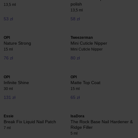
polish
13,5 ml
13,5 ml
53 zł
58 zł
OPI
Tweezerman
Nature Strong
Mini Cuticle Nipper
15 ml
Mini Cuticle Nipper
76 zł
80 zł
OPI
OPI
Infinite Shine
Matte Top Coat
30 ml
15 ml
131 zł
65 zł
Essie
IsaDora
Break Fix Liquid Nail Patch
The Rock Base Nail Hardener &
Ridge Filler
7 ml
5 ml