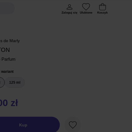
Zaloguj się
Ulubione
Koszyk
s de Marly
TON
e Parfum
 wariant
l
125 ml
00 zł
Kup
Ulubione