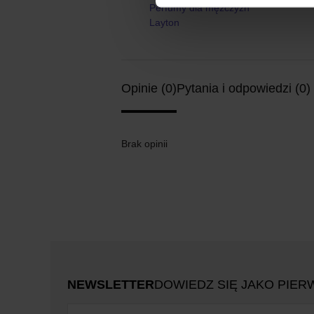
Perfumy dla mężczyzn
Layton
Opinie (0)
Pytania i odpowiedzi (0)
Brak opinii
NEWSLETTER
DOWIEDZ SIĘ JAKO PIER