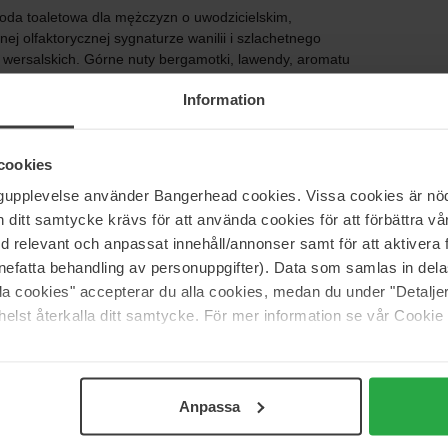
woda toaletowa dla mężczyzn o uwodzicielskim,
ej olfaktorycznej sygnaturze wanilii i szlachetnego
wersalskich. Górne nuty bergamotki, lawendy, aromatu
łek i geranium. Nuty bazy to pieprz, wanilia, kardamon,
Information
kowe. Ten niepowtarzalny zapach - pełen przypraw,
ia, że każdego dnia czujesz się jak w królewskim życiu.
wieżego zapachu.
cookies
ch o intensywnej sygnaturze zapachowej.
ngupplevelse använder Bangerhead cookies. Vissa cookies är nöd
itt samtycke krävs för att använda cookies för att förbättra vår
byś prowadził życie królewskie
med relevant och anpassat innehåll/annonser samt för att aktiver
o, fiołek, wanilię, kardamon i drzewo sandałowe
nefatta behandling av personuppgifter). Data som samlas in del
alla cookies" accepterar du alla cookies, medan du under "Detal
elst återkalla ditt samtycke. För mer information se vår Cookie
Anpassa