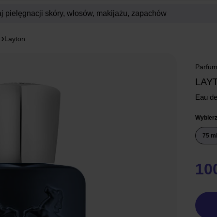
Layton
Parfum
LAY
Eau d
Wybierz
75 m
10