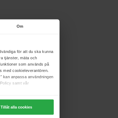
Om
vändiga för att du ska kunna
a tjänster, mäta och
a funktioner som används på
as med cookieleverantören.
jer" kan anpassa användningen
 Policy samt vår
Tillåt alla cookies