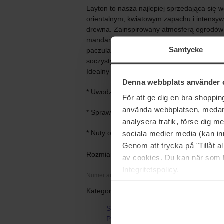
Layton to nasza najlepiej sprzedająca się 
orientalnym, kwiatowym zapachu i intensywn
drewna. Zainspirowany atmosferą ogrodów 
mandarynki i jabłka. Nuty serca: jaśmin, fio
Samtycke
paczula, drzewo sandałowe i drzewo gwaja
soczystych owoców i nut kwiatowych - spraw
Idealny dla osób szukających ciepłego i ś
Denna webbplats använder 
* Uwodzicielski, orientalny, kwiatowy zapa
För att ge dig en bra shoppi
använda webbplatsen, medan d
* Sprawia, że każdego dnia czujesz się, jak
analysera trafik, förse dig 
* Nuty obejmują bergamotkę, lawendę, jabłk
sociala medier media (kan in
Genom att trycka på "Tillåt 
Rozmiar: 75 ml
av cookies. Du kan när som h
Integritetspolicy.
Numer artykułu: 101191
Kategorie:
Strona główna
Perfumy