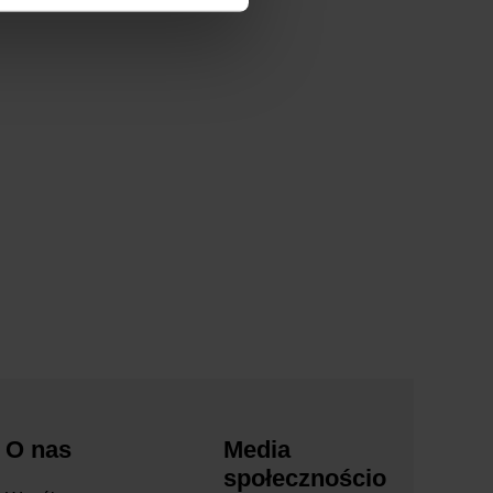
O nas
Media
społecznościo