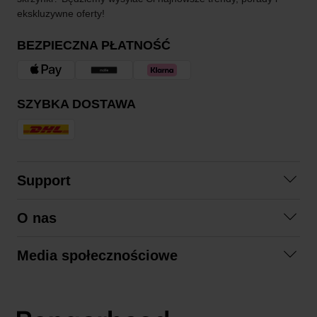
ekskluzywne oferty!
BEZPIECZNA PŁATNOŚĆ
SZYBKA DOSTAWA
Support
Skontaktuj się z nami
O nas
Pytania i odpowiedzi
Współpraca
Regulamin zakupów
Media społecznościowe
Zrównoważony rozwój
Formy zwrotu
Facebook
Formy i czas dostawy
Polityka prywatności
Instagram