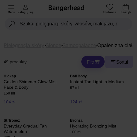
Menu
Zaloguj się
Ulubione
Koszyk
Pielęgnacja skóry
Slonce
Samoopalacze
Opalenizna ciała
Filtr
Sortuj
49 produkty
Hickap
Bali Body
Golden Shimmer Glow Mist
Instant Tan Light to Medium
Face & Body
97 ml
150 ml
104 zł
124 zł
St.Tropez
Bronza
Everyday Gradual Tan
Hydrating Bronzing Mist
Watermelon
100 ml