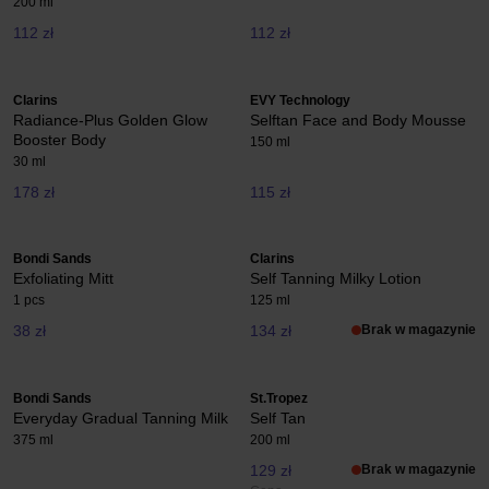
200 ml
112 zł
112 zł
Clarins
EVY Technology
Radiance-Plus Golden Glow
Selftan Face and Body Mousse
Booster Body
150 ml
30 ml
178 zł
115 zł
Bondi Sands
Clarins
Exfoliating Mitt
Self Tanning Milky Lotion
1 pcs
125 ml
38 zł
134 zł
Brak w magazynie
Bondi Sands
St.Tropez
Everyday Gradual Tanning Milk
Self Tan
375 ml
200 ml
129 zł
Brak w magazynie