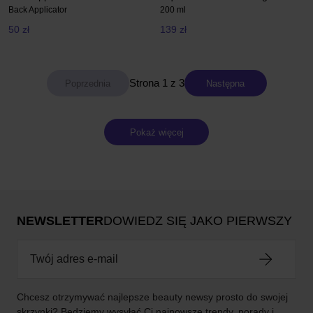
Back Applicator
200 ml
50 zł
139 zł
Strona 1 z 3
Następna
Pokaż więcej
NEWSLETTER
DOWIEDZ SIĘ JAKO PIERWSZY
Chcesz otrzymywać najlepsze beauty newsy prosto do swojej
skrzynki? Będziemy wysyłać Ci najnowsze trendy, porady i