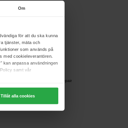
180 zł
Om
Maria Åkerberg
vändiga för att du ska kunna
Face Lotion Clearing
a tjänster, mäta och
100 ml
a funktioner som används på
134 zł
as med cookieleverantören.
jer" kan anpassa användningen
 Policy samt vår
FILORGA
UV Daily Advanced Repair
50 ml
Tillåt alla cookies
217 zł