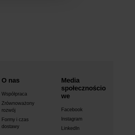
O nas
Media
społecznościo
Współpraca
we
Zrównoważony
Facebook
rozwój
Instagram
Formy i czas
dostawy
LinkedIn