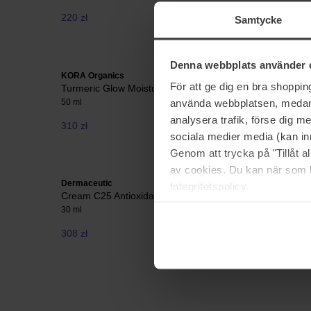
220 zł
451 zł
Samtycke
Denna webbplats använder 
KORA Organics
Dermaceut
För att ge dig en bra shoppi
Turmeric Glow Moisturizer
Hyal Ceut
använda webbplatsen, medan d
50 ml
40 ml
analysera trafik, förse dig 
310 zł
289 zł
sociala medier media (kan in
Genom att trycka på "Tillåt 
av cookies. Du kan när som h
Dermaceutic
Babor
Integritetspolicy.
Cream C25 Antioxidant Concentrate
DOC Coll
30 ml
50 ml
308 zł
596 zł