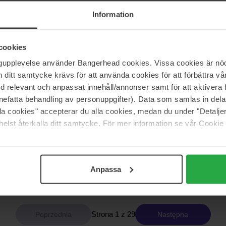
116 zł
Information
cookies
ic
Beauté Pacifique
ngupplevelse använder Bangerhead cookies. Vissa cookies är nöd
ic
Symphonique Night-Time
itt samtycke krävs för att använda cookies för att förbättra vår
50 ml
med relevant och anpassat innehåll/annonser samt för att aktiver
538 zł
nefatta behandling av personuppgifter). Data som samlas in del
alla cookies" accepterar du alla cookies, medan du under "Detal
elst återkalla ditt samtycke. För mer information se vår Cookie
Dr. Ceuracle
agen-Peptide Booster Cream
Cica Regen 70 Cream
50 g
Anpassa
147 zł
Strona 1 z 29
Następna