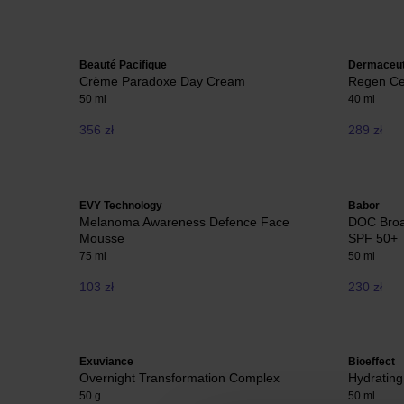
Beauté Pacifique
Dermaceut
Crème Paradoxe Day Cream
Regen Ce
50 ml
40 ml
356 zł
289 zł
EVY Technology
Babor
Melanoma Awareness Defence Face
DOC Broa
Mousse
SPF 50+
75 ml
50 ml
103 zł
230 zł
Exuviance
Bioeffect
Overnight Transformation Complex
Hydratin
50 g
50 ml