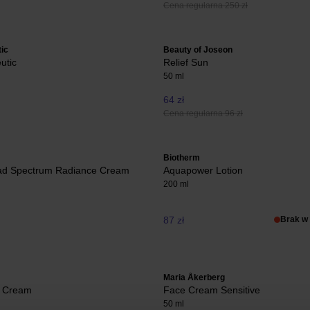
Cena regularna 250 zł
ic
Beauty of Joseon
utic
Relief Sun
50 ml
64 zł
Cena regularna 96 zł
Biotherm
d Spectrum Radiance Cream
Aquapower Lotion
200 ml
87 zł
Brak w
Maria Åkerberg
g Cream
Face Cream Sensitive
50 ml