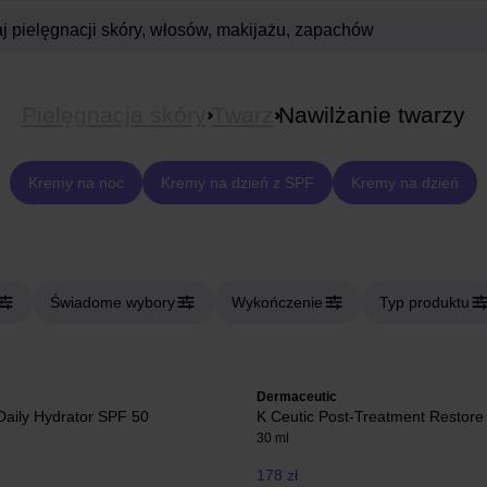
Pielęgnacja skóry
Twarz
Nawilżanie twarzy
Kremy na noc
Kremy na dzień z SPF
Kremy na dzień
Świadome wybory
Wykończenie
Typ produktu
Dermaceutic
aily Hydrator SPF 50
K Ceutic Post-Treatment Restore
30 ml
178 zł