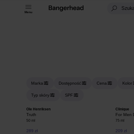
Menu
Marka
Dostępność
Cena
Kolor
Typ skóry
SPF
Ole Henriksen
Clinique
Truth
For Men D
50 ml
75 ml
289 zł
209 zł