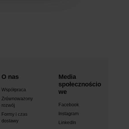
O nas
Media
społecznościo
Współpraca
we
Zrównoważony
Facebook
rozwój
Instagram
Formy i czas
dostawy
LinkedIn