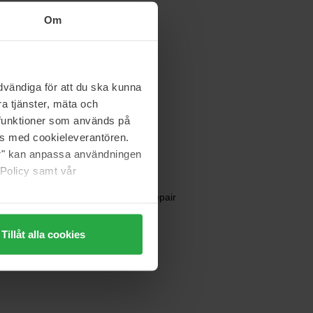
180 zł
Om
Maria Åkerberg
vändiga för att du ska kunna
Face Lotion Clearing
a tjänster, mäta och
100 ml
a funktioner som används på
134 zł
as med cookieleverantören.
jer" kan anpassa användningen
 Policy samt vår
FILORGA
UV Daily Advanced Repair
50 ml
Tillåt alla cookies
217 zł