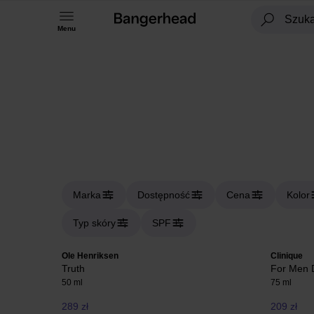
Menu
Marka
Dostępność
Cena
Kolor
Typ skóry
SPF
Ole Henriksen
Clinique
Truth
For Men D
50 ml
75 ml
289 zł
209 zł