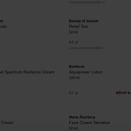
Cena regularna 250 zł
ic
Beauty of Joseon
utic
Relief Sun
50 ml
64 zł
Cena regularna 96 zł
Biotherm
d Spectrum Radiance Cream
Aquapower Lotion
200 ml
87 zł
Brak w
Maria Åkerberg
g Cream
Face Cream Sensitive
50 ml