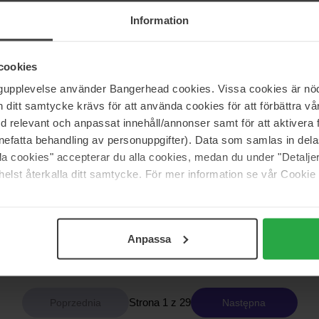
116 zł
Information
cookies
ic
Beauté Pacifique
ngupplevelse använder Bangerhead cookies. Vissa cookies är nöd
ic
Symphonique Night-Time
itt samtycke krävs för att använda cookies för att förbättra vår
50 ml
med relevant och anpassat innehåll/annonser samt för att aktiver
538 zł
nefatta behandling av personuppgifter). Data som samlas in del
alla cookies" accepterar du alla cookies, medan du under "Detal
elst återkalla ditt samtycke. För mer information se vår Cookie
Dr. Ceuracle
agen-Peptide Booster Cream
Cica Regen 70 Cream
50 g
Anpassa
147 zł
Strona 1 z 29
Następna