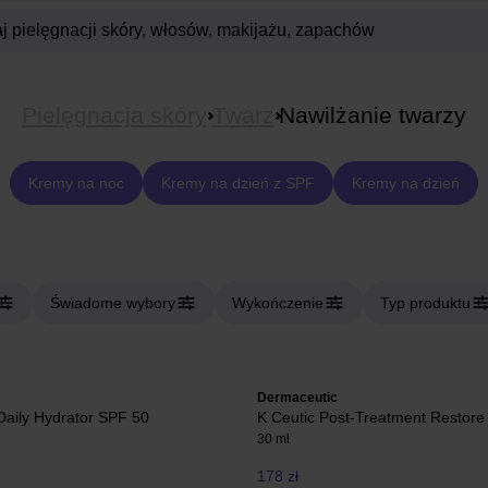
Pielęgnacja skóry
Twarz
Nawilżanie twarzy
Kremy na noc
Kremy na dzień z SPF
Kremy na dzień
Świadome wybory
Wykończenie
Typ produktu
Dermaceutic
aily Hydrator SPF 50
K Ceutic Post-Treatment Restore
30 ml
178 zł