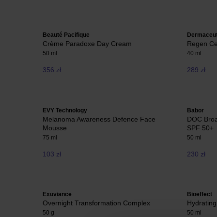
Beauté Pacifique
Dermaceut
Crème Paradoxe Day Cream
Regen Ce
50 ml
40 ml
356 zł
289 zł
EVY Technology
Babor
Melanoma Awareness Defence Face
DOC Broa
Mousse
SPF 50+
75 ml
50 ml
103 zł
230 zł
Exuviance
Bioeffect
Overnight Transformation Complex
Hydratin
50 g
50 ml