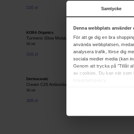
220 zł
451 zł
Samtycke
Denna webbplats använder 
KORA Organics
Dermaceut
För att ge dig en bra shoppi
Turmeric Glow Moisturizer
Hyal Ceut
använda webbplatsen, medan d
50 ml
40 ml
analysera trafik, förse dig 
310 zł
289 zł
sociala medier media (kan in
Genom att trycka på "Tillåt 
av cookies. Du kan när som h
Dermaceutic
Babor
Integritetspolicy.
Cream C25 Antioxidant Concentrate
DOC Coll
30 ml
50 ml
308 zł
596 zł