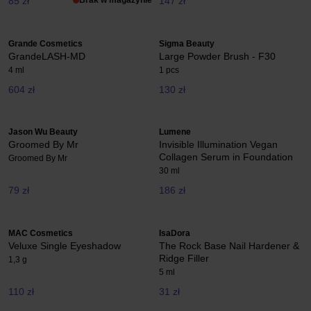
85 zł
Brak w magazynie
147 zł
Grande Cosmetics
Sigma Beauty
GrandeLASH-MD
Large Powder Brush - F30
4 ml
1 pcs
604 zł
130 zł
Jason Wu Beauty
Lumene
Groomed By Mr
Invisible Illumination Vegan
Collagen Serum in Foundation
Groomed By Mr
30 ml
79 zł
186 zł
MAC Cosmetics
IsaDora
Veluxe Single Eyeshadow
The Rock Base Nail Hardener &
Ridge Filler
1,3 g
5 ml
110 zł
31 zł