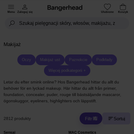
Menu
Zaloguj się
Ulubione
Koszyk
Makijaż
Oczy
Makijaż ust
Paznokcie
Podkłady
Więcej podkategorii +
Letar du efter smink online? Hos Bangerhead hittar du allt du
behöver för en lyckad makeup. Här hittar du allt från primer,
foundation, concealer, puder, rouge till bästsäljande mascaror,
ögonskuggor, eyeliners, highlighters och läppstift.
Filtr
Sortuj
2812 produkty
Sensai
MAC Cosmetics