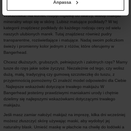
Anpassa
samt vår Integritetspolicy.
mineralnemu otrzymasz naturalną bazę, która jest lekka dla skóry.
Wskazówka! Na koniec rozpyl mgiełkę do twarzy, wtedy makijaż
mineralny wtopi się w skórę. Lubisz matujące podkłady? W tej
kategorii znajdziesz podkłady do każdego rodzaju cery od wielu
naszych ulubionych marek. Tutaj znajdziesz również pudry
transparentne, rozświetlające i matujące. Nadaj swoim policzkom
świeży i promienny kolor jednym z różów, które oferujemy w
Bangerhead.
Chcesz dłuższych, grubszych, pełniejszych i zalotnych rzęs? Mamy
tusze do rzęs jakie sobie życzysz. Niezależnie od tego, czy wolisz
dużą, małą, tradycyjną czy gumową szczoteczkę do tuszu, z
przyjemnością pomożemy Ci znaleźć model odpowiedni dla Ciebie
. Najlepsze wskazówki dotyczące trwałego makijażu W
Bangerhead jesteśmy prawdziwymi maniakami urody i chętnie
dzielimy się najlepszymi wskazówkami dotyczącymi trwałego
makijażu.
Jeśli masz zamiar nałożyć makijaż na imprezę, kilka dni wcześniej
możesz złuszczyć skórę używając maski, aby wydobyć jej
naturalny blask. Umieść maskę w płachcie na chwilę do lodówki a