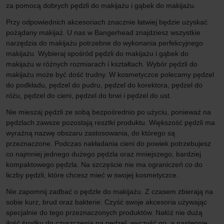
za pomocą dobrych pędzli do makijażu i gąbek do makijażu.
Przy odpowiednich akcesoriach znacznie łatwiej będzie uzyskać
pożądany makijaż. U nas w Bangerhead znajdziesz wszystkie
narzędzia do makijażu potrzebne do wykonania perfekcyjnego
makijażu. Wybieraj spośród pędzli do makijażu i gąbek do
makijażu w różnych rozmiarach i kształtach. Wybór pędzli do
makijażu może być dość trudny. W kosmetyczce polecamy pędzel
do podkładu, pędzel do pudru, pędzel do korektora, pędzel do
różu, pędzel do cieni, pędzel do brwi i pędzel do ust.
Nie mieszaj pędzli ze sobą bezpośrednio po użyciu, ponieważ na
pędzlach zawsze pozostają resztki produktu. Większość pędzli ma
wyraźną nazwę obszaru zastosowania, do którego są
przeznaczone. Podczas nakładania cieni do powiek potrzebujesz
co najmniej jednego dużego pędzla oraz mniejszego, bardziej
kompaktowego pędzla. Na szczęście nie ma ograniczeń co do
liczby pędzli, które chcesz mieć w swojej kosmetyczce.
Nie zapomnij zadbać o pędzle do makijażu. Z czasem zbierają na
sobie kurz, brud oraz bakterie. Czyść swoje akcesoria używając
specjalnie do tego przeznaczonych produktów. Nałóż nie dużą
ilość środku do czyszczenia na pędzel, wyczyść go, a następnie