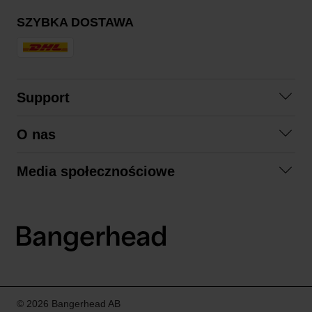
SZYBKA DOSTAWA
Support
Skontaktuj się z nami
O nas
Pytania i odpowiedzi
Współpraca
Regulamin zakupów
Media społecznościowe
Zrównoważony rozwój
Formy zwrotu
Facebook
Formy i czas dostawy
Polityka prywatności
Instagram
LinkedIn
© 2026 Bangerhead AB