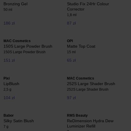
Bronzing Gel
Studio Fix 24Hr Colour
Corrector
50 ml
1,8 ml
186 zł
87 zł
MAC Cosmetics
OPI
150S Large Powder Brush
Matte Top Coat
150S Large Powder Brush
15 ml
151 zł
65 zł
Pixi
MAC Cosmetics
LipBlush
252S Large Shader Brush
2,5 g
252S Large Shader Brush
104 zł
97 zł
Babor
RMS Beauty
Silky Satin Blush
ReDimension Hydra Dew
Luminizer Refill
7 g