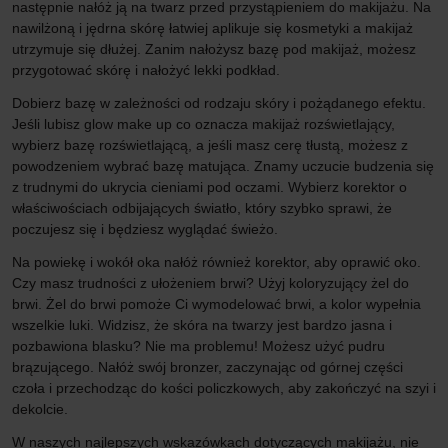
następnie nałóż ją na twarz przed przystąpieniem do makijażu. Na
nawilżoną i jędrna skórę łatwiej aplikuje się kosmetyki a makijaż
utrzymuje się dłużej. Zanim nałożysz bazę pod makijaż, możesz
przygotować skórę i nałożyć lekki podkład.
Dobierz bazę w zależności od rodzaju skóry i pożądanego efektu.
Jeśli lubisz glow make up co oznacza makijaż rozświetlający,
wybierz bazę rozświetlającą, a jeśli masz cerę tłustą, możesz z
powodzeniem wybrać bazę matująca. Znamy uczucie budzenia się
z trudnymi do ukrycia cieniami pod oczami. Wybierz korektor o
właściwościach odbijających światło, który szybko sprawi, że
poczujesz się i będziesz wyglądać świeżo.
Na powiekę i wokół oka nałóż również korektor, aby oprawić oko.
Czy masz trudności z ułożeniem brwi? Użyj koloryzujący żel do
brwi. Żel do brwi pomoże Ci wymodelować brwi, a kolor wypełnia
wszelkie luki. Widzisz, że skóra na twarzy jest bardzo jasna i
pozbawiona blasku? Nie ma problemu! Możesz użyć pudru
brązującego. Nałóż swój bronzer, zaczynając od górnej części
czoła i przechodząc do kości policzkowych, aby zakończyć na szyi i
dekolcie.
W naszych najlepszych wskazówkach dotyczących makijażu, nie