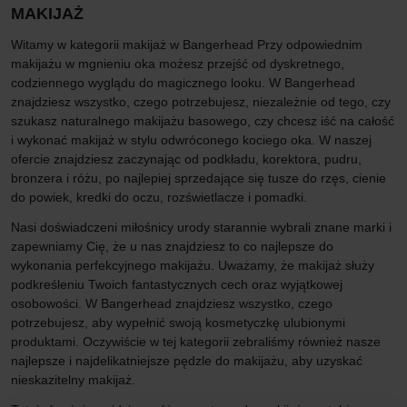
MAKIJAŻ
Witamy w kategorii makijaż w Bangerhead Przy odpowiednim
makijażu w mgnieniu oka możesz przejść od dyskretnego,
codziennego wyglądu do magicznego looku. W Bangerhead
znajdziesz wszystko, czego potrzebujesz, niezależnie od tego, czy
szukasz naturalnego makijażu basowego, czy chcesz iść na całość
i wykonać makijaż w stylu odwróconego kociego oka. W naszej
ofercie znajdziesz zaczynając od podkładu, korektora, pudru,
bronzera i różu, po najlepiej sprzedające się tusze do rzęs, cienie
do powiek, kredki do oczu, rozświetlacze i pomadki.
Nasi doświadczeni miłośnicy urody starannie wybrali znane marki i
zapewniamy Cię, że u nas znajdziesz to co najlepsze do
wykonania perfekcyjnego makijażu. Uważamy, że makijaż służy
podkreśleniu Twoich fantastycznych cech oraz wyjątkowej
osobowości. W Bangerhead znajdziesz wszystko, czego
potrzebujesz, aby wypełnić swoją kosmetyczkę ulubionymi
produktami. Oczywiście w tej kategorii zebraliśmy również nasze
najlepsze i najdelikatniejsze pędzle do makijażu, aby uzyskać
nieskazitelny makijaż.