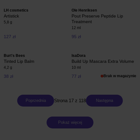
LH cosmetics
Ole Henriksen
Artistick
Pout Preserve Peptide Lip
Treatment
5,8 g
12 ml
127 zł
95 zł
Burt's Bees
IsaDora
Tinted Lip Balm
Build Up Mascara Extra Volume
4,2 g
10 ml
38 zł
77 zł
Brak w magazynie
Strona 17 z 118
Poprzednia
Następna
Pokaż więcej