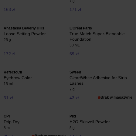
7 g
163 zł
171 zł
Anastasia Beverly Hills
L'Oréal Paris
Loose Setting Powder
True Match Super-Blendable
Foundation
25 g
30 ML
172 zł
69 zł
RefectoCil
Sweed
Eyebrow Color
Clear/White Adhesive for Strip
Lashes
15 ml
7 g
31 zł
43 zł
Brak w magazynie
OPI
Pixi
Drip Dry
H2O Skinveil Powder
8 ml
5 g