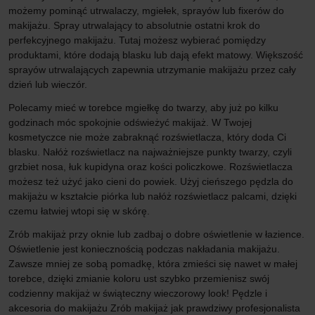
możemy pominąć utrwalaczy, mgiełek, sprayów lub fixerów do
makijażu. Spray utrwalający to absolutnie ostatni krok do
perfekcyjnego makijażu. Tutaj możesz wybierać pomiędzy
produktami, które dodają blasku lub dają efekt matowy. Większość
sprayów utrwalających zapewnia utrzymanie makijażu przez cały
dzień lub wieczór.
Polecamy mieć w torebce mgiełkę do twarzy, aby już po kilku
godzinach móc spokojnie odświeżyć makijaż. W Twojej
kosmetyczce nie może zabraknąć rozświetlacza, który doda Ci
blasku. Nałóż rozświetlacz na najważniejsze punkty twarzy, czyli
grzbiet nosa, łuk kupidyna oraz kości policzkowe. Rozświetlacza
możesz też użyć jako cieni do powiek. Użyj cieńszego pędzla do
makijażu w kształcie piórka lub nałóż rozświetlacz palcami, dzięki
czemu łatwiej wtopi się w skórę.
Zrób makijaż przy oknie lub zadbaj o dobre oświetlenie w łazience.
Oświetlenie jest koniecznością podczas nakładania makijażu.
Zawsze mniej ze sobą pomadkę, która zmieści się nawet w małej
torebce, dzięki zmianie koloru ust szybko przemienisz swój
codzienny makijaż w świąteczny wieczorowy look! Pędzle i
akcesoria do makijażu Zrób makijaż jak prawdziwy profesjonalista