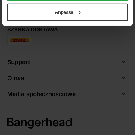
BEZPIECZNA PŁATNOŚĆ
ditt samtycke. För mer information se vår Cookie Policy
Anpassa
samt vår Integritetspolicy.
SZYBKA DOSTAWA
Support
Skontaktuj się z nami
O nas
Pytania i odpowiedzi
Współpraca
Regulamin zakupów
Media społecznościowe
Zrównoważony rozwój
Formy zwrotu
Facebook
Formy i czas dostawy
Polityka prywatności
Instagram
LinkedIn