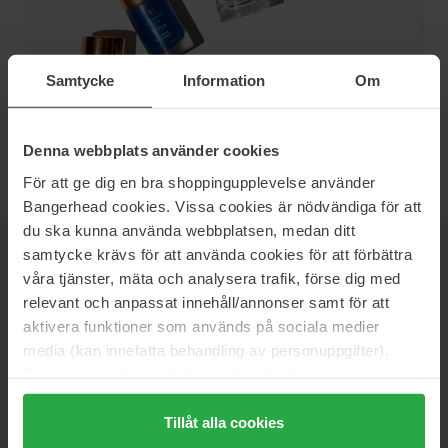
Samtycke
Information
Om
2025-03-17
0
Denna webbplats använder cookies
För att ge dig en bra shoppingupplevelse använder
Bangerhead cookies. Vissa cookies är nödvändiga för att
du ska kunna använda webbplatsen, medan ditt
samtycke krävs för att använda cookies för att förbättra
NEWSLETTER
DOWIEDZ SIĘ JAKO PIERWSZY
våra tjänster, mäta och analysera trafik, förse dig med
relevant och anpassat innehåll/annonser samt för att
aktivera funktioner som används på sociala medier
media (kan innefatta behandling av personuppgifter).
Data som samlas in delas med cookieleverantören.
Chcesz otrzymywać najlepsze beauty newsy prosto do swojej
skrzynki? Będziemy wysyłać Ci najnowsze trendy, porady i
Genom att trycka på "Tillåt alla cookies" accepterar du
ekskluzywne oferty!
alla cookies, medan du under "Detaljer" kan anpassa
Tillåt alla cookies
användningen av cookies. Du kan när som helst återkalla