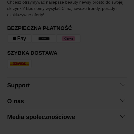
Chcesz otrzymywać najlepsze beauty newsy prosto do swojej
skrzynki? Będziemy wysyłać Ci najnowsze trendy, porady i
ekskluzywne oferty!
BEZPIECZNA PŁATNOŚĆ
SZYBKA DOSTAWA
Support
Skontaktuj się z nami
O nas
Pytania i odpowiedzi
Współpraca
Regulamin zakupów
Media społecznościowe
Zrównoważony rozwój
Formy zwrotu
Facebook
Formy i czas dostawy
Polityka prywatności