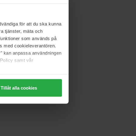
Dr. Ceuracle
Cica Regen 70 Cream
50 g
vändiga för att du ska kunna
147 zł
a tjänster, mäta och
a funktioner som används på
as med cookieleverantören.
Shiseido
jer" kan anpassa användningen
Essential Energy
 Policy samt vår
50 ml
228 zł
Tillåt alla cookies