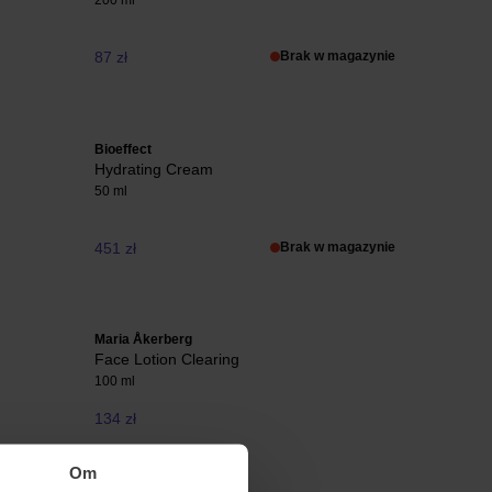
200 ml
87 zł
Brak w magazynie
Bioeffect
Hydrating Cream
50 ml
451 zł
Brak w magazynie
Maria Åkerberg
Face Lotion Clearing
100 ml
134 zł
Om