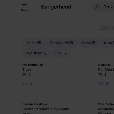
Menu
Pielę
Marka
Dostępność
Cena
Kolor
Typ skóry
SPF
Ole Henriksen
Clinique
Truth
For Men D
50 ml
75 ml
289 zł
209 zł
Beauté Pacifique
EVY Techn
Crème Paradoxe Day Cream
Melanoma
Mousse