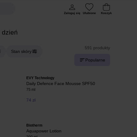
Zaloguj się
Ulubione
Koszyk
 dzień
591 produkty
Stan skóry
Popularne
EVY Technology
Daily Defence Face Mousse SPF50
75 ml
74 zł
Biotherm
Aquapower Lotion