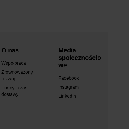
O nas
Media
społecznościo
Współpraca
we
Zrównoważony
Facebook
rozwój
Instagram
Formy i czas
dostawy
LinkedIn