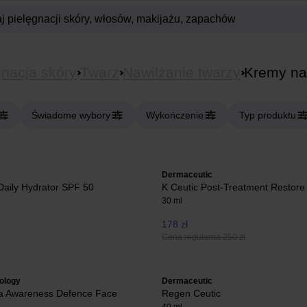
gnacja skóry
Twarz
Nawilżanie twarzy
Kremy na
Świadome wybory
Wykończenie
Typ produktu
Dermaceutic
aily Hydrator SPF 50
K Ceutic Post-Treatment Restore
30 ml
178 zł
Cena regularna 250 zł
ology
Dermaceutic
 Awareness Defence Face
Regen Ceutic