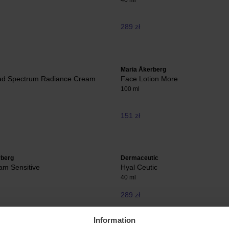
40 ml
289 zł
Maria Åkerberg
d Spectrum Radiance Cream
Face Lotion More
100 ml
151 zł
rberg
Dermaceutic
am Sensitive
Hyal Ceutic
40 ml
289 zł
Information