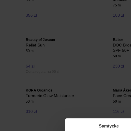
50 ml
75 ml
356 zł
103 zł
Beauty of Joseon
Babor
Relief Sun
DOC Broa
SPF 50+
50 ml
50 ml
64 zł
230 zł
Cena regularna 96 zł
KORA Organics
Maria Åke
Turmeric Glow Moisturizer
Face Cre
50 ml
50 ml
310 zł
116 zł
Samtycke