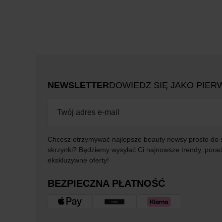
NEWSLETTER
DOWIEDZ SIĘ JAKO PIER
Chcesz otrzymywać najlepsze beauty newsy prosto do 
skrzynki? Będziemy wysyłać Ci najnowsze trendy, porad
ekskluzywne oferty!
BEZPIECZNA PŁATNOŚĆ