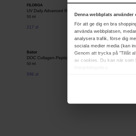
FILORGA
Dermaceut
UV Daily Advanced Repair
Cream C2
Denna webbplats använder 
50 ml
30 ml
För att ge dig en bra shoppi
217 zł
308 zł
använda webbplatsen, medan d
analysera trafik, förse dig 
sociala medier media (kan in
Babor
The Ordina
Genom att trycka på "Tillåt 
DOC Collagen-Peptide Booster Cream
Azelaic A
av cookies. Du kan när som h
50 ml
30 ml
Integritetspolicy.
596 zł
62 zł