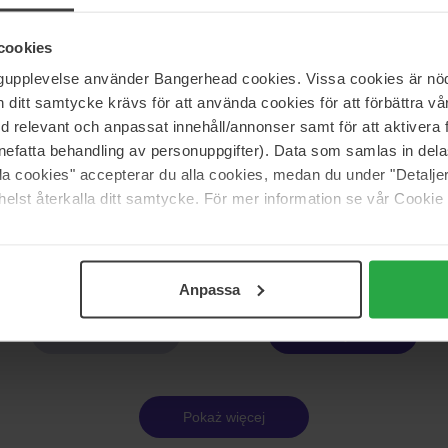
ic
Verso
5 Antioxidant Concentrate
N°5 Eye Cream With Oat
cookies
15 ml
ngupplevelse använder Bangerhead cookies. Vissa cookies är nöd
174 zł
itt samtycke krävs för att använda cookies för att förbättra vår
med relevant och anpassat innehåll/annonser samt för att aktiver
nefatta behandling av personuppgifter). Data som samlas in del
ry
Origins
alla cookies" accepterar du alla cookies, medan du under "Detal
cid Suspension 10%
GinZing SPF40
elst återkalla ditt samtycke. För mer information se vår Cookie
50 ml
192 zł
Anpassa
Strona 1 z 25
Następna
Pokaż więcej