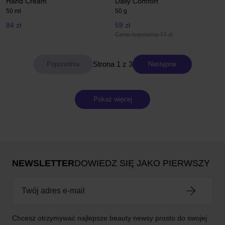
Hand Cream
Daily Comfort
50 ml
50 g
84 zł
59 zł
Cena regularna 77 zł
Strona 1 z 3
Następna
Pokaż więcej
NEWSLETTER
DOWIEDZ SIĘ JAKO PIERWSZY
Chcesz otrzymywać najlepsze beauty newsy prosto do swojej