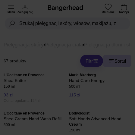
Menu
Zaloguj się
Ulubione
Koszyk
Pielęgnacja skóry
Pielęgnacja ciała
Pielęgnacja dłoni i stó
Filtr
Sortuj
67 produkty
L'Occitane en Provence
Maria Åkerberg
Shea Butter
Hand Care Energy
150 ml
500 ml
93 zł
115 zł
Cena regularna 124 zł
L'Occitane en Provence
Bodyologist
Shea Cream Hand Wash Refill
Soft Hands Advanced Hand
Cream
500 ml
150 ml