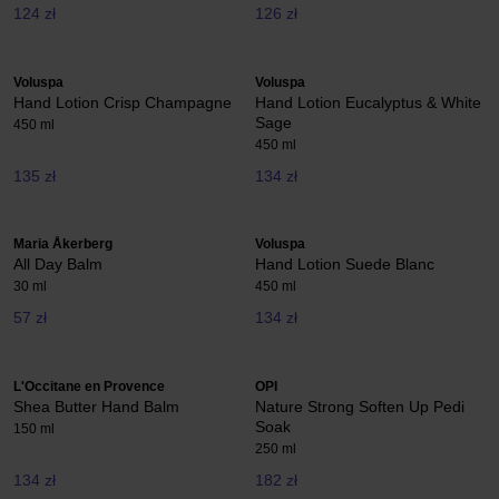
124 zł
126 zł
Voluspa
Voluspa
Hand Lotion Crisp Champagne
Hand Lotion Eucalyptus & White
Sage
450 ml
450 ml
135 zł
134 zł
Maria Åkerberg
Voluspa
All Day Balm
Hand Lotion Suede Blanc
30 ml
450 ml
57 zł
134 zł
L'Occitane en Provence
OPI
Shea Butter Hand Balm
Nature Strong Soften Up Pedi
Soak
150 ml
250 ml
134 zł
182 zł