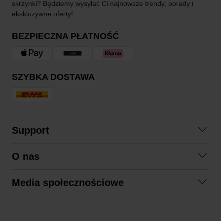
skrzynki? Będziemy wysyłać Ci najnowsze trendy, porady i
ekskluzywne oferty!
BEZPIECZNA PŁATNOŚĆ
SZYBKA DOSTAWA
Support
Skontaktuj się z nami
O nas
Pytania i odpowiedzi
Współpraca
Regulamin zakupów
Media społecznościowe
Zrównoważony rozwój
Formy zwrotu
Facebook
Formy i czas dostawy
Polityka prywatności
Instagram