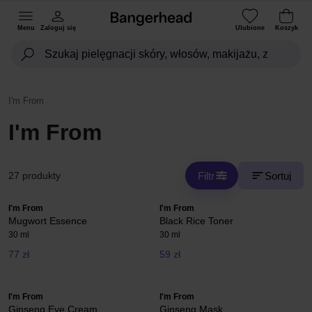
Menu
Zaloguj się
Ulubione
Koszyk
I'm From
I'm From
Filtr
Sortuj
27 produkty
I'm From
I'm From
Mugwort Essence
Black Rice Toner
30 ml
30 ml
77 zł
59 zł
I'm From
I'm From
Ginseng Eye Cream
Ginseng Mask