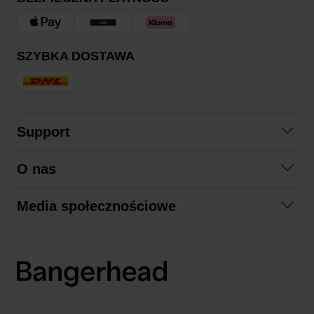
SZYBKA DOSTAWA
Support
Skontaktuj się z nami
O nas
Pytania i odpowiedzi
Współpraca
Regulamin zakupów
Media społecznościowe
Zrównoważony rozwój
Formy zwrotu
Facebook
Formy i czas dostawy
Polityka prywatności
Instagram
LinkedIn