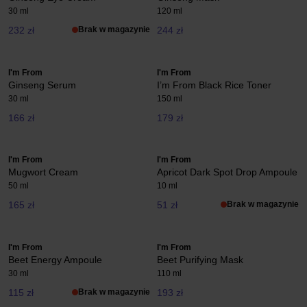
30 ml
120 ml
232 zł
Brak w magazynie
244 zł
I'm From
I'm From
Ginseng Serum
I’m From Black Rice Toner
30 ml
150 ml
166 zł
179 zł
I'm From
I'm From
Mugwort Cream
Apricot Dark Spot Drop Ampoule
50 ml
10 ml
165 zł
51 zł
Brak w magazynie
I'm From
I'm From
Beet Energy Ampoule
Beet Purifying Mask
30 ml
110 ml
115 zł
Brak w magazynie
193 zł