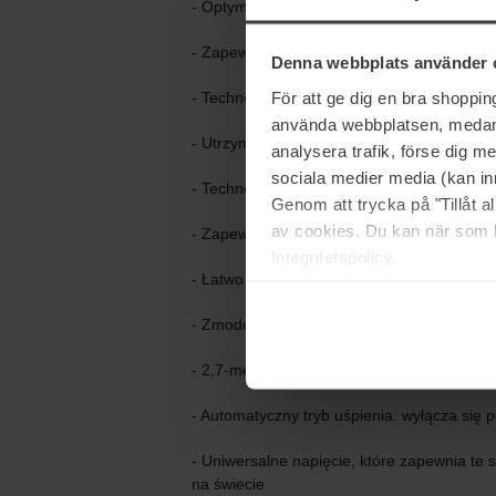
- Optymalna temperatura stylizacji 185°C
- Zapewnia trwałość fryzury przez cały dzi
Denna webbplats använder 
För att ge dig en bra shoppi
- Technologia ogrzewania ceramicznego S
använda webbplatsen, medan d
- Utrzymuje temperaturę 185ºC dla optymalne
analysera trafik, förse dig 
sociala medier media (kan in
- Technologia SinglezoneTM
Genom att trycka på "Tillåt 
av cookies. Du kan när som h
- Zapewnia równomierną dystrybucję ciepła
Integritetspolicy.
- Łatwo tworzyć loki, fale i gładkie fryzury d
- Zmodernizowany włącznik z przyciskiem o
- 2,7-metrowy przewód o profesjonalnej dłu
- Automatyczny tryb uśpienia: wyłącza się 
- Uniwersalne napięcie, które zapewnia te 
na świecie