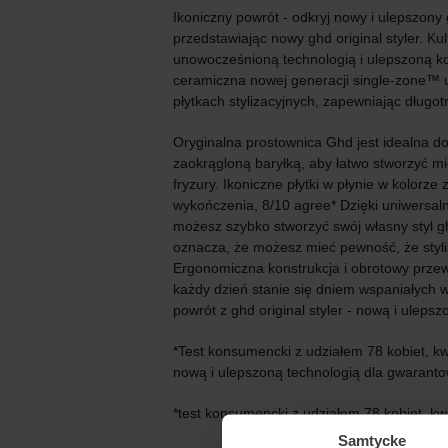
Ikoniczny powrót - odkryj nowy i ulepszony g
przedstawiając nowy ghd original styler. Ku
unowocześnioną technologią i ulepszoną ko
ceramiczna nowej generacji single-zone™ u
płytkach stylizacyjnych, zapewniając długot
Oryginalna prostownica Ghd jest idealna do 
zaokrągloną baryłką, aby łatwo stworzyć mięk
fryzury. Ikoniczne płytki w płynie w kolorz
wykończenia, 8/10 agree* Dzięki uniwersa
możesz szybko stworzyć swój własny styl gh
oznacza, że możesz mieć pewność, że styli
Ergonomiczna konstrukcja i obrotowy przew
każdy dzień stanie się dniem wspaniałych 
powrót z ghd original styler - nową i uleps
*Test konsumencki z udziałem 78 kobiet, kw
nową i ulepszoną technologią dla gwarantow
*test konsumencki z udziałem 78 kobiet, kw
Samtycke