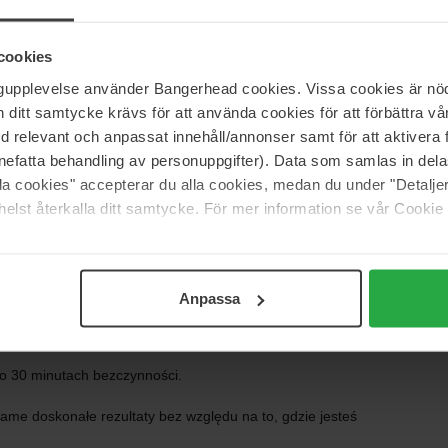
eń bez uszczerbku dla jakości włosów.
cookies
ngupplevelse använder Bangerhead cookies. Vissa cookies är nöd
ingle-Zone™
itt samtycke krävs för att använda cookies för att förbättra vår
j stylizacji
med relevant och anpassat innehåll/annonser samt för att aktiver
nefatta behandling av personuppgifter). Data som samlas in del
alla cookies" accepterar du alla cookies, medan du under "Detal
elst återkalla ditt samtycke. För mer information se vår Cookie
 na obu płytach ceramicznych.
la wszechstronnej stylizacji.
n/off oraz wskaźnikami świetlnymi i dźwiękowymi.
Anpassa
gości
po 30 minutach bezczynności.
same doskonałe rezultaty bez względu na to, gdzie jesteś