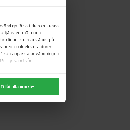
vändiga för att du ska kunna
a tjänster, mäta och
a funktioner som används på
as med cookieleverantören.
jer" kan anpassa användningen
 Policy samt vår
Tillåt alla cookies