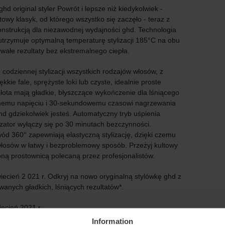
hd original styler Powrót i lepsze niż kiedykolwiek -
ltowy klasyk, od którego wszystko się zaczęło - teraz z
nstrukcją dla niezawodnej wydajności ghd. Technologia
trzymuje optymalną temperaturę stylizacji 185°C na obu
rwałe rezultaty bez ekstremalnego ciepła.
codziennej stylizacji wszystkich rodzajów włosów, z
kie fale, sprężyste loki lub czyste, idealnie proste
e złota mają gładkie, błyszczące wykończenie dla lśniącego
lnemu napięciu i 30-sekundowemu czasowi nagrzewania
d gdziekolwiek jesteś. Automatyczny tryb uśpienia
zator wyłączy się po 30 minutach bezczynności.
ód 360° zapewniają elastyczną stylizację, dzięki czemu
włosów w łatwy i bezproblemowy sposób. Przeżyj kultowy
zoną prostownicą polecaną przez profesjonalistów.
iecień 2 021 r. Odkryj na nowo oryginalną stylówkę ghd z
anych gładkich, lśniących rezultatów*.
iecień 2021 r.
Information