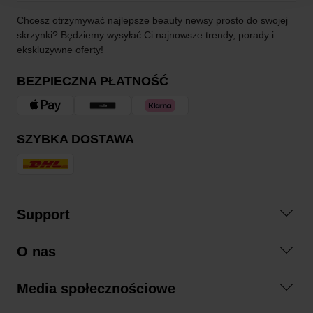
Chcesz otrzymywać najlepsze beauty newsy prosto do swojej
skrzynki? Będziemy wysyłać Ci najnowsze trendy, porady i
ekskluzywne oferty!
BEZPIECZNA PŁATNOŚĆ
SZYBKA DOSTAWA
Support
Skontaktuj się z nami
O nas
Pytania i odpowiedzi
Współpraca
Regulamin zakupów
Media społecznościowe
Zrównoważony rozwój
Formy zwrotu