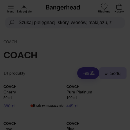
Menu
Zaloguj się
Ulubione
Koszyk
COACH
COACH
Filtr
Sortuj
14 produkty
COACH
COACH
Cherry
Pure Platinum
50 ml
100 ml
380 zł
Brak w magazynie
445 zł
COACH
COACH
Love
Blue