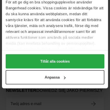
För att ge dig en bra shoppingupplevelse använder
Bangerhead cookies. Vissa cookies är nödvändiga för att
COACH
COACH
du ska kunna använda webbplatsen, medan ditt
Floral
Man
30 ml
60 ml
samtycke krävs för att använda cookies för att förbättra
våra tjänster, mäta och analysera trafik, förse dig med
228 zł
328 zł
relevant och anpassat innehåll/annonser samt för att
aktivera funktioner som används på sociala medier
COACH
COACH
media (kan innefatta behandling av personuppgifter).
Open Road
Woman Gold
Data som samlas in delas med cookieleverantören.
40 ml
90 ml
Genom att trycka på "Tillåt alla cookies" accepterar du
240 zł
517 zł
alla cookies, medan du under "Detaljer" kan anpassa
Tillåt alla cookies
användningen av cookies. Du kan när som helst återkalla
ditt samtycke. För mer information se vår Cookie Policy
Anpassa
samt vår Integritetspolicy.
NEWSLETTER
DOWIEDZ SIĘ JAKO PIERWSZY