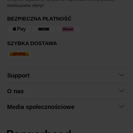
ekskluzywne oferty!
BEZPIECZNA PŁATNOŚĆ
SZYBKA DOSTAWA
Support
Skontaktuj się z nami
O nas
Pytania i odpowiedzi
Współpraca
Regulamin zakupów
Media społecznościowe
Zrównoważony rozwój
Formy zwrotu
Facebook
Formy i czas dostawy
Polityka prywatności
Instagram