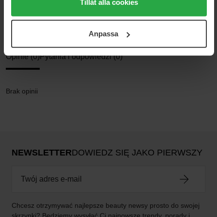
medan du under "Detaljer" kan anpassa användningen av
Tillåt alla cookies
Perfumy damskie
cookies. Du kan när som helst återkalla ditt samtycke.
Happy
För mer information se vår Cookie Policy samt vår
Anpassa
Integritetspolicy.
Opinie (0)
Pytania i odpowiedzi (0)
Brak opinii
NEWSLETTER
DOWIEDZ SIĘ JAKO PIERWSZY
Chcesz otrzymywać najlepsze beauty newsy prosto do swojej
skrzynki? Będziemy wysyłać Ci najnowsze trendy, porady i